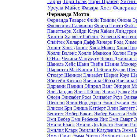
Гаррн
Тори Блэк
Тори Правер
Уитни
Урсула Майес
Фаэдра Хост
Федерика
Фернанда Мотта
Фернанда Таварес
Фиби Тонкин
Фиона Э
Флоренция Салвиони
Фрида Пинто
Фэйт
Панеттьери
Хайди Клум
Хайди Линдгрен
Хилтон
Харвест Робертс
Хелена Кристен
Спайтек
Хилари Дафф
Хилари Рода
Химе
Аннет
Хлоя Джонс
Хлоя Морец
Хлоя При
Холли Вэлэнс
Холли Мэдисон
Холли Пир
O'Нил
Челина Манухуту
Челси Джиллигэ
Шанель Хейс
Шани Твейн
Шанна Моклер
Шарлотта МакКинни
Шейлин Вудли
Шен
Стюарт
Шеннон Элизабет
Шерил Коул
Ше
Эбигейл Клэнси
Эвелина Обоза
Эвелина 
Эдрианн Палики
Эйприл Ванг
Эйприл М
Эли Ландри
Элиз Тейлор
Элиза Душку
Эл
Олсен
Элизабет Роса
Элизабет Роуз
Элиза
Шеннон
Элин Нордегрен
Элис Гудвин
Эл
Элисон Бри
Элиша Катберт
Элли Баггетт
Бенитес
Эмбер Бркич
Эмбер Валетта
Эмбе
Эми Вебер
Эми Ребекка Инс
Эми Смарт
Э
Эмили Блант
Эмили ДиДонато
Эмили Рат
Эмилия Кларк
Эмилия Клаудевиль
Эмма 
Эмма Смит
Эмма Уотсон
Эммануэла де Па