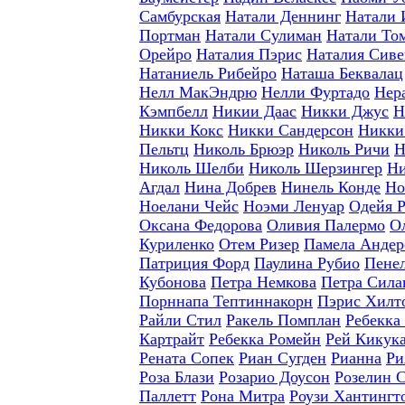
Самбурская
Натали Деннинг
Натали 
Портман
Натали Сулиман
Натали То
Орейро
Наталия Пэрис
Наталия Сиве
Натаниель Рибейро
Наташа Беквалац
Нелл МакЭндрю
Нелли Фуртадо
Нер
Кэмпбелл
Никии Даас
Никки Джус
Н
Никки Кокс
Никки Сандерсон
Никки
Пельтц
Николь Брюэр
Николь Ричи
Н
Николь Шелби
Николь Шерзингер
Ни
Агдал
Нина Добрев
Нинель Конде
Но
Ноелани Чейс
Ноэми Ленуар
Одейя 
Оксана Федорова
Оливия Палермо
О
Куриленко
Отем Ризер
Памела Андер
Патриция Форд
Паулина Рубио
Пене
Кубонова
Петра Немкова
Петра Сила
Порннапа Тептиннакорн
Пэрис Хилт
Райли Стил
Ракель Помплан
Ребекка
Картрайт
Ребекка Ромейн
Рей Кикук
Рената Сопек
Риан Сугден
Рианна
Ри
Роза Блази
Розарио Доусон
Розелин 
Паллетт
Рона Митра
Роузи Хантингт