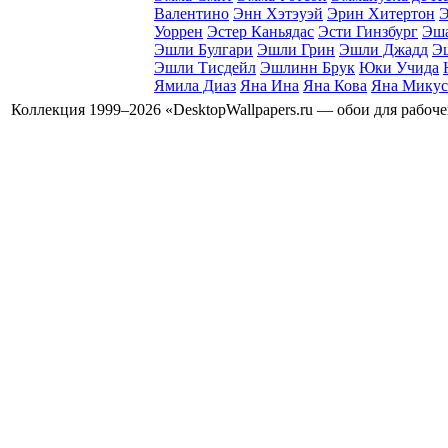
Валентино
Энн Хэтэуэй
Эрин Хитертон
Э
Уоррен
Эстер Каньядаc
Эсти Гинзбург
Эша
Эшли Булгари
Эшли Грин
Эшли Джадд
Э
Эшли Тисдейл
Эшлинн Брук
Юки Учида
Ямила Диаз
Яна Ина
Яна Кова
Яна Микус
Коллекция 1999–2026 «DesktopWallpapers.ru — обои для рабоч