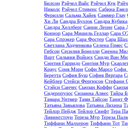
Билсон
Рэйчел Вайс
Рэйчел Кук
Рэйч
Николс
Рэйчел Стивенс
Сабина Емел
Ферилли
Сальма Хайек
Саммер Глау
Хи Ли
Сандра Буллок
Сандра Кубика
Сандра Хеллберг
Санни Леоне
Сара 
Коннор
Сара Мишель Геллар
Сара О'
Сара Спрэкер
Сара Фостер
Сара Шах
Светлана Ходченкова
Селена Гомес
С
Гибсон
Сесилия Бонелли
Сиенна Ми
Варт
Сильвия Войцех
Синди Ван Ми
Синтия Гарридо
Синтия Мур
Скарле
Краус
Соня Мэри
Софи Марсо
Софи 
Беретта
София Буш
София Вергара
С
Кейблер
Стейси Фергюсон
Стефани 
Стэйси Санчес
Сьюзан Коффи
Сьюза
Сидеропулос
Сюзанна Алвес
Тайра Б
Тамара Уитмер
Тами Тайсон
Танит Ф
Татьяна Завьялова
Татьяна Лихина
Т
Тейлор Пейдж
Тейлор Свифт
Тера П
Ливингстоун
Тереза Мур
Тереза Пал
Тиффани Малхерон
Тиффани Тот
Ти