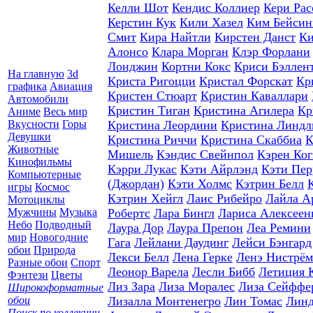
Келли Шот
Кендис Коллиер
Кери Рас
Керстин Кук
Кили Хазел
Ким Бейсин
Смит
Кира Найтли
Кирстен Данст
Ки
Алонсо
Клара Морган
Клэр Форлани
Лонджин
Кортни Кокс
Криси Бэллен
На главную
3d
Криста Ригоцци
Кристал Форскат
Кр
графика
Авиация
Кристен Стюарт
Кристин Каваллари
Автомобили
Кристин Тиган
Кристина Агилера
Кр
Аниме
Весь мир
Вкусности
Горы
Кристина Леордини
Кристина Линдл
Девушки
Кристина Риччи
Кристина Скаббиа
К
Животные
Мишель
Кэндис Свейнпол
Кэрен Ког
Кинофильмы
Кэрри Лукас
Кэти Айрлэнд
Кэти Пер
Компьютерные
(Джордан)
Кэти Холмс
Кэтрин Белл
игры
Космос
Кэтрин Хейгл
Лаис Рибейро
Лайла А
Мотоциклы
Мужчины
Музыка
Робертс
Лара Бингл
Лариса Алексеен
Небо
Подводный
Лаура Дор
Лаура Препон
Леа Ремини
мир
Новогодние
Гага
Лейлани Даудинг
Лейси Бэнгард
обои
Природа
Лекси Белл
Лена Герке
Ленэ Нистрём
Разные обои
Спорт
Леонор Варела
Лесли Бибб
Летиция 
Фэнтези
Цветы
Лиз Зара
Лиза Моралес
Лиза Сейффе
Широкоформатные
обои
Лизалла Монтенегро
Лин Томас
Линд
Поиск по коллекции