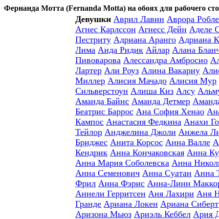
Фернанда Мотта (Fernanda Motta) на обоях для рабочего ст
Девушки
Аврил Лавин
Аврора Робле
Агнес Карлссон
Агнесс Дейн
Аделе 
Пестриту
Адриана Аранго
Адриана К
Лима
Аида Ридик
Айлар
Алана Блан
Пивоварова
Алессандра Амбросио
А
Лартер
Али Роуз
Алина Вакариу
Али
Миллер
Алисия Мачадо
Алисия Мур
Сильверстоун
Алиша Киз
Алсу
Альм
Аманда Байнс
Аманда Детмер
Аманд
Беатрис Баррос
Ана София Хенао
Ан
Кампос
Анастасия Федкина
Анахи Го
Тейлор
Анджелина Джоли
Анжела Л
Бриджес
Анита Корсос
Анна Валле
А
Кендрик
Анна Кончаковская
Анна Ку
Анна Мария Соболевска
Анна Никол
Анна Семенович
Анна Суатан
Анна 
Фрил
Анна Фэрис
Анна-Линн Макко
Аннели Герритсен
Аня Лахири
Аня 
Гранде
Ариана Локен
Ариана Сиберт
Аризона Мьюз
Ариэль Кеббел
Ария 