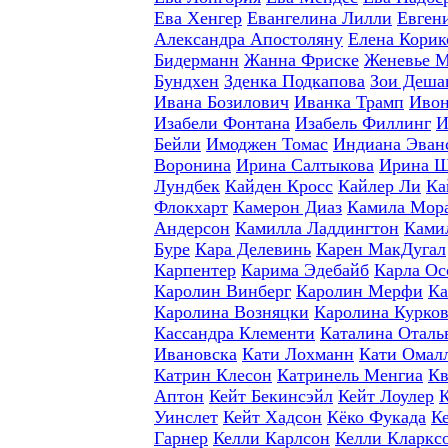
Ева Хенгер
Евангелина Лилли
Евген
Александра Апостоляну
Елена Корик
Бидерманн
Жанна Фриске
Женевье 
Бундхен
Зденка Подкапова
Зои Деша
Ивана Бозилович
Иванка Трамп
Ивон
Изабели Фонтана
Изабель Филлинг
И
Бейли
Имоджен Томас
Индиана Эван
Воронина
Ирина Салтыкова
Ирина 
Лундбек
Кайден Кросс
Кайлер Ли
Ка
Флокхарт
Камерон Диаз
Камила Мор
Андерсон
Камилла Ладдингтон
Ками
Буре
Кара Делевинь
Карен МакДугал
Карпентер
Карима Эдебайб
Карла Ос
Каролин Винберг
Каролин Мерфи
Ка
Каролина Возняцки
Каролина Курко
Кассандра Клементи
Каталина Оталь
Ивановска
Кати Лохманн
Кати Омал
Катрин Клесон
Катринель Менгиа
Кв
Аптон
Кейт Бекинсэйл
Кейт Лоулер
Уинслет
Кейт Хадсон
Кёко Фукада
К
Гарнер
Келли Карлсон
Келли Кларкс