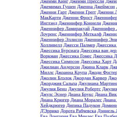
Джейми Кинг
Джейми Прессли
Джей
Джемимах Гушен
Дженна Джеймсон
Дженни Гарт
Дженни Грегг
Дженни 
МакКарти
Дженни Фрост
Дженнифер
Инглэнд
Дженнифер Коннели
Дженн
Дженнифер Ламиракуай
Дженнифер 
Лоуренс
Дженнифер Меткалф
Дженн
Дженнифер Эллисон
Дженнифер Эни
Холливелл
Джесси Палмер
Джессика
Джессика Бурсиага
Джессика ван дер
Воркман
Джессика Гомес
Джессика 
Джессика Симпсон
Джессика Харт
Д
Джилиан Андерсон
Джина Кларк
Джи
Миллс
Джоанна Крупа
Джоди Фосте
Джолин Блэлок
Джордан Карвер
Джо
Джорджия Сальпа
Джулиана Мартин
Джулия Бенц
Джулия Робертс
Джулия
Джулс Эснер
Диана Брукс
Диана Вик
Диана Крюгер
Диана Моралес
Диана
Хейдкрюгер
Дипика Падукон
Домини
Д'Эррико
Дорота Рабчевска
Дэниель 
Ева Лонгория
Ева Мендес
Ева Падбе