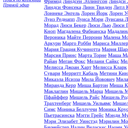
Фримод
Линдсей Эллингсон
Линдси 
Прямой эфир
Линдси Фонсека
Линн Твиден
Литл 
Лоннеке Энгель
Лорен Йорк
Лорен У
Луиз Реднапп
Луиса Мэри
Луисана 
Морад
Люси Бекер
Люси Лью
Люси 
Кноп
Магдалена Фабианска
Мадалина
Вероника
Майте Перрони
Малена Мо
Аркури
Марго Робби
Мариса Милле
Мария Грация Кучинотта
Мария Шар
Марсия Принс
Марта Торне
Маша Ма
Райан
Меган Фокс
Мелани Сайкс
Ме
Мелисса Джоан Харт
Мелисса Кларк
Сувари
Мерритт Кабаль
Метини Кин
Микаэла Исизза
Мила Йовович
Мила
Миранда Керр
Миша Бартон
Миша К
Маклаглин
Мишель Марш
Мишель М
Пфайффер
Мишель Райс
Мишель Род
Трахтенберг
Мишель Уильямс
Мишел
Симс
Моника Беллуччи
Моника Кру
Пьетрасинска
Мэгги Грейс
Мэнди М
Мэри Элизабет Уинстэд
Мэрилин Мо
Баумейстер
Надин Веласкес
Наоми У