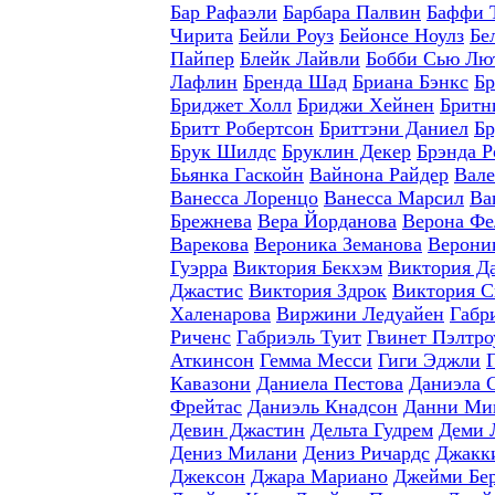
Бар Рафаэли
Барбара Палвин
Баффи 
Чирита
Бейли Роуз
Бейонсе Ноулз
Бе
Пайпер
Блейк Лайвли
Бобби Сью Лю
Лафлин
Бренда Шад
Бриана Бэнкс
Бр
Бриджет Холл
Бриджи Хейнен
Бритн
Бритт Робертсон
Бриттэни Даниел
Бр
Брук Шилдс
Бруклин Декер
Брэнда Р
Бьянка Гаскойн
Вайнона Райдер
Вале
Ванесса Лоренцо
Ванесса Марсил
Ва
Брежнева
Вера Йорданова
Верона Фе
Варекова
Вероника Земанова
Верони
Гуэрра
Виктория Бекхэм
Виктория Д
Джастис
Виктория Здрок
Виктория С
Халенарова
Виржини Ледуайен
Габр
Риченс
Габриэль Туит
Гвинет Пэлтро
Аткинсон
Гемма Месси
Гиги Эджли
Кавазони
Даниела Пестова
Даниэла 
Фрейтас
Даниэль Кнадсон
Данни Ми
Девин Джастин
Дельта Гудрем
Деми 
Дениз Милани
Дениз Ричардс
Джакки
Джексон
Джара Мариано
Джейми Бе