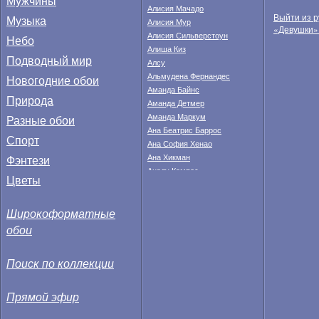
Мужчины
Алисия Мачадо
Выйти из р
Музыка
Алисия Мур
«Девушки»
Алисия Сильверстоун
Небо
Алиша Киз
Подводный мир
Алсу
Альмудена Фернандес
Новогодние обои
Аманда Байнс
Природа
Аманда Детмер
Аманда Маркум
Разные обои
Ана Беатрис Баррос
Спорт
Ана София Хенао
Фэнтези
Ана Хикман
Аналу Кампос
Цветы
Анастасия Федкина
Анахи Гонсалес
Широкоформатные
Анджела Тейлор
Анджелина Джоли
обои
Анжела Линдвалл
Анжелика Бриджес
Поиск по коллекции
Анита Корсос
Анна Валле
Анна Иванович
Прямой эфир
Анна Кендрик