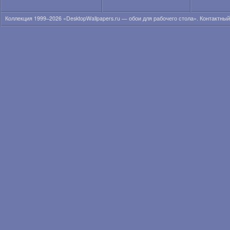
Анна Кончаковская
Анна Курникова
Коллекция 1999–2026 «DesktopWallpapers.ru — обои для рабочего стола». Контактны
Анна Лиеб
Анна Мария Соболевска
Анна Николь Смит
Анна Сахлин
Анна Семенович
Анна Суатан
Анна Татанджело
Анна Фрил
Анна Фэрис
Анна-Линн Маккорд
Анна-София Робб
Аннели Герритсен
Аня Лахири
Аня Неярри
Ариана Гранде
Ариана Локен
Ариана Сиберт
Арианни Селесте
Аризона Мьюз
Ариэль Кеббел
Ария Джованни
Бар Пали