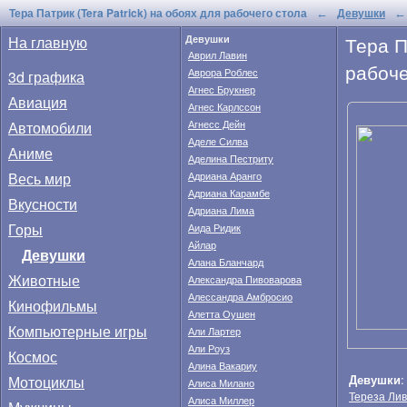
Тера Патрик (Tera Patrick) на обоях для рабочего стола
Девушки
←
←
Тера П
На главную
Девушки
Аврил Лавин
рабоче
Аврора Роблес
3d графика
Агнес Брукнер
Авиация
Агнес Карлссон
Автомобили
Агнесс Дейн
Аделе Силва
Аниме
Аделина Пестриту
Весь мир
Адриана Аранго
Адриана Карамбе
Вкусности
Адриана Лима
Горы
Аида Ридик
Айлар
Девушки
Алана Бланчард
Животные
Александра Пивоварова
Алессандра Амбросио
Кинофильмы
Алетта Оушен
Компьютерные игры
Али Лартер
Али Роуз
Космос
Алина Вакариу
Девушки
Мотоциклы
Алиса Милано
Тереза Лив
Алиса Миллер