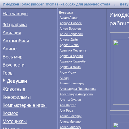
Имоджен Томас (Imogen Thomas) на обоях для рабочего стола
Деву
←
Имодж
На главную
Девушки
Аврил Лавин
рабоче
Аврора Роблес
3d графика
Агнес Брукнер
Авиация
Агнес Карлссон
Автомобили
Агнесс Дейн
Аделе Силва
Аниме
Аделина Пестриту
Весь мир
Адриана Аранго
Адриана Карамбе
Вкусности
Адриана Лима
Горы
Аида Ридик
Айлар
Девушки
Алана Бланчард
Животные
Александра Пивоварова
Алессандра Амбросио
Кинофильмы
Алетта Оушен
Компьютерные игры
Али Лартер
Али Роуз
Космос
Алина Вакариу
Мотоциклы
Алиса Милано
Алиса Миллер