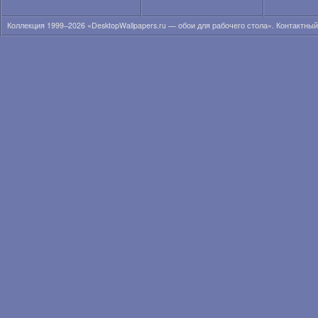
Анна Кончаковская
Анна Курникова
Коллекция 1999–2026 «DesktopWallpapers.ru — обои для рабочего стола». Контактны
Анна Лиеб
Анна Мария Соболевска
Анна Николь Смит
Анна Сахлин
Анна Семенович
Анна Суатан
Анна Татанджело
Анна Фрил
Анна Фэрис
Анна-Линн Маккорд
Анна-София Робб
Аннели Герритсен
Аня Лахири
Аня Неярри
Ариана Гранде
Ариана Локен
Ариана Сиберт
Арианни Селесте
Аризона Мьюз
Ариэль Кеббел
Ария Джованни
Бар Пали