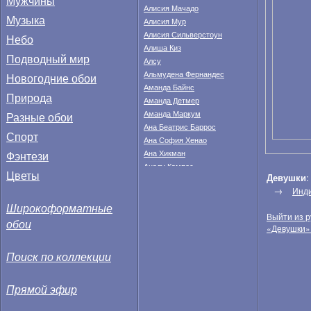
Мужчины
Алисия Мачадо
Музыка
Алисия Мур
Алисия Сильверстоун
Небо
Алиша Киз
Подводный мир
Алсу
Альмудена Фернандес
Новогодние обои
Аманда Байнс
Природа
Аманда Детмер
Аманда Маркум
Разные обои
Ана Беатрис Баррос
Спорт
Ана София Хенао
Фэнтези
Ана Хикман
Аналу Кампос
Цветы
Девушки
Анастасия Федкина
→
Инд
Анахи Гонсалес
Широкоформатные
Анджела Тейлор
Выйти из р
Анджелина Джоли
обои
«Девушки»
Анжела Линдвалл
Анжелика Бриджес
Поиск по коллекции
Анита Корсос
Анна Валле
Анна Иванович
Прямой эфир
Анна Кендрик