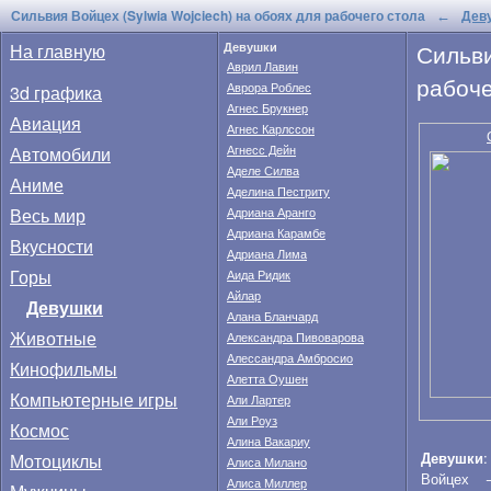
Сильвия Войцех (Sylwia Wojciech) на обоях для рабочего стола
Дев
←
Сильви
На главную
Девушки
Аврил Лавин
рабоче
Аврора Роблес
3d графика
Агнес Брукнер
Авиация
Агнес Карлссон
Автомобили
Агнесс Дейн
Аделе Силва
Аниме
Аделина Пестриту
Весь мир
Адриана Аранго
Адриана Карамбе
Вкусности
Адриана Лима
Горы
Аида Ридик
Айлар
Девушки
Алана Бланчард
Животные
Александра Пивоварова
Алессандра Амбросио
Кинофильмы
Алетта Оушен
Компьютерные игры
Али Лартер
Али Роуз
Космос
Алина Вакариу
Девушки
Мотоциклы
Алиса Милано
Войцех
Алиса Миллер