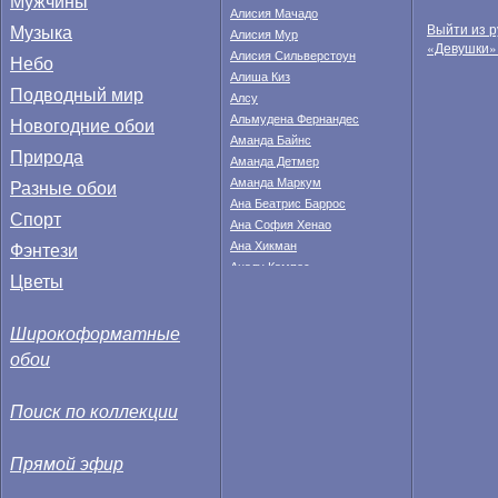
Мужчины
Алисия Мачадо
Музыка
Выйти из р
Алисия Мур
«Девушки»
Алисия Сильверстоун
Небо
Алиша Киз
Подводный мир
Алсу
Альмудена Фернандес
Новогодние обои
Аманда Байнс
Природа
Аманда Детмер
Аманда Маркум
Разные обои
Ана Беатрис Баррос
Спорт
Ана София Хенао
Фэнтези
Ана Хикман
Аналу Кампос
Цветы
Анастасия Федкина
Анахи Гонсалес
Широкоформатные
Анджела Тейлор
Анджелина Джоли
обои
Анжела Линдвалл
Анжелика Бриджес
Поиск по коллекции
Анита Корсос
Анна Валле
Анна Иванович
Прямой эфир
Анна Кендрик