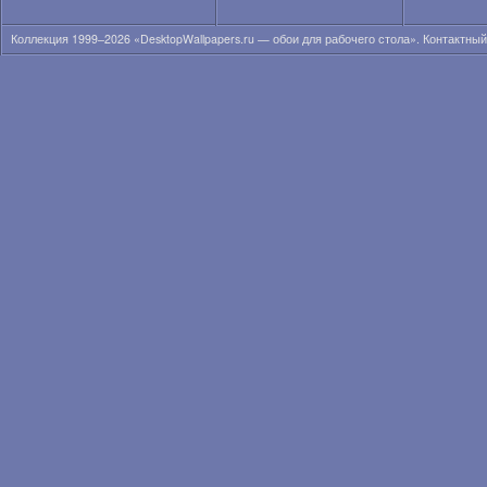
Анна Кончаковская
Анна Курникова
Коллекция 1999–2026 «DesktopWallpapers.ru — обои для рабочего стола». Контактны
Анна Лиеб
Анна Мария Соболевска
Анна Николь Смит
Анна Сахлин
Анна Семенович
Анна Суатан
Анна Татанджело
Анна Фрил
Анна Фэрис
Анна-Линн Маккорд
Анна-София Робб
Аннели Герритсен
Аня Лахири
Аня Неярри
Ариана Гранде
Ариана Локен
Ариана Сиберт
Арианни Селесте
Аризона Мьюз
Ариэль Кеббел
Ария Джованни
Бар Пали