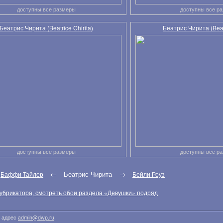
доступны все размеры
доступны все р
Беатрис Чирита (Beatrice Chirita)
Беатрис Чирита (Beatr
доступны все размеры
доступны все р
:
←
Беатрис Чирита
→
Баффи Тайлер
Бейли Роуз
убрикатора, смотреть обои раздела «Девушки» подряд
й адрес
admin@dwp.ru
.