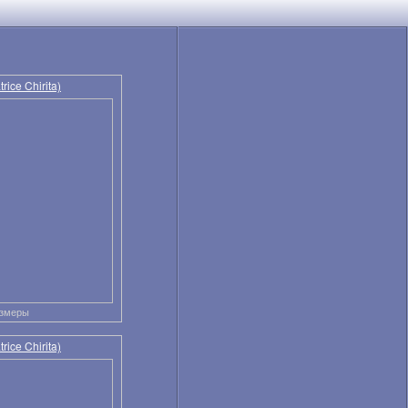
ice Chirita)
азмеры
ice Chirita)