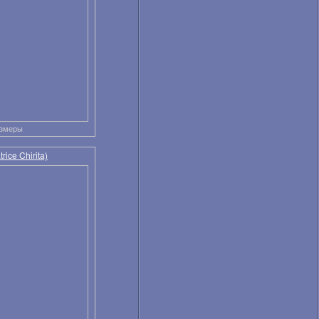
азмеры
ice Chirita)