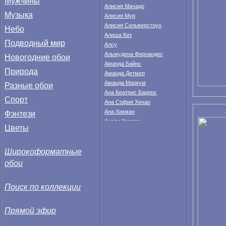
Мужчины
Алисия Мачадо
Музыка
Алисия Мур
Алисия Сильверстоун
Небо
Алиша Киз
Подводный мир
Алсу
Альмудена Фернандес
Новогодние обои
Аманда Байнс
Природа
Аманда Детмер
Аманда Маркум
Разные обои
Ана Беатрис Баррос
Спорт
Ана София Хенао
Фэнтези
Ана Хикман
Аналу Кампос
Цветы
Анастасия Федкина
Анахи Гонсалес
Широкоформатные
Анджела Тейлор
Анджелина Джоли
обои
Анжела Линдвалл
Анжелика Бриджес
Поиск по коллекции
Анита Корсос
Анна Валле
Анна Иванович
Прямой эфир
Анна Кендрик