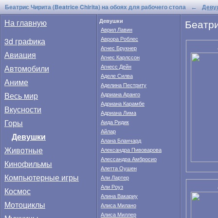
Беатрис Чирита (Beatrice Chirita) на обоях для рабочего стола
Деву
←
Беатри
На главную
Девушки
Аврил Лавин
Аврора Роблес
3d графика
Агнес Брукнер
Авиация
Агнес Карлссон
Автомобили
Агнесс Дейн
Аделе Силва
Аниме
Аделина Пестриту
Весь мир
Адриана Аранго
Адриана Карамбе
Вкусности
Адриана Лима
Горы
Аида Ридик
Айлар
Девушки
Алана Бланчард
Животные
Александра Пивоварова
Алессандра Амбросио
Кинофильмы
Алетта Оушен
Компьютерные игры
Али Лартер
Али Роуз
Космос
Алина Вакариу
Мотоциклы
Алиса Милано
Алиса Миллер