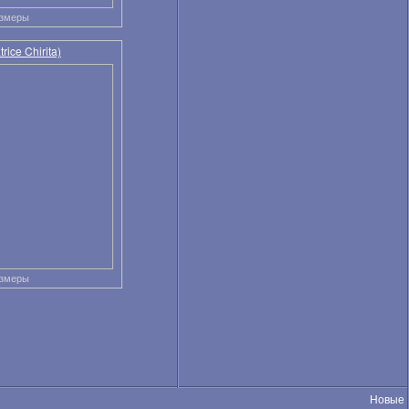
азмеры
ice Chirita)
азмеры