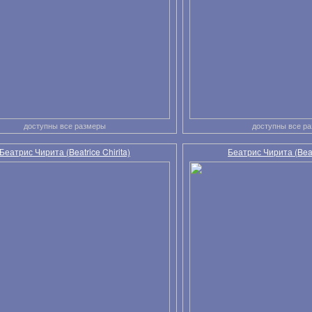
доступны все размеры
доступны все р
Беатрис Чирита (Beatrice Chirita)
Беатрис Чирита (Beatr