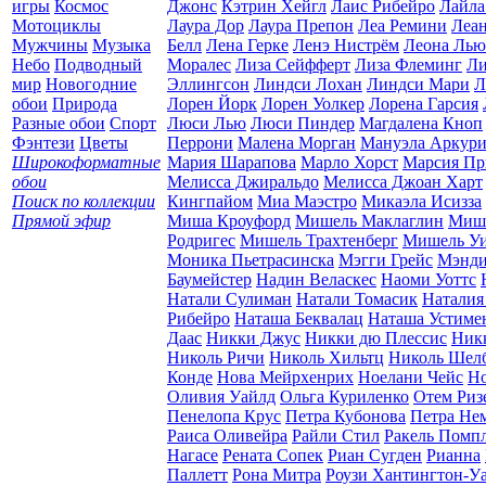
игры
Космос
Джонс
Кэтрин Хейгл
Лаис Рибейро
Лайла
Мотоциклы
Лаура Дор
Лаура Препон
Леа Ремини
Леан
Мужчины
Музыка
Белл
Лена Герке
Ленэ Нистрём
Леона Лью
Небо
Подводный
Моралес
Лиза Сейфферт
Лиза Флеминг
Ли
мир
Новогодние
Эллингсон
Линдси Лохан
Линдси Мари
Л
обои
Природа
Лорен Йорк
Лорен Уолкер
Лорена Гарсия
Разные обои
Спорт
Люси Лью
Люси Пиндер
Магдалена Кноп
Фэнтези
Цветы
Перрони
Малена Морган
Мануэла Аркур
Широкоформатные
Мария Шарапова
Марло Хорст
Марсия Пр
обои
Мелисса Джиральдо
Мелисса Джоан Харт
Поиск по коллекции
Кингпайом
Миа Маэстро
Микаэла Исизза
Прямой эфир
Миша Кроуфорд
Мишель Маклаглин
Миш
Родригес
Мишель Трахтенберг
Мишель Уи
Моника Пьетрасинска
Мэгги Грейс
Мэнди
Баумейстер
Надин Веласкес
Наоми Уоттс
Натали Сулиман
Натали Томасик
Наталия
Рибейро
Наташа Беквалац
Наташа Устиме
Даас
Никки Джус
Никки дю Плессис
Ник
Николь Ричи
Николь Хильтц
Николь Шел
Конде
Нова Мейрхенрих
Ноелани Чейс
Но
Оливия Уайлд
Ольга Куриленко
Отем Риз
Пенелопа Крус
Петра Кубонова
Петра Не
Раиса Оливейра
Райли Стил
Ракель Помп
Нагасе
Рената Сопек
Риан Сугден
Рианна
Паллетт
Рона Митра
Роузи Хантингтон-У