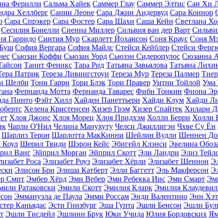
ина Ферилли
Сальма Хайек
Саммер Глау
Саммер Элтис
Сан Хи 
ндра Хеллберг
Санни Леоне
Сара Джин Андервуд
Сара Коннор
о
Сара Спрэкер
Сара Фостер
Сара Шахи
Саша Кейн
Светлана Хо
Сесилия Бонелли
Сиенна Миллер
Сильвия ван дер Варт
Сильви
ия Гарридо
Синтия Мур
Скарлетт Йохансон
Соня Краус
Соня М
 Буш
София Вергара
София Майлс
Стейси Кейблер
Стейси Ферг
чес
Сьюзан Коффи
Сьюзан Уорд
Сьюзэн Сидеропулос
Сюзанна 
Тайсон
Танит Феникс
Тара Рид
Татьяна Завьялова
Татьяна Лихи
Тера Патрик
Тереза Ливингстоун
Тереза Мур
Тереза Палмер
Тиер
и Шелби
Тони Гаррн
Тори Блэк
Тори Правер
Уитни Тойлой
Ума
тана
Фернанда Мотта
Фернанда Таварес
Фиби Тонкин
Фиона Эр
да Пинто
Фэйт Хилл
Хайден Панеттьери
Хайди Клум
Хайди Л
обертс
Хелена Кристенсен
Хизер Грэм
Хизер Спайтек
Хилари 
ет
Хлоя Джонс
Хлоя Морец
Хлоя Придхэм
Холли Берри
Холли 
ик
Чарли O'Нил
Челина Манухуту
Челси Джиллигэн
Чхве Су Ён
Шарлиз Терон
Шарлотта МакКинни
Шейлин Вудли
Шеннен До
 Коул
Шерил Твиди
Шэрон Кейс
Эбигейл Клэнси
Эвелина Обоз
рил Ванг
Эйприл Морган
Эйприл Скотт
Эли Ландри
Элиз Тейл
лизабет Роса
Элизабет Роуз
Элизабет Хёрли
Элизабет Шеннон
Э
ески
Элисон Бри
Элиша Катберт
Элли Баггетт
Эль Макферсон
Э
р Смит
Эмбер Хёрд
Эми Вебер
Эми Ребекка Инс
Эми Смарт
Эм
мили Ратаковски
Эмили Скотт
Эмилия Кларк
Эмилия Клаудевил
тсон
Эммануэла де Паула
Эмми Россам
Энди Валентино
Энн Хэт
стер Каньядаc
Эсти Гинзбург
Эша Гупта
Эшли Бенсон
Эшли Бул
т
Эшли Тисдейл
Эшлинн Брук
Юки Учида
Юлия Бордовских
Ям