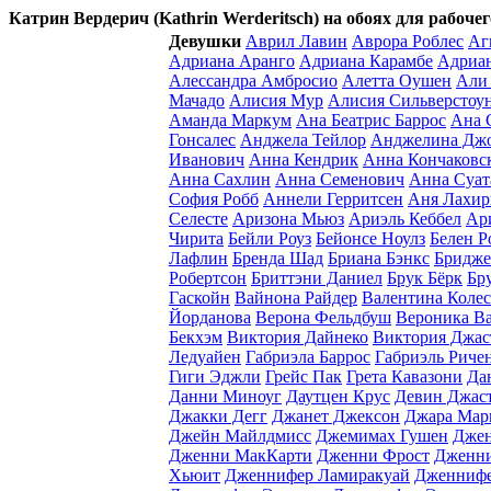
Катрин Вердерич (Kathrin Werderitsch) на обоях для рабочег
Девушки
Аврил Лавин
Аврора Роблес
Аг
Адриана Аранго
Адриана Карамбе
Адриа
Алессандра Амбросио
Алетта Оушен
Али
Мачадо
Алисия Мур
Алисия Сильверстоу
Аманда Маркум
Ана Беатрис Баррос
Ана 
Гонсалес
Анджела Тейлор
Анджелина Дж
Иванович
Анна Кендрик
Анна Кончаковс
Анна Сахлин
Анна Семенович
Анна Суат
София Робб
Аннели Герритсен
Аня Лахир
Селесте
Аризона Мьюз
Ариэль Кеббел
Ар
Чирита
Бейли Роуз
Бейонсе Ноулз
Белен Р
Лафлин
Бренда Шад
Бриана Бэнкс
Бридже
Робертсон
Бриттэни Даниел
Брук Бёрк
Бр
Гаскойн
Вайнона Райдер
Валентина Коле
Йорданова
Верона Фельдбуш
Вероника Ва
Бекхэм
Виктория Дайнеко
Виктория Джас
Ледуайен
Габриэла Баррос
Габриэль Риче
Гиги Эджли
Грейс Пак
Грета Кавазони
Да
Данни Миноуг
Даутцен Крус
Девин Джас
Джакки Дегг
Джанет Джексон
Джара Мар
Джейн Майлдмисс
Джемимах Гушен
Джен
Дженни МакКарти
Дженни Фрост
Дженни
Хьюит
Дженнифер Ламиракуай
Дженнифе