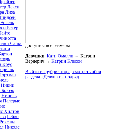
Фрэйзер
тер
Лекси
ра
Лиза
Линдсей
Энгель
си Бекер
айте
чинотта
лани Сайкс
доступны все размеры
тини
артон
Девушки
:
Кати Омалли
←
Катрин
шель
Вердерич
→
Катрин Клесон
 Крус
юриэль
Выйти из рубрикатора, смотреть обои
Портман
раздела «Девушки» подряд
иель
Никии
 Брюэр
в
Нинель
я Палермо
био
ис Хилтон
ава
Рейко
Роксана
ел Николс