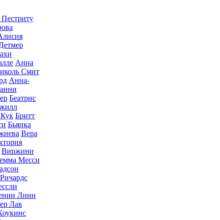
 Пестриту
рова
Алисия
Детмер
ахи
алле
Анна
иколь Смит
рд
Анна-
анни
ер
Беатрис
Джилл
 Кук
Бритт
ти
Бьянка
жнева
Вера
ктория
Виржини
емма Месси
адсон
 Ричардс
ессли
енни Линн
ер Лав
Хоукинс