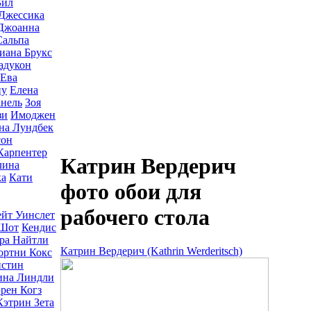
Бил
Джессика
Джоанна
альпа
иана Брукс
адукон
Ева
ну
Елена
нель
Зоя
зи
Имоджен
на Лундбек
сон
Карпентер
Катрин Вердерич
лина
ка
Кати
фото обои для
рабочего стола
ейт Уинслет
 Шот
Кендис
ра Найтли
Катрин Вердерич (Kathrin Werderitsch)
ортни Кокс
стин
ина Линдли
рен Когз
Кэтрин Зета