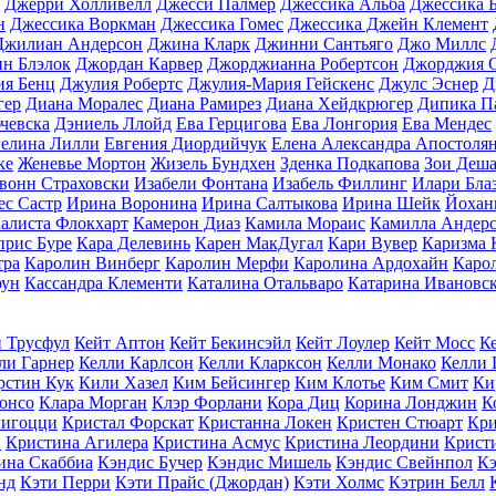
Джерри Холливелл
Джесси Палмер
Джессика Альба
Джессика 
н
Джессика Воркман
Джессика Гомес
Джессика Джейн Клемент
Джилиан Андерсон
Джина Кларк
Джинни Сантьяго
Джо Миллс
н Блэлок
Джордан Карвер
Джорджианна Робертсон
Джорджия С
ия Бенц
Джулия Робертс
Джулия-Мария Гейскенс
Джулс Эснер
Д
гер
Диана Моралес
Диана Рамирез
Диана Хейдкрюгер
Дипика П
чевска
Дэниель Ллойд
Ева Герцигова
Ева Лонгория
Ева Мендес
гелина Лилли
Евгения Диордийчук
Елена Александра Апостоля
ке
Женевье Мортон
Жизель Бундхен
Зденка Подкапова
Зои Деша
вонн Страховски
Изабели Фонтана
Изабель Филлинг
Илари Бла
ес Састр
Ирина Воронина
Ирина Салтыкова
Ирина Шейк
Йохан
алиста Флокхарт
Камерон Диаз
Камила Мораис
Камилла Андер
прис Буре
Кара Делевинь
Карен МакДугал
Кари Вувер
Каризма 
тра
Каролин Винберг
Каролин Мерфи
Каролина Ардохайн
Каро
оун
Кассандра Клементи
Каталина Отальваро
Катарина Ивановс
 Трусфул
Кейт Аптон
Кейт Бекинсэйл
Кейт Лоулер
Кейт Мосс
К
ли Гарнер
Келли Карлсон
Келли Кларксон
Келли Монако
Келли
рстин Кук
Кили Хазел
Ким Бейсингер
Ким Клотье
Ким Смит
Ки
онсо
Клара Морган
Клэр Форлани
Кора Диц
Корина Лонджин
К
Ригоцци
Кристал Форскат
Кристанна Локен
Кристен Стюарт
Кри
н
Кристина Агилера
Кристина Асмус
Кристина Леордини
Крист
ина Скаббиа
Кэндис Бучер
Кэндис Мишель
Кэндис Свейнпол
Кэ
нд
Кэти Перри
Кэти Прайс (Джордан)
Кэти Холмс
Кэтрин Белл