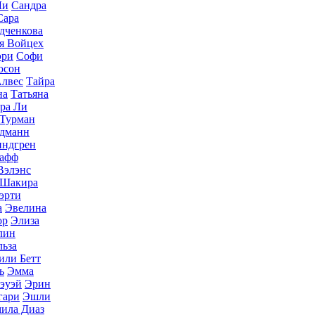
Ли
Сандра
Сара
дченкова
я Войцех
эри
Софи
юсон
Алвес
Тайра
на
Татьяна
ра Ли
 Турман
дманн
индгрен
Дафф
Вэлэнс
Шакира
эрти
а
Эвелина
ор
Элиза
лин
льза
или Бетт
ь
Эмма
эуэй
Эрин
гари
Эшли
ила Диаз