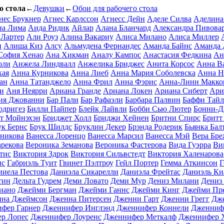
о стола
←
Девушки
←
Обои для рабочего стола
нес Брукнер
Агнес Карлссон
Агнесс Дейн
Аделе Силва
Аделина
на Лима
Аида Ридик
Айлар
Алана Бланчард
Александра Пивова
 Лартер
Али Роуз
Алина Вакариу
Алиса Милано
Алиса Миллер
н
Алиша Киз
Алсу
Альмудена Фернандес
Аманда Байнс
Аманда 
София Хенао
Ана Хикман
Аналу Кампос
Анастасия Федкина
Ан
оли
Анжела Линдвалл
Анжелика Бриджес
Анита Корсос
Анна В
кая
Анна Курникова
Анна Лиеб
Анна Мария Соболевска
Анна Н
ан
Анна Татанджело
Анна Фрил
Анна Фэрис
Анна-Линн Макко
и
Аня Неярри
Ариана Гранде
Ариана Локен
Ариана Сиберт
Ари
ия Джованни
Бар Пали
Бар Рафаэли
Барбара Палвин
Баффи Тайл
одригез
Билли Пайпер
Блейк Лайвли
Бобби Сью Лютер
Бонни-
т Мойнэхэн
Бриджет Холл
Бриджи Хейнен
Бритни Спирс
Бритт
ук Бернс
Брук Шилдс
Бруклин Декер
Брэнда Родерик
Бьянка Бал
сникова
Ванесса Лоренцо
Ванесса Марсил
Ванесса Мэй
Вера Бре
рекова
Вероника Земанова
Вероника Фастерова
Вида Гуэрра
Ви
тис
Виктория Здрок
Виктория Сильвстедт
Виктория Халенарова
нс
Габриэль Туит
Гвинет Пэлтроу
Гейл Портер
Гемма Аткинсон
Г
ниела Пестова
Даниэла Сикарелли
Даниэла Фрейтас
Даниэль Кн
тин
Дельта Гудрем
Деми Ловато
Деми Мур
Дениз Милани
Дениз
иано
Джейми Бергман
Джейми Ганнс
Джейми Кинг
Джейми Пр
на Джеймсон
Дженна Питерсен
Дженни Гарт
Дженни Грегг
Дж
фер Гарнер
Дженнифер Инглэнд
Дженнифер Коннели
Дженниф
р Лопес
Дженнифер Лоуренс
Дженнифер Меткалф
Дженнифер 