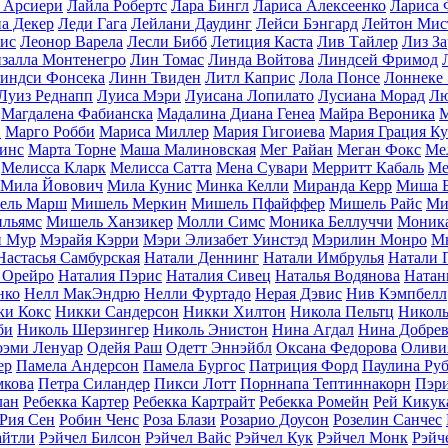
 Арсиери
Лайла Робертс
Лара Бингл
Лариса Алексеенко
Лариса 
а Декер
Леди Гага
Лейлани Даудинг
Лейси Бэнгард
Лейтон Мис
ис
Леонор Варела
Лесли Бибб
Летиция Каста
Лив Тайлер
Лиз За
залла Монтенегро
Лин Томас
Линда Войтова
Линдсей Фримод
индси Фонсека
Линн Твиден
Литл Каприс
Лола Понсе
Лоннеке 
Луиз Реднапп
Луиса Мэри
Луисана Лопилато
Лусиана Морад
Лю
Магдалена Фабианска
Мадалина Диана Генеа
Майра Вероника
М
и
Марго Робби
Мариса Миллер
Мария Гигоиева
Мария Грация Ку
инс
Марта Торне
Маша Малиновская
Мег Райан
Меган Фокс
Ме
Мелисса Кларк
Мелисса Сатта
Мена Сувари
Мерритт Кабаль
Ме
Мила Йовович
Мила Кунис
Минка Келли
Миранда Керр
Миша Б
ель Марш
Мишель Меркин
Мишель Пфайффер
Мишель Райс
Ми
льямс
Мишель Ханзикер
Молли Симс
Моника Беллуччи
Моника
 Мур
Мэрайя Кэрри
Мэри Элизабет Уинстэд
Мэрилин Монро
М
Настасья Самбурская
Натали Деннинг
Натали Имбрулья
Натали 
 Орейро
Наталия Пэрис
Наталия Сивец
Наталья Водянова
Натан
нко
Нелл МакЭндрю
Нелли Фуртадо
Нерая Дэвис
Нив Кэмпбелл
ки Кокс
Никки Сандерсон
Никки Хилтон
Никола Пельтц
Николь
би
Николь Шерзингер
Николь Энистон
Нина Агдал
Нина Добре
эми Ленуар
Одейя Раш
Одетт Эннэйбл
Оксана Федорова
Оливи
ер
Памела Андерсон
Памела Бургос
Патриция Форд
Паулина Ру
мкова
Петра Силандер
Пикси Лотт
Порннапа Тептиннакорн
Пэр
лан
Ребекка Картер
Ребекка Картрайт
Ребекка Ромейн
Рей Кикук
Рия Сен
Робин Ченс
Роза Блази
Розарио Доусон
Розелин Санчес
айтли
Рэйчел Билсон
Рэйчел Вайс
Рэйчел Кук
Рэйчел Монк
Рэйч