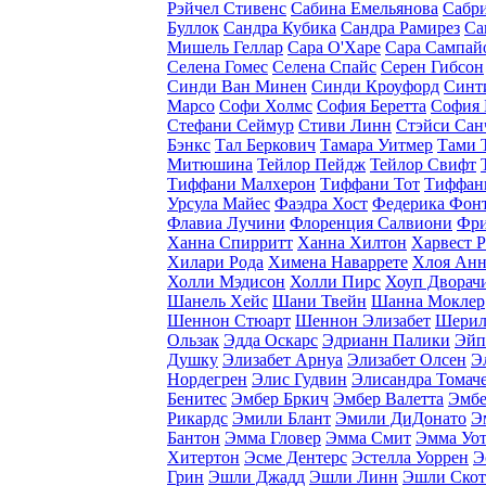
Рэйчел Стивенс
Сабина Емельянова
Сабр
Буллок
Сандра Кубика
Сандра Рамирез
Са
Мишель Геллар
Сара О'Харе
Сара Сампай
Селена Гомес
Селена Спайс
Серен Гибсон
Синди Ван Минен
Синди Кроуфорд
Синт
Марсо
Софи Холмс
София Беретта
София
Стефани Сеймур
Стиви Линн
Стэйси Сан
Бэнкс
Тал Беркович
Тамара Уитмер
Тами 
Митюшина
Тейлор Пейдж
Тейлор Свифт
Тиффани Малхерон
Тиффани Тот
Тиффан
Урсула Майес
Фаэдра Хост
Федерика Фон
Флавиа Лучини
Флоренция Салвиони
Фри
Ханна Спирритт
Ханна Хилтон
Харвест Р
Хилари Рода
Химена Наваррете
Хлоя Анн
Холли Мэдисон
Холли Пирс
Хоуп Дворач
Шанель Хейс
Шани Твейн
Шанна Моклер
Шеннон Стюарт
Шеннон Элизабет
Шерил
Ользак
Эдда Оскарс
Эдрианн Палики
Эйп
Душку
Элизабет Арнуа
Элизабет Олсен
Э
Нордегрен
Элис Гудвин
Элисандра Томач
Бенитес
Эмбер Бркич
Эмбер Валетта
Эмбе
Рикардс
Эмили Блант
Эмили ДиДонато
Э
Бантон
Эмма Гловер
Эмма Смит
Эмма Уо
Хитертон
Эсме Дентерс
Эстелла Уоррен
Э
Грин
Эшли Джадд
Эшли Линн
Эшли Скот