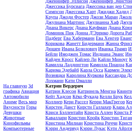
Дженнифер Эллисон
Дженнифер Энистон
Джессика Бурсиага
Джессика ван дер Сти
Симпсон
Джессика Харт
Джиджи Хадид
Крупа
Джоди Фостер
Джози Маран
Джоли
Джулиана Мартинс
Джулианна Хаф
Джул
Диана Викерс
Диана Кауфман
Диана Крю
Доминик Пик
Донна Д'Эррико
Дорота Раб
Падберг
Ева Хаберманн
Ева Хенгер
Еван
Корикова
Жанетт Бидерманн
Жанна Фрис
Дюшен
Ивана Бозилович
Иванка Трамп
И
Бейли
Имоджен Томас
Индиана Эванс
Ин
Кайден Кросс
Кайлер Ли
Кайли Миноуг
К
Камилла Ладдингтон
Камилла Пиацца
Ка
Карима Эдебайб
Карла Осса
Кармен Элек
Возняцки
Каролина Куркова
Кассандра Д
Лохманн
Кати Омалли
На главную
3d
Катрин Вердерич
графика
Авиация
Катрин Клесон
Катринель Менгиа
Квинти
Автомобили
Кейт Хадсон
Кёко Фукада
Келли Брук
Кел
Аниме
Весь мир
Коллиер
Кери Рассел
Керри МакГрегор
Ке
Вкусности
Горы
Кирстен Данст
Кирсти Галлахер
Клара Ал
Девушки
Криси Бэллентайн
Криста Аллен
Криста 
Животные
Каваллари
Кристин Кройк
Кристин Тига
Кинофильмы
Кристина Милиан
Кристина Риччи
Крист
Компьютерные
Кэрри Андервуд
Кэрри Лукас
Кэти Айрлэ