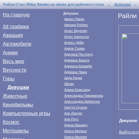
Райли Стил (Riley Steele) на обоях для рабочего стола
Девушки
←
←
Райли 
На главную
Девушки
Аврил Лавин
Аврора Роблес
3d графика
Агнес Брукнер
Авиация
Агнес Карлссон
Автомобили
Агнесс Дейн
Аделе Силва
Аниме
Аделина Пестриту
Весь мир
Адриана Аранго
Адриана Карамбе
Вкусности
Адриана Лима
Горы
Аида Ридик
Айлар
Девушки
Алана Бланчард
Животные
Александра Пивоварова
Алессандра Амбросио
Кинофильмы
Алетта Оушен
Компьютерные игры
Али Лартер
Али Роуз
Девушки
Космос
Алина Вакариу
Мотоциклы
Алиса Милано
Выйти из р
Алиса Миллер