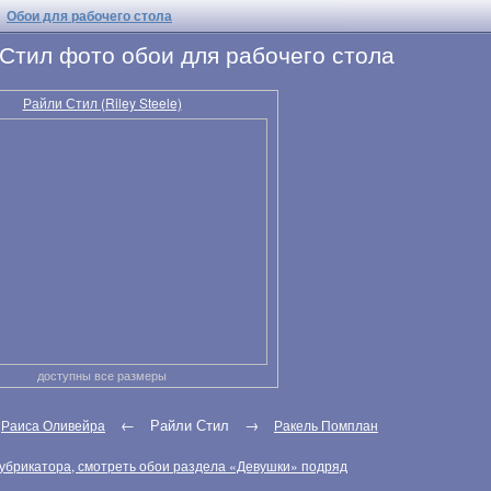
Обои для рабочего стола
Стил фото обои для рабочего стола
Райли Стил (Riley Steele)
доступны все размеры
:
←
Райли Стил
→
Раиса Оливейра
Ракель Помплан
убрикатора, смотреть обои раздела «Девушки» подряд