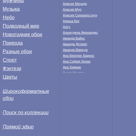
Мужчины
Алисия Мачадо
Музыка
Алисия Мур
Алисия Сильверстоун
Небо
Алиша Киз
Подводный мир
Алсу
Альмудена Фернандес
Новогодние обои
Аманда Байнс
Природа
Аманда Детмер
Аманда Маркум
Разные обои
Ана Беатрис Баррос
Спорт
Ана София Хенао
Фэнтези
Ана Хикман
Аналу Кампос
Цветы
Анастасия Федкина
Анахи Гонсалес
Широкоформатные
Анджела Тейлор
Анджелина Джоли
обои
Анжела Линдвалл
Анжелика Бриджес
Поиск по коллекции
Анита Корсос
Анна Валле
Анна Иванович
Прямой эфир
Анна Кендрик