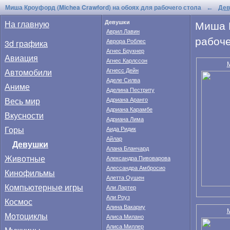
Миша Кроуфорд (Michea Crawford) на обоях для рабочего стола
Дев
←
Миша 
На главную
Девушки
Аврил Лавин
рабоче
Аврора Роблес
3d графика
Агнес Брукнер
Авиация
Агнес Карлссон
М
Автомобили
Агнесс Дейн
Аделе Силва
Аниме
Аделина Пестриту
Весь мир
Адриана Аранго
Адриана Карамбе
Вкусности
Адриана Лима
Горы
Аида Ридик
Айлар
Девушки
Алана Бланчард
Животные
Александра Пивоварова
Алессандра Амбросио
Кинофильмы
Алетта Оушен
Компьютерные игры
Али Лартер
Али Роуз
Космос
Алина Вакариу
М
Мотоциклы
Алиса Милано
Алиса Миллер