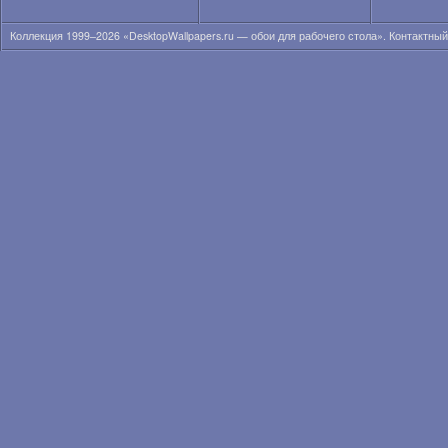
Анна Кончаковская
Анна Курникова
Коллекция 1999–2026 «DesktopWallpapers.ru — обои для рабочего стола». Контактны
Анна Лиеб
Анна Мария Соболевска
Анна Николь Смит
Анна Сахлин
Анна Семенович
Анна Суатан
Анна Татанджело
Анна Фрил
Анна Фэрис
Анна-Линн Маккорд
Анна-София Робб
Аннели Герритсен
Аня Лахири
Аня Неярри
Ариана Гранде
Ариана Локен
Ариана Сиберт
Арианни Селесте
Аризона Мьюз
Ариэль Кеббел
Ария Джованни
Бар Пали