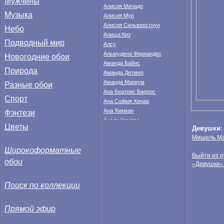
Мужчины
Алисия Мачадо
Музыка
Алисия Мур
Алисия Сильверстоун
Небо
Алиша Киз
Подводный мир
Алсу
Альмудена Фернандес
Новогодние обои
Аманда Байнс
Природа
Аманда Детмер
Аманда Маркум
Разные обои
Ана Беатрис Баррос
Спорт
Ана София Хенао
Фэнтези
Ана Хикман
Аналу Кампос
Цветы
Девушки
Анастасия Федкина
Мишель Ма
Анахи Гонсалес
Широкоформатные
Анджела Тейлор
Выйти из р
Анджелина Джоли
обои
«Девушки»
Анжела Линдвалл
Анжелика Бриджес
Поиск по коллекции
Анита Корсос
Анна Валле
Анна Иванович
Прямой эфир
Анна Кендрик