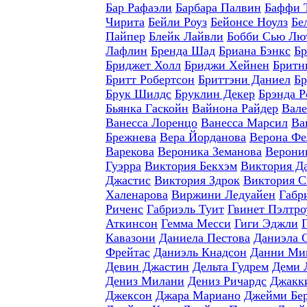
Бар Рафаэли
Барбара Палвин
Баффи 
Чирита
Бейли Роуз
Бейонсе Ноулз
Бе
Пайпер
Блейк Лайвли
Бобби Сью Лю
Лафлин
Бренда Шад
Бриана Бэнкс
Бр
Бриджет Холл
Бриджи Хейнен
Бритн
Бритт Робертсон
Бриттэни Даниел
Бр
Брук Шилдс
Бруклин Декер
Брэнда Р
Бьянка Гаскойн
Вайнона Райдер
Вале
Ванесса Лоренцо
Ванесса Марсил
Ва
Брежнева
Вера Йорданова
Верона Фе
Варекова
Вероника Земанова
Верони
Гуэрра
Виктория Бекхэм
Виктория Д
Джастис
Виктория Здрок
Виктория С
Халенарова
Виржини Ледуайен
Габр
Риченс
Габриэль Туит
Гвинет Пэлтро
Аткинсон
Гемма Месси
Гиги Эджли
Кавазони
Даниела Пестова
Даниэла 
Фрейтас
Даниэль Кнадсон
Данни Ми
Девин Джастин
Дельта Гудрем
Деми 
Дениз Милани
Дениз Ричардс
Джакки
Джексон
Джара Мариано
Джейми Бе