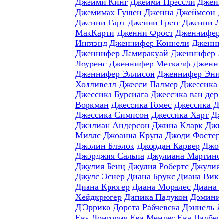
Джейми Кинг
Джейми Прессли
Джей
Джемимах Гушен
Дженна Джеймсон
Дженни Гарт
Дженни Грегг
Дженни 
МакКарти
Дженни Фрост
Дженнифер
Инглэнд
Дженнифер Коннели
Дженн
Дженнифер Ламиракуай
Дженнифер 
Лоуренс
Дженнифер Меткалф
Дженн
Дженнифер Эллисон
Дженнифер Эни
Холливелл
Джесси Палмер
Джессика
Джессика Бурсиага
Джессика ван дер
Воркман
Джессика Гомес
Джессика 
Джессика Симпсон
Джессика Харт
Д
Джилиан Андерсон
Джина Кларк
Джи
Миллс
Джоанна Крупа
Джоди Фосте
Джолин Блэлок
Джордан Карвер
Джо
Джорджия Сальпа
Джулиана Мартин
Джулия Бенц
Джулия Робертс
Джулия
Джулс Эснер
Диана Брукс
Диана Вик
Диана Крюгер
Диана Моралес
Диана
Хейдкрюгер
Дипика Падукон
Домини
Д'Эррико
Дорота Рабчевска
Дэниель 
Ева Лонгория
Ева Мендес
Ева Падбе