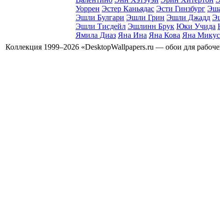
Уоррен
Эстер Каньядаc
Эсти Гинзбург
Эша
Эшли Булгари
Эшли Грин
Эшли Джадд
Э
Эшли Тисдейл
Эшлинн Брук
Юки Учида
Ямила Диаз
Яна Ина
Яна Кова
Яна Микус
Коллекция 1999–2026 «DesktopWallpapers.ru — обои для рабоч