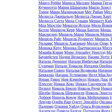
Марго Робби
Мариса Миллер
Мария Гиго
Кучинотта
Мария Шарапова
Марло Хорст
Торне
Маша Малиновская
Мег Райан
Мег
Мелисса Джиральдо
Мелисса Джоан Харт
Мелисса Сатта
Мена Сувари
Мерритт Каб
Миа Маэстро
Микаэла Исизза
Мила Йово
Келли
Миранда Керр
Миша Бартон
Миша 
Маклаглин
Мишель Марш
Мишель Мерки
Мишель Райс
Мишель Родригес
Мишель Т
Уильямс
Мишель Ханзикер
Молли Симс
М
Моника Крус
Моника Пьетрасинска
Мэгг
Мэрайя Кэрри
Мэри Элизабет Уинстэд
Мэ
Баумейстер
Надин Веласкес
Наоми Уоттс
Натали Деннинг
Натали Имбрулья
Натали
Сулиман
Натали Томасик
Наталия Орейро
Наталия Сивец
Наталья Водянова
Натание
Беквалац
Наташа Устименко
Нелл МакЭн
Нерая Дэвис
Нив Кэмпбелл
Никии Даас
Н
Плессис
Никки Кокс
Никки Сандерсон
Ни
Пельтц
Николь Брюэр
Николь Ричи
Никол
Шелби
Николь Шерзингер
Николь Энист
Добрев
Нинель Конде
Нова Мейрхенрих
Ленуар
Одейя Раш
Одетт Эннэйбл
Оксана
Палермо
Оливия Уайлд
Ольга Куриленко
Андерсон
Памела Бургос
Патриция Форд