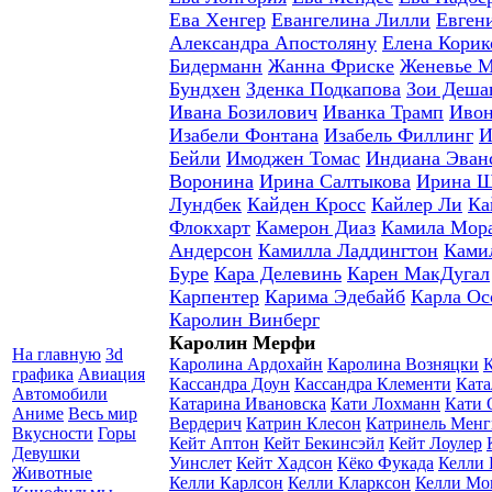
Ева Хенгер
Евангелина Лилли
Евген
Александра Апостоляну
Елена Корик
Бидерманн
Жанна Фриске
Женевье 
Бундхен
Зденка Подкапова
Зои Деша
Ивана Бозилович
Иванка Трамп
Ивон
Изабели Фонтана
Изабель Филлинг
И
Бейли
Имоджен Томас
Индиана Эван
Воронина
Ирина Салтыкова
Ирина 
Лундбек
Кайден Кросс
Кайлер Ли
Ка
Флокхарт
Камерон Диаз
Камила Мор
Андерсон
Камилла Ладдингтон
Ками
Буре
Кара Делевинь
Карен МакДугал
Карпентер
Карима Эдебайб
Карла Ос
Каролин Винберг
Каролин Мерфи
На главную
3d
Каролина Ардохайн
Каролина Возняцки
К
графика
Авиация
Кассандра Доун
Кассандра Клементи
Ката
Автомобили
Катарина Ивановска
Кати Лохманн
Кати 
Аниме
Весь мир
Вердерич
Катрин Клесон
Катринель Менг
Вкусности
Горы
Кейт Аптон
Кейт Бекинсэйл
Кейт Лоулер
Девушки
Уинслет
Кейт Хадсон
Кёко Фукада
Келли 
Животные
Келли Карлсон
Келли Кларксон
Келли Мо