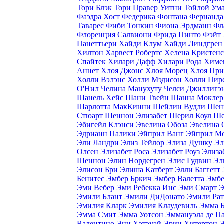
Тори Блэк
Тори Правер
Уитни Тойлой
Ума
Фаэдра Хост
Федерика Фонтана
Фернанда
Таварес
Фиби Тонкин
Фиона Эрдманн
Фл
Флоренция Салвиони
Фрида Пинто
Фэйт
Панеттьери
Хайди Клум
Хайди Линдгрен
Хилтон
Харвест Робертс
Хелена Кристен
Спайтек
Хилари Дафф
Хилари Рода
Химе
Аннет
Хлоя Джонс
Хлоя Морец
Хлоя При
Холли Вэлэнс
Холли Мэдисон
Холли Пир
O'Нил
Челина Манухуту
Челси Джиллигэ
Шанель Хейс
Шани Твейн
Шанна Моклер
Шарлотта МакКинни
Шейлин Вудли
Шен
Стюарт
Шеннон Элизабет
Шерил Коул
Ше
Эбигейл Клэнси
Эвелина Обоза
Эвелина 
Эдрианн Палики
Эйприл Ванг
Эйприл М
Эли Ландри
Элиз Тейлор
Элиза Душку
Эл
Олсен
Элизабет Роса
Элизабет Роуз
Элиза
Шеннон
Элин Нордегрен
Элис Гудвин
Эл
Элисон Бри
Элиша Катберт
Элли Баггетт
Бенитес
Эмбер Бркич
Эмбер Валетта
Эмбе
Эми Вебер
Эми Ребекка Инс
Эми Смарт
Э
Эмили Блант
Эмили ДиДонато
Эмили Рат
Эмилия Кларк
Эмилия Клаудевиль
Эмма 
Эмма Смит
Эмма Уотсон
Эммануэла де Па
Валентино
Энн Хэтэуэй
Эрин Хитертон
Э