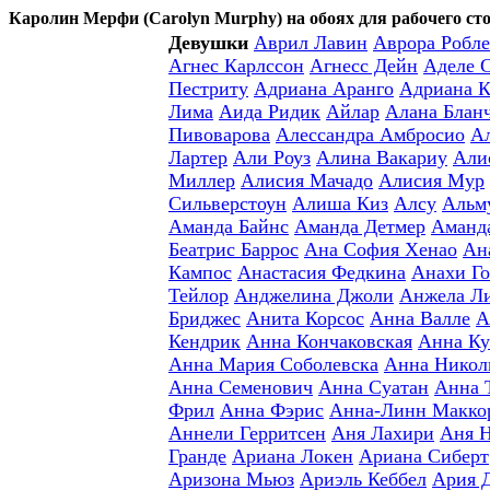
Каролин Мерфи (Carolyn Murphy) на обоях для рабочего ст
Девушки
Аврил Лавин
Аврора Робле
Агнес Карлссон
Агнесс Дейн
Аделе 
Пестриту
Адриана Аранго
Адриана К
Лима
Аида Ридик
Айлар
Алана Блан
Пивоварова
Алессандра Амбросио
А
Лартер
Али Роуз
Алина Вакариу
Али
Миллер
Алисия Мачадо
Алисия Мур
Сильверстоун
Алиша Киз
Алсу
Альм
Аманда Байнс
Аманда Детмер
Аманд
Беатрис Баррос
Ана София Хенао
Ан
Кампос
Анастасия Федкина
Анахи Го
Тейлор
Анджелина Джоли
Анжела Л
Бриджес
Анита Корсос
Анна Валле
А
Кендрик
Анна Кончаковская
Анна Ку
Анна Мария Соболевска
Анна Никол
Анна Семенович
Анна Суатан
Анна 
Фрил
Анна Фэрис
Анна-Линн Макко
Аннели Герритсен
Аня Лахири
Аня 
Гранде
Ариана Локен
Ариана Сиберт
Аризона Мьюз
Ариэль Кеббел
Ария 