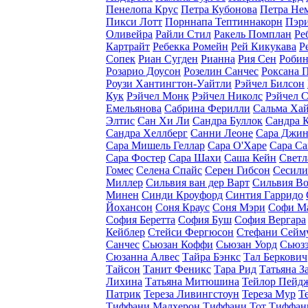
Пенелопа Крус
Петра Кубонова
Петра Не
Пикси Лотт
Порннапа Тептиннакорн
Пэр
Оливейра
Райли Стил
Ракель Помплан
Ре
Картрайт
Ребекка Ромейн
Рей Кикукава
Р
Сопек
Риан Сугден
Рианна
Рия Сен
Робин
Розарио Доусон
Розелин Санчес
Роксана 
Роузи Хантингтон-Уайтли
Рэйчел Билсон
Кук
Рэйчел Монк
Рэйчел Николс
Рэйчел 
Емельянова
Сабрина Ферилли
Сальма Ха
Элтис
Сан Хи Ли
Сандра Буллок
Сандра 
Сандра Хеллберг
Санни Леоне
Сара Джин
Сара Мишель Геллар
Сара О'Харе
Сара С
Сара Фостер
Сара Шахи
Саша Кейн
Светл
Гомес
Селена Спайс
Серен Гибсон
Сесили
Миллер
Сильвия ван дер Варт
Сильвия В
Минен
Синди Кроуфорд
Синтия Гарридо
Йохансон
Соня Краус
Соня Мэри
Софи М
София Беретта
София Буш
София Вергара
Кейблер
Стейси Фергюсон
Стефани Сейм
Санчес
Сьюзан Коффи
Сьюзан Уорд
Сьюзэ
Сюзанна Алвес
Тайра Бэнкс
Тал Беркович
Тайсон
Танит Феникс
Тара Рид
Татьяна З
Лихина
Татьяна Митюшина
Тейлор Пейд
Патрик
Тереза Ливингстоун
Тереза Мур
Т
Тиффани Малхерон
Тиффани Тот
Тиффан