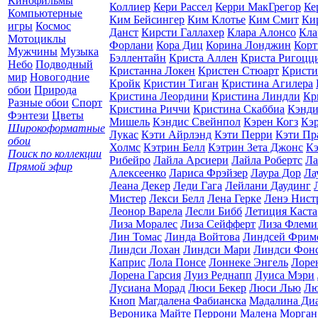
Кинофильмы
Коллиер
Кери Рассел
Керри МакГрегор
Ке
Компьютерные
Ким Бейсингер
Ким Клотье
Ким Смит
Ки
игры
Космос
Данст
Кирсти Галлахер
Клара Алонсо
Кла
Мотоциклы
Форлани
Кора Диц
Корина Лонджин
Корт
Мужчины
Музыка
Бэллентайн
Криста Аллен
Криста Ригоцц
Небо
Подводный
Кристанна Локен
Кристен Стюарт
Кристи
мир
Новогодние
Кройк
Кристин Тиган
Кристина Агилера
обои
Природа
Кристина Леордини
Кристина Линдли
Кр
Разные обои
Спорт
Кристина Риччи
Кристина Скаббиа
Кэнди
Фэнтези
Цветы
Мишель
Кэндис Свейнпол
Кэрен Когз
Кэ
Широкоформатные
Лукас
Кэти Айрлэнд
Кэти Перри
Кэти Пр
обои
Холмс
Кэтрин Белл
Кэтрин Зета Джонс
Кэ
Поиск по коллекции
Рибейро
Лайла Арсиери
Лайла Робертс
Ла
Прямой эфир
Алексеенко
Лариса Фрэйзер
Лаура Дор
Ла
Леана Декер
Леди Гага
Лейлани Даудинг
Мистер
Лекси Белл
Лена Герке
Ленэ Нист
Леонор Варела
Лесли Бибб
Летиция Каста
Лиза Моралес
Лиза Сейфферт
Лиза Флеми
Лин Томас
Линда Войтова
Линдсей Фрим
Линдси Лохан
Линдси Мари
Линдси Фон
Каприс
Лола Понсе
Лоннеке Энгель
Лоре
Лорена Гарсия
Луиз Реднапп
Луиса Мэри
Лусиана Морад
Люси Бекер
Люси Лью
Лю
Кноп
Магдалена Фабианска
Мадалина Диа
Вероника
Майте Перрони
Малена Морган