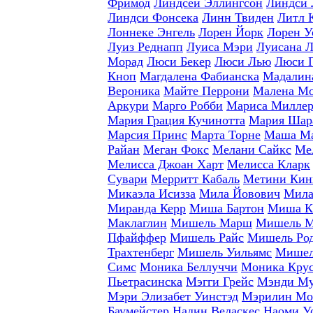
Фримод
Линдсей Эллингсон
Линдси 
Линдси Фонсека
Линн Твиден
Литл 
Лоннеке Энгель
Лорен Йорк
Лорен У
Луиз Реднапп
Луиса Мэри
Луисана 
Морад
Люси Бекер
Люси Лью
Люси 
Кноп
Магдалена Фабианска
Мадалина
Вероника
Майте Перрони
Малена Мо
Аркури
Марго Робби
Мариса Милле
Мария Грация Кучинотта
Мария Шар
Марсия Принс
Марта Торне
Маша Ма
Райан
Меган Фокс
Мелани Сайкс
Ме
Мелисса Джоан Харт
Мелисса Кларк
Сувари
Мерритт Кабаль
Метини Кин
Микаэла Исизза
Мила Йовович
Мила
Миранда Керр
Миша Бартон
Миша К
Маклаглин
Мишель Марш
Мишель М
Пфайффер
Мишель Райс
Мишель Род
Трахтенберг
Мишель Уильямс
Мишел
Симс
Моника Беллуччи
Моника Кру
Пьетрасинска
Мэгги Грейс
Мэнди М
Мэри Элизабет Уинстэд
Мэрилин Мо
Баумейстер
Надин Веласкес
Наоми У