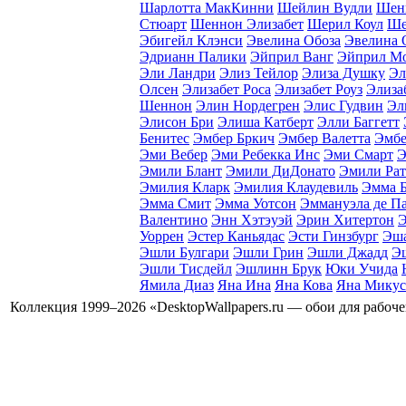
Шарлотта МакКинни
Шейлин Вудли
Шен
Стюарт
Шеннон Элизабет
Шерил Коул
Ше
Эбигейл Клэнси
Эвелина Обоза
Эвелина 
Эдрианн Палики
Эйприл Ванг
Эйприл М
Эли Ландри
Элиз Тейлор
Элиза Душку
Эл
Олсен
Элизабет Роса
Элизабет Роуз
Элиза
Шеннон
Элин Нордегрен
Элис Гудвин
Эл
Элисон Бри
Элиша Катберт
Элли Баггетт
Бенитес
Эмбер Бркич
Эмбер Валетта
Эмбе
Эми Вебер
Эми Ребекка Инс
Эми Смарт
Э
Эмили Блант
Эмили ДиДонато
Эмили Рат
Эмилия Кларк
Эмилия Клаудевиль
Эмма 
Эмма Смит
Эмма Уотсон
Эммануэла де Па
Валентино
Энн Хэтэуэй
Эрин Хитертон
Э
Уоррен
Эстер Каньядаc
Эсти Гинзбург
Эша
Эшли Булгари
Эшли Грин
Эшли Джадд
Э
Эшли Тисдейл
Эшлинн Брук
Юки Учида
Ямила Диаз
Яна Ина
Яна Кова
Яна Микус
Коллекция 1999–2026 «DesktopWallpapers.ru — обои для рабоч