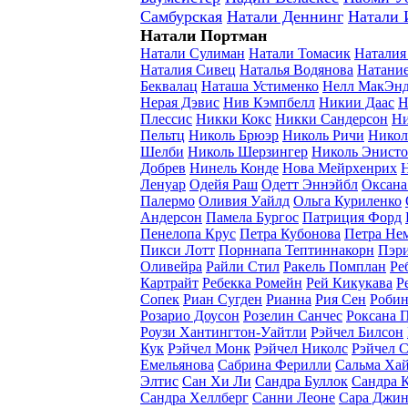
Самбурская
Натали Деннинг
Натали 
Натали Портман
Натали Сулиман
Натали Томасик
Наталия
Наталия Сивец
Наталья Водянова
Натание
Беквалац
Наташа Устименко
Нелл МакЭн
Нерая Дэвис
Нив Кэмпбелл
Никии Даас
Н
Плессис
Никки Кокс
Никки Сандерсон
Ни
Пельтц
Николь Брюэр
Николь Ричи
Никол
Шелби
Николь Шерзингер
Николь Энист
Добрев
Нинель Конде
Нова Мейрхенрих
Ленуар
Одейя Раш
Одетт Эннэйбл
Оксана
Палермо
Оливия Уайлд
Ольга Куриленко
Андерсон
Памела Бургос
Патриция Форд
Пенелопа Крус
Петра Кубонова
Петра Не
Пикси Лотт
Порннапа Тептиннакорн
Пэр
Оливейра
Райли Стил
Ракель Помплан
Ре
Картрайт
Ребекка Ромейн
Рей Кикукава
Р
Сопек
Риан Сугден
Рианна
Рия Сен
Робин
Розарио Доусон
Розелин Санчес
Роксана 
Роузи Хантингтон-Уайтли
Рэйчел Билсон
Кук
Рэйчел Монк
Рэйчел Николс
Рэйчел 
Емельянова
Сабрина Ферилли
Сальма Ха
Элтис
Сан Хи Ли
Сандра Буллок
Сандра 
Сандра Хеллберг
Санни Леоне
Сара Джин