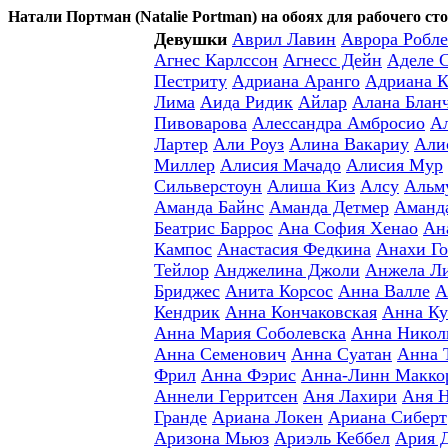
Натали Портман (Natalie Portman) на обоях для рабочего ст
Девушки
Аврил Лавин
Аврора Робле
Агнес Карлссон
Агнесс Дейн
Аделе 
Пестриту
Адриана Аранго
Адриана К
Лима
Аида Ридик
Айлар
Алана Блан
Пивоварова
Алессандра Амбросио
А
Лартер
Али Роуз
Алина Вакариу
Али
Миллер
Алисия Мачадо
Алисия Мур
Сильверстоун
Алиша Киз
Алсу
Альм
Аманда Байнс
Аманда Детмер
Аманд
Беатрис Баррос
Ана София Хенао
Ан
Кампос
Анастасия Федкина
Анахи Го
Тейлор
Анджелина Джоли
Анжела Л
Бриджес
Анита Корсос
Анна Валле
А
Кендрик
Анна Кончаковская
Анна Ку
Анна Мария Соболевска
Анна Никол
Анна Семенович
Анна Суатан
Анна 
Фрил
Анна Фэрис
Анна-Линн Макко
Аннели Герритсен
Аня Лахири
Аня 
Гранде
Ариана Локен
Ариана Сиберт
Аризона Мьюз
Ариэль Кеббел
Ария 