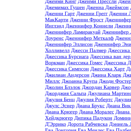
Джейми Кинг
Джейми Прессли
Джей
Джемимах Гушен
Дженна Джеймсон
Дженни Гарт
Дженни Грегг
Дженни 
МакКарти
Дженни Фрост
Дженнифер
Инглэнд
Дженнифер Коннели
Дженн
Дженнифер Ламиракуай
Дженнифер 
Лоуренс
Дженнифер Меткалф
Дженн
Дженнифер Эллисон
Дженнифер Эни
Холливелл
Джесси Палмер
Джессика
Джессика Бурсиага
Джессика ван дер
Воркман
Джессика Гомес
Джессика 
Джессика Симпсон
Джессика Харт
Д
Джилиан Андерсон
Джина Кларк
Джи
Миллс
Джоанна Крупа
Джоди Фосте
Джолин Блэлок
Джордан Карвер
Джо
Джорджия Сальпа
Джулиана Мартин
Джулия Бенц
Джулия Робертс
Джулия
Джулс Эснер
Диана Брукс
Диана Вик
Диана Крюгер
Диана Моралес
Диана
Хейдкрюгер
Дипика Падукон
Домини
Д'Эррико
Дорота Рабчевска
Дэниель 
Ева Лонгория
Ева Мендес
Ева Падбе