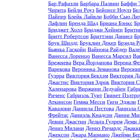
Бар Рафаэли
Барбара Палвин
Баффи 
Чирита
Бейли Роуз
Бейонсе Ноулз
Бе
Пайпер
Блейк Лайвли
Бобби Сью Лю
Лафлин
Бренда Шад
Бриана Бэнкс
Бр
Бриджет Холл
Бриджи Хейнен
Бритн
Бритт Робертсон
Бриттэни Даниел
Бр
Брук Шилдс
Бруклин Декер
Брэнда Р
Бьянка Гаскойн
Вайнона Райдер
Вале
Ванесса Лоренцо
Ванесса Марсил
Ва
Брежнева
Вера Йорданова
Верона Фе
Варекова
Вероника Земанова
Верони
Гуэрра
Виктория Бекхэм
Виктория Д
Джастис
Виктория Здрок
Виктория С
Халенарова
Виржини Ледуайен
Габр
Риченс
Габриэль Туит
Гвинет Пэлтро
Аткинсон
Гемма Месси
Гиги Эджли
Кавазони
Даниела Пестова
Даниэла 
Фрейтас
Даниэль Кнадсон
Данни Ми
Девин Джастин
Дельта Гудрем
Деми 
Дениз Милани
Дениз Ричардс
Джакки
Джексон
Джара Мариано
Джейми Бе