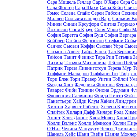
Сара Мишель Геллар
Сара О'Харе
Сара С
Сара Фостер
Сара Шахи
Саша Кейн
Светл
Гомес
Селена Спайс
Серен Гибсон
Сесили
Миллер
Сильвия ван дер Варт
Сильвия В
Минен
Синди Кроуфорд
Синтия Гарридо
Йохансон
Соня Краус
Соня Мэри
Софи М
София Беретта
София Буш
София Вергара
Кейблер
Стейси Фергюсон
Стефани Сейм
Санчес
Сьюзан Коффи
Сьюзан Уорд
Сьюзэ
Сюзанна Алвес
Тайра Бэнкс
Тал Беркович
Тайсон
Танит Феникс
Тара Рид
Татьяна З
Лихина
Татьяна Митюшина
Тейлор Пейд
Патрик
Тереза Ливингстоун
Тереза Мур
Т
Тиффани Малхерон
Тиффани Тот
Тиффан
Тори Блэк
Тори Правер
Уитни Тойлой
Ума
Фаэдра Хост
Федерика Фонтана
Фернанда
Таварес
Фиби Тонкин
Фиона Эрдманн
Фл
Флоренция Салвиони
Фрида Пинто
Фэйт
Панеттьери
Хайди Клум
Хайди Линдгрен
Хилтон
Харвест Робертс
Хелена Кристен
Спайтек
Хилари Дафф
Хилари Рода
Химе
Аннет
Хлоя Джонс
Хлоя Морец
Хлоя При
Холли Вэлэнс
Холли Мэдисон
Холли Пир
O'Нил
Челина Манухуту
Челси Джиллигэ
Шанель Хейс
Шани Твейн
Шанна Моклер