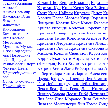
Келли Шот
Кендис Коллиер
Кери Рас
графика
Авиация
Керстин Кук
Кили Хазел
Ким Бейсин
Автомобили
Аниме
Весь мир
Смит
Кира Найтли
Кирстен Данст
Ки
Вкусности
Горы
Алонсо
Клара Морган
Клэр Форлани
Девушки
Лонджин
Кортни Кокс
Криси Бэллен
Животные
Криста Ригоцци
Кристал Форскат
Кр
Кинофильмы
Кристен Стюарт
Кристин Каваллари
Компьютерные
Кристин Тиган
Кристина Агилера
Кр
игры
Космос
Мотоциклы
Кристина Леордини
Кристина Линдл
Мужчины
Музыка
Кристина Риччи
Кристина Скаббиа
К
Небо
Подводный
Мишель
Кэндис Свейнпол
Кэрен Ког
мир
Новогодние
Кэрри Лукас
Кэти Айрлэнд
Кэти Пер
обои
Природа
(Джордан)
Кэти Холмс
Кэтрин Белл
Разные обои
Спорт
Кэтрин Хейгл
Лаис Рибейро
Лайла А
Фэнтези
Цветы
Широкоформатные
Робертс
Лара Бингл
Лариса Алексеен
обои
Лаура Дор
Лаура Препон
Леа Ремини
Поиск по коллекции
Гага
Лейлани Даудинг
Лейси Бэнгард
Прямой эфир
Лекси Белл
Лена Герке
Ленэ Нистрём
Леонор Варела
Лесли Бибб
Летиция 
Лиз Зара
Лиза Моралес
Лиза Сейффе
Лизалла Монтенегро
Лин Томас
Линд