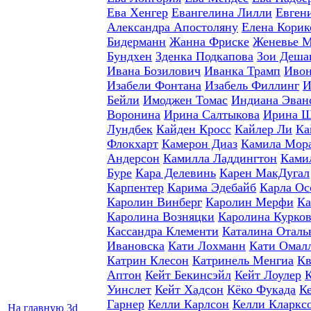
Ева Хенгер
Евангелина Лилли
Евген
Александра Апостоляну
Елена Корик
Бидерманн
Жанна Фриске
Женевье 
Бундхен
Зденка Подкапова
Зои Деша
Ивана Бозилович
Иванка Трамп
Ивон
Изабели Фонтана
Изабель Филлинг
И
Бейли
Имоджен Томас
Индиана Эван
Воронина
Ирина Салтыкова
Ирина 
Лундбек
Кайден Кросс
Кайлер Ли
Ка
Флокхарт
Камерон Диаз
Камила Мор
Андерсон
Камилла Ладдингтон
Ками
Буре
Кара Делевинь
Карен МакДугал
Карпентер
Карима Эдебайб
Карла Ос
Каролин Винберг
Каролин Мерфи
Ка
Каролина Возняцки
Каролина Курко
Кассандра Клементи
Каталина Оталь
Ивановска
Кати Лохманн
Кати Омал
Катрин Клесон
Катринель Менгиа
Кв
Аптон
Кейт Бекинсэйл
Кейт Лоулер
Уинслет
Кейт Хадсон
Кёко Фукада
К
Гарнер
Келли Карлсон
Келли Кларкс
На главную
3d