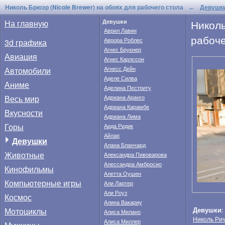
Николь Брюэр (Nicole Brewer) на обоях для рабочего стола
Девушк
←
Николь
На главную
Девушки
Аврил Лавин
рабоче
Аврора Роблес
3d графика
Агнес Брукнер
Авиация
Агнес Карлссон
Автомобили
Агнесс Дейн
Аделе Силва
Аниме
Аделина Пестриту
Весь мир
Адриана Аранго
Адриана Карамбе
Вкусности
Адриана Лима
Горы
Аида Ридик
Айлар
Девушки
Алана Бланчард
Животные
Александра Пивоварова
Алессандра Амбросио
Кинофильмы
Алетта Оушен
Компьютерные игры
Али Лартер
Али Роуз
Космос
Алина Вакариу
Девушки
Мотоциклы
Алиса Милано
Николь Ри
Алиса Миллер