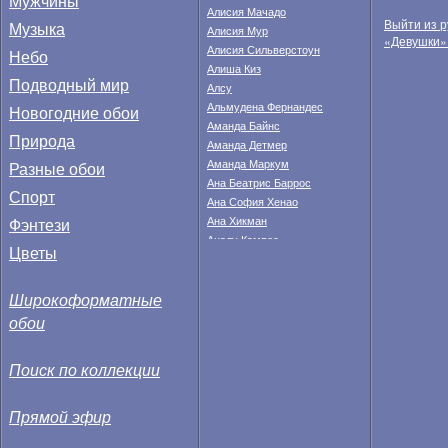
Мужчины
Алисия Мачадо
Выйти из р
Музыка
Алисия Мур
«Девушки»
Алисия Сильверстоун
Небо
Алиша Киз
Подводный мир
Алсу
Альмудена Фернандес
Новогодние обои
Аманда Байнс
Природа
Аманда Детмер
Аманда Маркум
Разные обои
Ана Беатрис Баррос
Спорт
Ана София Хенао
Фэнтези
Ана Хикман
Аналу Кампос
Цветы
Анастасия Федкина
Анахи Гонсалес
Широкоформатные
Анджела Тейлор
Анджелина Джоли
обои
Анжела Линдвалл
Анжелика Бриджес
Поиск по коллекции
Анита Корсос
Анна Валле
Анна Иванович
Прямой эфир
Анна Кендрик