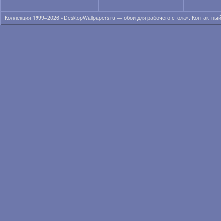
Анна Кончаковская
Анна Курникова
Коллекция 1999–2026 «DesktopWallpapers.ru — обои для рабочего стола». Контактны
Анна Лиеб
Анна Мария Соболевска
Анна Николь Смит
Анна Сахлин
Анна Семенович
Анна Суатан
Анна Татанджело
Анна Фрил
Анна Фэрис
Анна-Линн Маккорд
Анна-София Робб
Аннели Герритсен
Аня Лахири
Аня Неярри
Ариана Гранде
Ариана Локен
Ариана Сиберт
Арианни Селесте
Аризона Мьюз
Ариэль Кеббел
Ария Джованни
Бар Пали