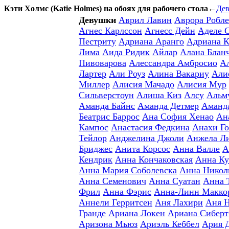
Кэти Холмс (Katie Holmes) на обоях для рабочего стола
←
Де
Девушки
Аврил Лавин
Аврора Робле
Агнес Карлссон
Агнесс Дейн
Аделе 
Пестриту
Адриана Аранго
Адриана К
Лима
Аида Ридик
Айлар
Алана Блан
Пивоварова
Алессандра Амбросио
А
Лартер
Али Роуз
Алина Вакариу
Али
Миллер
Алисия Мачадо
Алисия Мур
Сильверстоун
Алиша Киз
Алсу
Альм
Аманда Байнс
Аманда Детмер
Аманд
Беатрис Баррос
Ана София Хенао
Ан
Кампос
Анастасия Федкина
Анахи Го
Тейлор
Анджелина Джоли
Анжела Л
Бриджес
Анита Корсос
Анна Валле
А
Кендрик
Анна Кончаковская
Анна Ку
Анна Мария Соболевска
Анна Никол
Анна Семенович
Анна Суатан
Анна 
Фрил
Анна Фэрис
Анна-Линн Макко
Аннели Герритсен
Аня Лахири
Аня 
Гранде
Ариана Локен
Ариана Сиберт
Аризона Мьюз
Ариэль Кеббел
Ария 