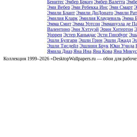
Бенитес
Эмбер Бркич
Эмбер Валетта
Эмбе
Эми Вебер
Эми Ребекка Инс
Эми Смарт
Э
Эмили Блант
Эмили ДиДонато
Эмили Рат
Эмилия Кларк
Эмилия Клаудевиль
Эмма 
Эмма Смит
Эмма Уотсон
Эммануэла де Па
Валентино
Энн Хэтэуэй
Эрин Хитертон
Э
Уоррен
Эстер Каньядаc
Эсти Гинзбург
Эша
Эшли Булгари
Эшли Грин
Эшли Джадд
Э
Эшли Тисдейл
Эшлинн Брук
Юки Учида
Ямила Диаз
Яна Ина
Яна Кова
Яна Микус
Коллекция 1999–2026 «DesktopWallpapers.ru — обои для рабоч