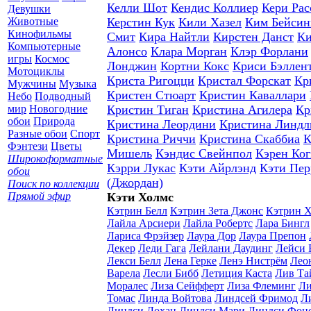
Келли Шот
Кендис Коллиер
Кери Рас
Девушки
Животные
Керстин Кук
Кили Хазел
Ким Бейсин
Кинофильмы
Смит
Кира Найтли
Кирстен Данст
Ки
Компьютерные
Алонсо
Клара Морган
Клэр Форлани
игры
Космос
Лонджин
Кортни Кокс
Криси Бэллен
Мотоциклы
Криста Ригоцци
Кристал Форскат
Кр
Мужчины
Музыка
Кристен Стюарт
Кристин Каваллари
Небо
Подводный
мир
Новогодние
Кристин Тиган
Кристина Агилера
Кр
обои
Природа
Кристина Леордини
Кристина Линдл
Разные обои
Спорт
Кристина Риччи
Кристина Скаббиа
К
Фэнтези
Цветы
Мишель
Кэндис Свейнпол
Кэрен Ког
Широкоформатные
Кэрри Лукас
Кэти Айрлэнд
Кэти Пер
обои
(Джордан)
Поиск по коллекции
Прямой эфир
Кэти Холмс
Кэтрин Белл
Кэтрин Зета Джонс
Кэтрин Х
Лайла Арсиери
Лайла Робертс
Лара Бингл
Лариса Фрэйзер
Лаура Дор
Лаура Препон
Декер
Леди Гага
Лейлани Даудинг
Лейси 
Лекси Белл
Лена Герке
Ленэ Нистрём
Лео
Варела
Лесли Бибб
Летиция Каста
Лив Та
Моралес
Лиза Сейфферт
Лиза Флеминг
Ли
Томас
Линда Войтова
Линдсей Фримод
Л
Линдси Лохан
Линдси Мари
Линдси Фон