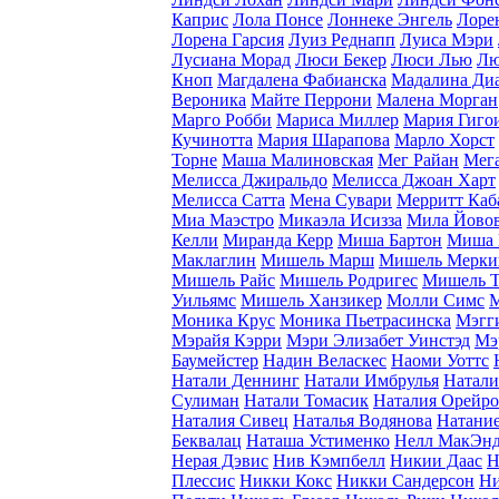
Каприс
Лола Понсе
Лоннеке Энгель
Лоре
Лорена Гарсия
Луиз Реднапп
Луиса Мэри
Лусиана Морад
Люси Бекер
Люси Лью
Лю
Кноп
Магдалена Фабианска
Мадалина Диа
Вероника
Майте Перрони
Малена Морган
Марго Робби
Мариса Миллер
Мария Гиго
Кучинотта
Мария Шарапова
Марло Хорст
Торне
Маша Малиновская
Мег Райан
Мег
Мелисса Джиральдо
Мелисса Джоан Харт
Мелисса Сатта
Мена Сувари
Мерритт Каб
Миа Маэстро
Микаэла Исизза
Мила Йово
Келли
Миранда Керр
Миша Бартон
Миша 
Маклаглин
Мишель Марш
Мишель Мерки
Мишель Райс
Мишель Родригес
Мишель Т
Уильямс
Мишель Ханзикер
Молли Симс
М
Моника Крус
Моника Пьетрасинска
Мэгг
Мэрайя Кэрри
Мэри Элизабет Уинстэд
Мэ
Баумейстер
Надин Веласкес
Наоми Уоттс
Натали Деннинг
Натали Имбрулья
Натали
Сулиман
Натали Томасик
Наталия Орейро
Наталия Сивец
Наталья Водянова
Натание
Беквалац
Наташа Устименко
Нелл МакЭн
Нерая Дэвис
Нив Кэмпбелл
Никии Даас
Н
Плессис
Никки Кокс
Никки Сандерсон
Ни