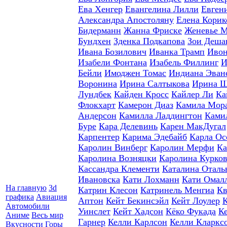
Ева Хенгер
Евангелина Лилли
Евген
Александра Апостоляну
Елена Корик
Бидерманн
Жанна Фриске
Женевье 
Бундхен
Зденка Подкапова
Зои Деша
Ивана Бозилович
Иванка Трамп
Ивон
Изабели Фонтана
Изабель Филлинг
И
Бейли
Имоджен Томас
Индиана Эван
Воронина
Ирина Салтыкова
Ирина 
Лундбек
Кайден Кросс
Кайлер Ли
Ка
Флокхарт
Камерон Диаз
Камила Мор
Андерсон
Камилла Ладдингтон
Ками
Буре
Кара Делевинь
Карен МакДугал
Карпентер
Карима Эдебайб
Карла Ос
Каролин Винберг
Каролин Мерфи
Ка
Каролина Возняцки
Каролина Курко
Кассандра Клементи
Каталина Оталь
Ивановска
Кати Лохманн
Кати Омал
На главную
3d
Катрин Клесон
Катринель Менгиа
Кв
графика
Авиация
Аптон
Кейт Бекинсэйл
Кейт Лоулер
Автомобили
Уинслет
Кейт Хадсон
Кёко Фукада
К
Аниме
Весь мир
Гарнер
Келли Карлсон
Келли Кларкс
Вкусности
Горы