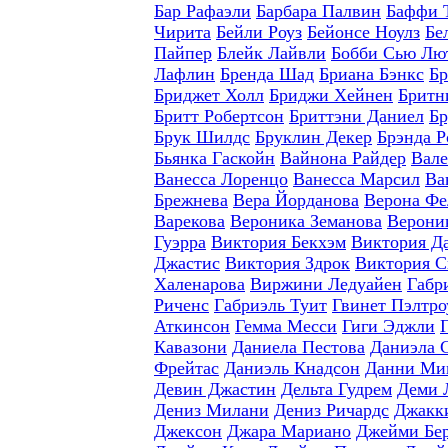
Бар Рафаэли
Барбара Палвин
Баффи 
Чирита
Бейли Роуз
Бейонсе Ноулз
Бе
Пайпер
Блейк Лайвли
Бобби Сью Лю
Лафлин
Бренда Шад
Бриана Бэнкс
Бр
Бриджет Холл
Бриджи Хейнен
Бритн
Бритт Робертсон
Бриттэни Даниел
Бр
Брук Шилдс
Бруклин Декер
Брэнда Р
Бьянка Гаскойн
Вайнона Райдер
Вале
Ванесса Лоренцо
Ванесса Марсил
Ва
Брежнева
Вера Йорданова
Верона Фе
Варекова
Вероника Земанова
Верони
Гуэрра
Виктория Бекхэм
Виктория Д
Джастис
Виктория Здрок
Виктория С
Халенарова
Виржини Ледуайен
Габр
Риченс
Габриэль Туит
Гвинет Пэлтро
Аткинсон
Гемма Месси
Гиги Эджли
Кавазони
Даниела Пестова
Даниэла 
Фрейтас
Даниэль Кнадсон
Данни Ми
Девин Джастин
Дельта Гудрем
Деми 
Дениз Милани
Дениз Ричардс
Джакки
Джексон
Джара Мариано
Джейми Бе