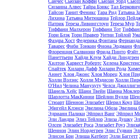
Санчес
Сьюзан Коффи
Сьюзан Уорд
Сьюзэ
Сюзанна Алвес
Тайра Бэнкс
Тал Беркович
Тайсон
Танит Феникс
Тара Рид
Татьяна З
Лихина
Татьяна Митюшина
Тейлор Пейд
Патрик
Тереза Ливингстоун
Тереза Мур
Т
Тиффани Малхерон
Тиффани Тот
Тиффан
Тори Блэк
Тори Правер
Уитни Тойлой
Ума
Фаэдра Хост
Федерика Фонтана
Фернанда
Таварес
Фиби Тонкин
Фиона Эрдманн
Фл
Флоренция Салвиони
Фрида Пинто
Фэйт
Панеттьери
Хайди Клум
Хайди Линдгрен
Хилтон
Харвест Робертс
Хелена Кристен
Спайтек
Хилари Дафф
Хилари Рода
Химе
Аннет
Хлоя Джонс
Хлоя Морец
Хлоя При
Холли Вэлэнс
Холли Мэдисон
Холли Пир
O'Нил
Челина Манухуту
Челси Джиллигэ
Шанель Хейс
Шани Твейн
Шанна Моклер
Шарлотта МакКинни
Шейлин Вудли
Шен
Стюарт
Шеннон Элизабет
Шерил Коул
Ше
Эбигейл Клэнси
Эвелина Обоза
Эвелина 
Эдрианн Палики
Эйприл Ванг
Эйприл М
Эли Ландри
Элиз Тейлор
Элиза Душку
Эл
Олсен
Элизабет Роса
Элизабет Роуз
Элиза
Шеннон
Элин Нордегрен
Элис Гудвин
Эл
Элисон Бри
Элиша Катберт
Элли Баггетт