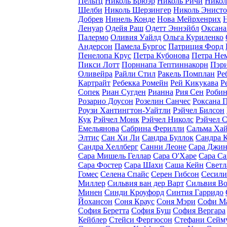
Пельтц
Николь Брюэр
Николь Ричи
Никол
Шелби
Николь Шерзингер
Николь Энист
Добрев
Нинель Конде
Нова Мейрхенрих
Ленуар
Одейя Раш
Одетт Эннэйбл
Оксана
Палермо
Оливия Уайлд
Ольга Куриленко
Андерсон
Памела Бургос
Патриция Форд
Пенелопа Крус
Петра Кубонова
Петра Не
Пикси Лотт
Порннапа Тептиннакорн
Пэр
Оливейра
Райли Стил
Ракель Помплан
Ре
Картрайт
Ребекка Ромейн
Рей Кикукава
Р
Сопек
Риан Сугден
Рианна
Рия Сен
Робин
Розарио Доусон
Розелин Санчес
Роксана 
Роузи Хантингтон-Уайтли
Рэйчел Билсон
Кук
Рэйчел Монк
Рэйчел Николс
Рэйчел 
Емельянова
Сабрина Ферилли
Сальма Ха
Элтис
Сан Хи Ли
Сандра Буллок
Сандра 
Сандра Хеллберг
Санни Леоне
Сара Джин
Сара Мишель Геллар
Сара О'Харе
Сара С
Сара Фостер
Сара Шахи
Саша Кейн
Светл
Гомес
Селена Спайс
Серен Гибсон
Сесили
Миллер
Сильвия ван дер Варт
Сильвия В
Минен
Синди Кроуфорд
Синтия Гарридо
Йохансон
Соня Краус
Соня Мэри
Софи М
София Беретта
София Буш
София Вергара
Кейблер
Стейси Фергюсон
Стефани Сейм