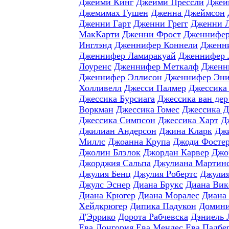
Джейми Кинг
Джейми Прессли
Джей
Джемимах Гушен
Дженна Джеймсон
Дженни Гарт
Дженни Грегг
Дженни 
МакКарти
Дженни Фрост
Дженнифер
Инглэнд
Дженнифер Коннели
Дженн
Дженнифер Ламиракуай
Дженнифер 
Лоуренс
Дженнифер Меткалф
Дженн
Дженнифер Эллисон
Дженнифер Эни
Холливелл
Джесси Палмер
Джессика
Джессика Бурсиага
Джессика ван дер
Воркман
Джессика Гомес
Джессика 
Джессика Симпсон
Джессика Харт
Д
Джилиан Андерсон
Джина Кларк
Джи
Миллс
Джоанна Крупа
Джоди Фосте
Джолин Блэлок
Джордан Карвер
Джо
Джорджия Сальпа
Джулиана Мартин
Джулия Бенц
Джулия Робертс
Джулия
Джулс Эснер
Диана Брукс
Диана Вик
Диана Крюгер
Диана Моралес
Диана
Хейдкрюгер
Дипика Падукон
Домини
Д'Эррико
Дорота Рабчевска
Дэниель 
Ева Лонгория
Ева Мендес
Ева Падбе