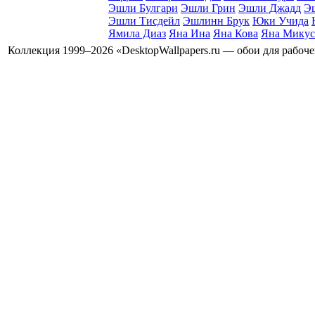
Эшли Булгари
Эшли Грин
Эшли Джадд
Э
Эшли Тисдейл
Эшлинн Брук
Юки Учида
Ямила Диаз
Яна Ина
Яна Кова
Яна Микус
Коллекция 1999–2026 «DesktopWallpapers.ru — обои для рабоч