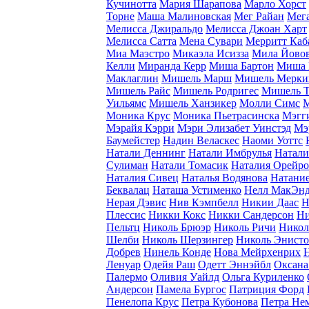
Кучинотта
Мария Шарапова
Марло Хорст
Торне
Маша Малиновская
Мег Райан
Мег
Мелисса Джиральдо
Мелисса Джоан Харт
Мелисса Сатта
Мена Сувари
Мерритт Каб
Миа Маэстро
Микаэла Исизза
Мила Йово
Келли
Миранда Керр
Миша Бартон
Миша 
Маклаглин
Мишель Марш
Мишель Мерки
Мишель Райс
Мишель Родригес
Мишель Т
Уильямс
Мишель Ханзикер
Молли Симс
М
Моника Крус
Моника Пьетрасинска
Мэгг
Мэрайя Кэрри
Мэри Элизабет Уинстэд
Мэ
Баумейстер
Надин Веласкес
Наоми Уоттс
Натали Деннинг
Натали Имбрулья
Натали
Сулиман
Натали Томасик
Наталия Орейро
Наталия Сивец
Наталья Водянова
Натание
Беквалац
Наташа Устименко
Нелл МакЭн
Нерая Дэвис
Нив Кэмпбелл
Никии Даас
Н
Плессис
Никки Кокс
Никки Сандерсон
Ни
Пельтц
Николь Брюэр
Николь Ричи
Никол
Шелби
Николь Шерзингер
Николь Энист
Добрев
Нинель Конде
Нова Мейрхенрих
Ленуар
Одейя Раш
Одетт Эннэйбл
Оксана
Палермо
Оливия Уайлд
Ольга Куриленко
Андерсон
Памела Бургос
Патриция Форд
Пенелопа Крус
Петра Кубонова
Петра Не