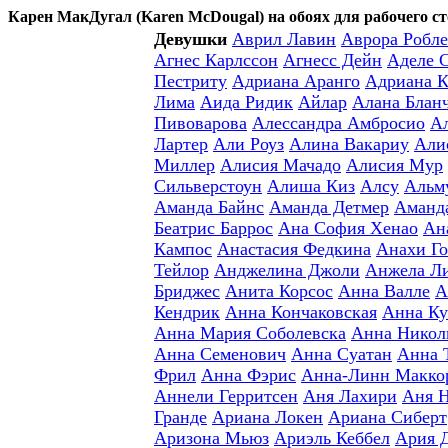
Карен МакДугал (Karen McDougal) на обоях для рабочего с
Девушки
Аврил Лавин
Аврора Робле
Агнес Карлссон
Агнесс Дейн
Аделе 
Пестриту
Адриана Аранго
Адриана К
Лима
Аида Ридик
Айлар
Алана Блан
Пивоварова
Алессандра Амбросио
А
Лартер
Али Роуз
Алина Вакариу
Али
Миллер
Алисия Мачадо
Алисия Мур
Сильверстоун
Алиша Киз
Алсу
Альм
Аманда Байнс
Аманда Детмер
Аманд
Беатрис Баррос
Ана София Хенао
Ан
Кампос
Анастасия Федкина
Анахи Го
Тейлор
Анджелина Джоли
Анжела Л
Бриджес
Анита Корсос
Анна Валле
А
Кендрик
Анна Кончаковская
Анна Ку
Анна Мария Соболевска
Анна Никол
Анна Семенович
Анна Суатан
Анна 
Фрил
Анна Фэрис
Анна-Линн Макко
Аннели Герритсен
Аня Лахири
Аня 
Гранде
Ариана Локен
Ариана Сиберт
Аризона Мьюз
Ариэль Кеббел
Ария 