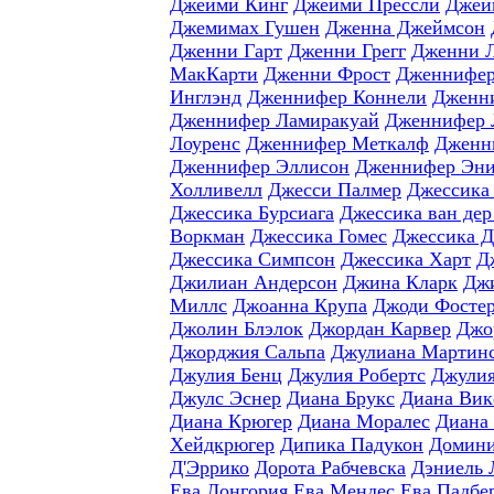
Джейми Кинг
Джейми Прессли
Джей
Джемимах Гушен
Дженна Джеймсон
Дженни Гарт
Дженни Грегг
Дженни 
МакКарти
Дженни Фрост
Дженнифер
Инглэнд
Дженнифер Коннели
Дженн
Дженнифер Ламиракуай
Дженнифер 
Лоуренс
Дженнифер Меткалф
Дженн
Дженнифер Эллисон
Дженнифер Эни
Холливелл
Джесси Палмер
Джессика
Джессика Бурсиага
Джессика ван дер
Воркман
Джессика Гомес
Джессика 
Джессика Симпсон
Джессика Харт
Д
Джилиан Андерсон
Джина Кларк
Джи
Миллс
Джоанна Крупа
Джоди Фосте
Джолин Блэлок
Джордан Карвер
Джо
Джорджия Сальпа
Джулиана Мартин
Джулия Бенц
Джулия Робертс
Джулия
Джулс Эснер
Диана Брукс
Диана Вик
Диана Крюгер
Диана Моралес
Диана
Хейдкрюгер
Дипика Падукон
Домини
Д'Эррико
Дорота Рабчевска
Дэниель 
Ева Лонгория
Ева Мендес
Ева Падбе