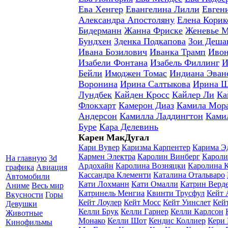
Ева Хенгер
Евангелина Лилли
Евген
Александра Апостоляну
Елена Корик
Бидерманн
Жанна Фриске
Женевье 
Бундхен
Зденка Подкапова
Зои Деша
Ивана Бозилович
Иванка Трамп
Ивон
Изабели Фонтана
Изабель Филлинг
И
Бейли
Имоджен Томас
Индиана Эван
Воронина
Ирина Салтыкова
Ирина 
Лундбек
Кайден Кросс
Кайлер Ли
Ка
Флокхарт
Камерон Диаз
Камила Мор
Андерсон
Камилла Ладдингтон
Ками
Буре
Кара Делевинь
Карен МакДугал
Кари Вувер
Каризма Карпентер
Карима Э
Кармен Электра
Каролин Винберг
Карол
На главную
3d
Ардохайн
Каролина Возняцки
Каролина 
графика
Авиация
Кассандра Клементи
Каталина Отальваро
Автомобили
Кати Лохманн
Кати Омалли
Катрин Верд
Аниме
Весь мир
Катринель Менгиа
Квинти Трусфул
Кейт 
Вкусности
Горы
Кейт Лоулер
Кейт Мосс
Кейт Уинслет
Кей
Девушки
Келли Брук
Келли Гарнер
Келли Карлсон
Животные
Монако
Келли Шот
Кендис Коллиер
Кери 
Кинофильмы