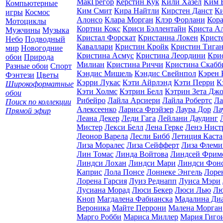
МакГрегор
Керстин Кук
Кили Хазел
Ким 
Компьютерные
Ким Смит
Кира Найтли
Кирстен Данст
Ки
игры
Космос
Алонсо
Клара Морган
Клэр Форлани
Кор
Мотоциклы
Кортни Кокс
Криси Бэллентайн
Криста А
Мужчины
Музыка
Кристал Форскат
Кристанна Локен
Крист
Небо
Подводный
Каваллари
Кристин Кройк
Кристин Тига
мир
Новогодние
Кристина Асмус
Кристина Леордини
Кри
обои
Природа
Милиан
Кристина Риччи
Кристина Скабб
Разные обои
Спорт
Кэндис Мишель
Кэндис Свейнпол
Кэрен 
Фэнтези
Цветы
Кэрри Лукас
Кэти Айрлэнд
Кэти Перри
К
Широкоформатные
Кэти Холмс
Кэтрин Белл
Кэтрин Зета Дж
обои
Рибейро
Лайла Арсиери
Лайла Робертс
Ла
Поиск по коллекции
Алексеенко
Лариса Фрэйзер
Лаура Дор
Ла
Прямой эфир
Леана Декер
Леди Гага
Лейлани Даудинг
Мистер
Лекси Белл
Лена Герке
Ленэ Нист
Леонор Варела
Лесли Бибб
Летиция Каста
Лиза Моралес
Лиза Сейфферт
Лиза Флеми
Лин Томас
Линда Войтова
Линдсей Фрим
Линдси Лохан
Линдси Мари
Линдси Фон
Каприс
Лола Понсе
Лоннеке Энгель
Лоре
Лорена Гарсия
Луиз Реднапп
Луиса Мэри
Лусиана Морад
Люси Бекер
Люси Лью
Лю
Кноп
Магдалена Фабианска
Мадалина Диа
Вероника
Майте Перрони
Малена Морган
Марго Робби
Мариса Миллер
Мария Гиго