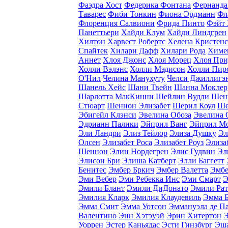
Фаэдра Хост
Федерика Фонтана
Фернанда
Таварес
Фиби Тонкин
Фиона Эрдманн
Фл
Флоренция Салвиони
Фрида Пинто
Фэйт
Панеттьери
Хайди Клум
Хайди Линдгрен
Хилтон
Харвест Робертс
Хелена Кристен
Спайтек
Хилари Дафф
Хилари Рода
Химе
Аннет
Хлоя Джонс
Хлоя Морец
Хлоя При
Холли Вэлэнс
Холли Мэдисон
Холли Пир
O'Нил
Челина Манухуту
Челси Джиллигэ
Шанель Хейс
Шани Твейн
Шанна Моклер
Шарлотта МакКинни
Шейлин Вудли
Шен
Стюарт
Шеннон Элизабет
Шерил Коул
Ше
Эбигейл Клэнси
Эвелина Обоза
Эвелина 
Эдрианн Палики
Эйприл Ванг
Эйприл М
Эли Ландри
Элиз Тейлор
Элиза Душку
Эл
Олсен
Элизабет Роса
Элизабет Роуз
Элиза
Шеннон
Элин Нордегрен
Элис Гудвин
Эл
Элисон Бри
Элиша Катберт
Элли Баггетт
Бенитес
Эмбер Бркич
Эмбер Валетта
Эмбе
Эми Вебер
Эми Ребекка Инс
Эми Смарт
Э
Эмили Блант
Эмили ДиДонато
Эмили Рат
Эмилия Кларк
Эмилия Клаудевиль
Эмма 
Эмма Смит
Эмма Уотсон
Эммануэла де Па
Валентино
Энн Хэтэуэй
Эрин Хитертон
Э
Уоррен
Эстер Каньядаc
Эсти Гинзбург
Эша