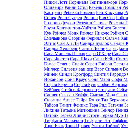
Пикси Лотт
Порннапа Тептиннакорн
Пэр
Оливейра
Райли Стил
Ракель Помплан
Ре
Картрайт
Ребекка Ромейн
Рей Кикукава
Р
Сопек
Риан Сугден
Рианна
Рия Сен
Робин
Розарио Доусон
Розелин Санчес
Роксана 
Роузи Хантингтон-Уайтли
Рэйчел Билсон
Кук
Рэйчел Монк
Рэйчел Николс
Рэйчел 
Емельянова
Сабрина Ферилли
Сальма Ха
Элтис
Сан Хи Ли
Сандра Буллок
Сандра 
Сандра Хеллберг
Санни Леоне
Сара Джин
Сара Мишель Геллар
Сара О'Харе
Сара С
Сара Фостер
Сара Шахи
Саша Кейн
Светл
Гомес
Селена Спайс
Серен Гибсон
Сесили
Миллер
Сильвия ван дер Варт
Сильвия В
Минен
Синди Кроуфорд
Синтия Гарридо
Йохансон
Соня Краус
Соня Мэри
Софи М
София Беретта
София Буш
София Вергара
Кейблер
Стейси Фергюсон
Стефани Сейм
Санчес
Сьюзан Коффи
Сьюзан Уорд
Сьюзэ
Сюзанна Алвес
Тайра Бэнкс
Тал Беркович
Тайсон
Танит Феникс
Тара Рид
Татьяна З
Лихина
Татьяна Митюшина
Тейлор Пейд
Патрик
Тереза Ливингстоун
Тереза Мур
Т
Тиффани Малхерон
Тиффани Тот
Тиффан
Тори Блэк
Тори Правер
Уитни Тойлой
Ума