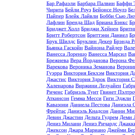
Бар Рафаэли
Барбара Палвин
Баффи 
Чирита
Бейли Роуз
Бейонсе Ноулз
Бе
Пайпер
Блейк Лайвли
Бобби Сью Лю
Лафлин
Бренда Шад
Бриана Бэнкс
Бр
Бриджет Холл
Бриджи Хейнен
Бритн
Бритт Робертсон
Бриттэни Даниел
Бр
Брук Шилдс
Бруклин Декер
Брэнда Р
Бьянка Гаскойн
Вайнона Райдер
Вале
Ванесса Лоренцо
Ванесса Марсил
Ва
Брежнева
Вера Йорданова
Верона Фе
Варекова
Вероника Земанова
Верони
Гуэрра
Виктория Бекхэм
Виктория Д
Джастис
Виктория Здрок
Виктория С
Халенарова
Виржини Ледуайен
Габр
Риченс
Габриэль Туит
Гвинет Пэлтро
Аткинсон
Гемма Месси
Гиги Эджли
Кавазони
Даниела Пестова
Даниэла 
Фрейтас
Даниэль Кнадсон
Данни Ми
Девин Джастин
Дельта Гудрем
Деми 
Дениз Милани
Дениз Ричардс
Джакки
Джексон
Джара Мариано
Джейми Бе