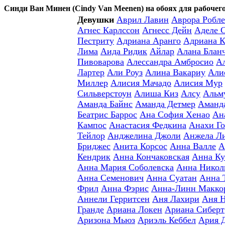
Синди Ван Минен (Cindy Van Meenen) на обоях для рабочего
Девушки
Аврил Лавин
Аврора Робле
Агнес Карлссон
Агнесс Дейн
Аделе 
Пестриту
Адриана Аранго
Адриана К
Лима
Аида Ридик
Айлар
Алана Блан
Пивоварова
Алессандра Амбросио
А
Лартер
Али Роуз
Алина Вакариу
Али
Миллер
Алисия Мачадо
Алисия Мур
Сильверстоун
Алиша Киз
Алсу
Альм
Аманда Байнс
Аманда Детмер
Аманд
Беатрис Баррос
Ана София Хенао
Ан
Кампос
Анастасия Федкина
Анахи Го
Тейлор
Анджелина Джоли
Анжела Л
Бриджес
Анита Корсос
Анна Валле
А
Кендрик
Анна Кончаковская
Анна Ку
Анна Мария Соболевска
Анна Никол
Анна Семенович
Анна Суатан
Анна 
Фрил
Анна Фэрис
Анна-Линн Макко
Аннели Герритсен
Аня Лахири
Аня 
Гранде
Ариана Локен
Ариана Сиберт
Аризона Мьюз
Ариэль Кеббел
Ария 