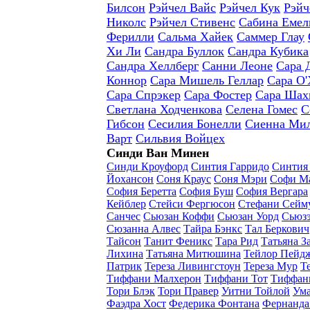
Билсон
Рэйчел Вайс
Рэйчел Кук
Рэйч
Николс
Рэйчел Стивенс
Сабина Емел
Ферилли
Сальма Хайек
Саммер Глау
Хи Ли
Сандра Буллок
Сандра Кубика
Сандра Хеллберг
Санни Леоне
Сара 
Коннор
Сара Мишель Геллар
Сара О'
Сара Спрэкер
Сара Фостер
Сара Шах
Светлана Ходченкова
Селена Гомес
С
Гибсон
Сесилия Бонелли
Сиенна Ми
Варт
Сильвия Войцех
Синди Ван Минен
Синди Кроуфорд
Синтия Гарридо
Синтия
Йохансон
Соня Краус
Соня Мэри
Софи М
София Беретта
София Буш
София Вергара
Кейблер
Стейси Фергюсон
Стефани Сейм
Санчес
Сьюзан Коффи
Сьюзан Уорд
Сьюзэ
Сюзанна Алвес
Тайра Бэнкс
Тал Беркович
Тайсон
Танит Феникс
Тара Рид
Татьяна З
Лихина
Татьяна Митюшина
Тейлор Пейд
Патрик
Тереза Ливингстоун
Тереза Мур
Т
Тиффани Малхерон
Тиффани Тот
Тиффан
Тори Блэк
Тори Правер
Уитни Тойлой
Ума
Фаэдра Хост
Федерика Фонтана
Фернанда