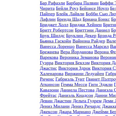
Бар Рафаэли
Барбара Палвин
Баффи 
Чирита
Бейли Роуз
Бейонсе Ноулз
Бе
Пайпер
Блейк Лайвли
Бобби Сью Лю
Лафлин
Бренда Шад
Бриана Бэнкс
Бр
Бриджет Холл
Бриджи Хейнен
Бритн
Бритт Робертсон
Бриттэни Даниел
Бр
Брук Шилдс
Бруклин Декер
Брэнда Р
Бьянка Гаскойн
Вайнона Райдер
Вале
Ванесса Лоренцо
Ванесса Марсил
Ва
Брежнева
Вера Йорданова
Верона Фе
Варекова
Вероника Земанова
Верони
Гуэрра
Виктория Бекхэм
Виктория Д
Джастис
Виктория Здрок
Виктория С
Халенарова
Виржини Ледуайен
Габр
Риченс
Габриэль Туит
Гвинет Пэлтро
Аткинсон
Гемма Месси
Гиги Эджли
Кавазони
Даниела Пестова
Даниэла 
Фрейтас
Даниэль Кнадсон
Данни Ми
Девин Джастин
Дельта Гудрем
Деми 
Дениз Милани
Дениз Ричардс
Джакки
Джексон
Джара Мариано
Джейми Бе