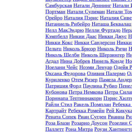
Самбурская
Натали Деннинг
Натали 
Портман
Натали Сулиман
Натали То
Орейро
Наталия Пэрис
Наталия Сиве
Натаниель Рибейро
Наташа Беквалац
Нелл МакЭндрю
Нелли Фуртадо
Нер
Кэмпбелл
Никии Даас
Никки Джус
Н
Никки Кокс
Никки Сандерсон
Никки
Пельтц
Николь Брюэр
Николь Ричи
Н
Николь Шелби
Николь Шерзингер
Ни
Агдал
Нина Добрев
Нинель Конде
Но
Ноелани Чейс
Ноэми Ленуар
Одейя 
Оксана Федорова
Оливия Палермо
О
Куриленко
Отем Ризер
Памела Андер
Патриция Форд
Паулина Рубио
Пене
Кубонова
Петра Немкова
Петра Сила
Порннапа Тептиннакорн
Пэрис Хилт
Райли Стил
Ракель Помплан
Ребекка
Картрайт
Ребекка Ромейн
Рей Кикук
Рената Сопек
Риан Сугден
Рианна
Ри
Роза Блази
Розарио Доусон
Розелин 
Паллетт
Рона Митра
Роузи Хантингт