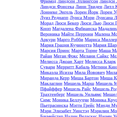
Фримод
Линдсей Эллингсон
Линдси 
Линдси Фонсека
Линн Твиден
Литл 
Лоннеке Энгель
Лорен Йорк
Лорен У
Луиз Реднапп
Луиса Мэри
Луисана 
Морад
Люси Бекер
Люси Лью
Люси 
Кноп
Магдалена Фабианска
Мадалина
Вероника
Майте Перрони
Малена Мо
Аркури
Марго Робби
Мариса Милле
Мария Грация Кучинотта
Мария Шар
Марсия Принс
Марта Торне
Маша Ма
Райан
Меган Фокс
Мелани Сайкс
Ме
Мелисса Джоан Харт
Мелисса Кларк
Сувари
Мерритт Кабаль
Метини Кин
Микаэла Исизза
Мила Йовович
Мила
Миранда Керр
Миша Бартон
Миша К
Маклаглин
Мишель Марш
Мишель М
Пфайффер
Мишель Райс
Мишель Род
Трахтенберг
Мишель Уильямс
Мишел
Симс
Моника Беллуччи
Моника Кру
Пьетрасинска
Мэгги Грейс
Мэнди М
Мэри Элизабет Уинстэд
Мэрилин Мо
Баумейстер
Надин Веласкес
Наоми У