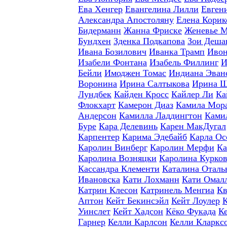
Ева Хенгер
Евангелина Лилли
Евген
Александра Апостоляну
Елена Корик
Бидерманн
Жанна Фриске
Женевье 
Бундхен
Зденка Подкапова
Зои Деша
Ивана Бозилович
Иванка Трамп
Ивон
Изабели Фонтана
Изабель Филлинг
И
Бейли
Имоджен Томас
Индиана Эван
Воронина
Ирина Салтыкова
Ирина 
Лундбек
Кайден Кросс
Кайлер Ли
Ка
Флокхарт
Камерон Диаз
Камила Мор
Андерсон
Камилла Ладдингтон
Ками
Буре
Кара Делевинь
Карен МакДугал
Карпентер
Карима Эдебайб
Карла Ос
Каролин Винберг
Каролин Мерфи
Ка
Каролина Возняцки
Каролина Курко
Кассандра Клементи
Каталина Оталь
Ивановска
Кати Лохманн
Кати Омал
Катрин Клесон
Катринель Менгиа
Кв
Аптон
Кейт Бекинсэйл
Кейт Лоулер
Уинслет
Кейт Хадсон
Кёко Фукада
К
Гарнер
Келли Карлсон
Келли Кларкс