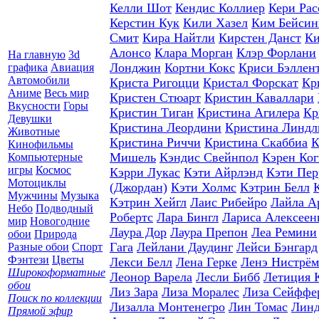
Келли Шот
Кендис Коллиер
Кери Рас
Керстин Кук
Кили Хазел
Ким Бейсин
Смит
Кира Найтли
Кирстен Данст
Ки
Алонсо
Клара Морган
Клэр Форлани
На главную
3d
Лонджин
Кортни Кокс
Криси Бэллен
графика
Авиация
Автомобили
Криста Ригоцци
Кристал Форскат
Кр
Аниме
Весь мир
Кристен Стюарт
Кристин Каваллари
Вкусности
Горы
Кристин Тиган
Кристина Агилера
Кр
Девушки
Кристина Леордини
Кристина Линдл
Животные
Кристина Риччи
Кристина Скаббиа
К
Кинофильмы
Мишель
Кэндис Свейнпол
Кэрен Ког
Компьютерные
игры
Космос
Кэрри Лукас
Кэти Айрлэнд
Кэти Пер
Мотоциклы
(Джордан)
Кэти Холмс
Кэтрин Белл
Мужчины
Музыка
Кэтрин Хейгл
Лаис Рибейро
Лайла А
Небо
Подводный
Робертс
Лара Бингл
Лариса Алексеен
мир
Новогодние
Лаура Дор
Лаура Препон
Леа Ремини
обои
Природа
Гага
Лейлани Даудинг
Лейси Бэнгард
Разные обои
Спорт
Фэнтези
Цветы
Лекси Белл
Лена Герке
Ленэ Нистрём
Широкоформатные
Леонор Варела
Лесли Бибб
Летиция 
обои
Лиз Зара
Лиза Моралес
Лиза Сейффе
Поиск по коллекции
Лизалла Монтенегро
Лин Томас
Линд
Прямой эфир