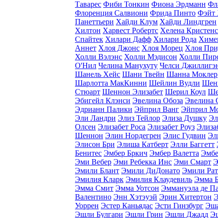
Таварес
Фиби Тонкин
Фиона Эрдманн
Фл
Флоренция Салвиони
Фрида Пинто
Фэйт
Панеттьери
Хайди Клум
Хайди Линдгрен
Хилтон
Харвест Робертс
Хелена Кристен
Спайтек
Хилари Дафф
Хилари Рода
Химе
Аннет
Хлоя Джонс
Хлоя Морец
Хлоя При
Холли Вэлэнс
Холли Мэдисон
Холли Пир
O'Нил
Челина Манухуту
Челси Джиллигэ
Шанель Хейс
Шани Твейн
Шанна Моклер
Шарлотта МакКинни
Шейлин Вудли
Шен
Стюарт
Шеннон Элизабет
Шерил Коул
Ше
Эбигейл Клэнси
Эвелина Обоза
Эвелина 
Эдрианн Палики
Эйприл Ванг
Эйприл М
Эли Ландри
Элиз Тейлор
Элиза Душку
Эл
Олсен
Элизабет Роса
Элизабет Роуз
Элиза
Шеннон
Элин Нордегрен
Элис Гудвин
Эл
Элисон Бри
Элиша Катберт
Элли Баггетт
Бенитес
Эмбер Бркич
Эмбер Валетта
Эмбе
Эми Вебер
Эми Ребекка Инс
Эми Смарт
Э
Эмили Блант
Эмили ДиДонато
Эмили Рат
Эмилия Кларк
Эмилия Клаудевиль
Эмма 
Эмма Смит
Эмма Уотсон
Эммануэла де Па
Валентино
Энн Хэтэуэй
Эрин Хитертон
Э
Уоррен
Эстер Каньядаc
Эсти Гинзбург
Эша
Эшли Булгари
Эшли Грин
Эшли Джадд
Э