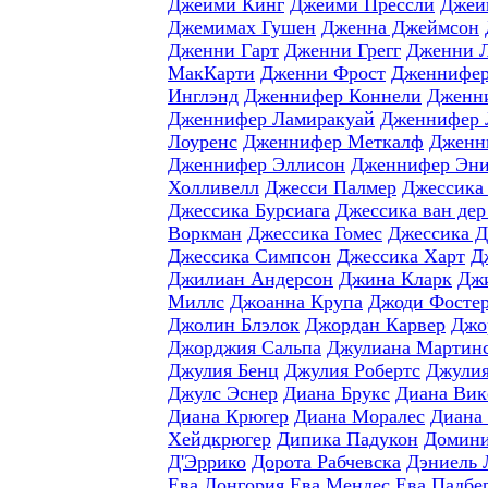
Джейми Кинг
Джейми Прессли
Джей
Джемимах Гушен
Дженна Джеймсон
Дженни Гарт
Дженни Грегг
Дженни 
МакКарти
Дженни Фрост
Дженнифер
Инглэнд
Дженнифер Коннели
Дженн
Дженнифер Ламиракуай
Дженнифер 
Лоуренс
Дженнифер Меткалф
Дженн
Дженнифер Эллисон
Дженнифер Эни
Холливелл
Джесси Палмер
Джессика
Джессика Бурсиага
Джессика ван дер
Воркман
Джессика Гомес
Джессика 
Джессика Симпсон
Джессика Харт
Д
Джилиан Андерсон
Джина Кларк
Джи
Миллс
Джоанна Крупа
Джоди Фосте
Джолин Блэлок
Джордан Карвер
Джо
Джорджия Сальпа
Джулиана Мартин
Джулия Бенц
Джулия Робертс
Джулия
Джулс Эснер
Диана Брукс
Диана Вик
Диана Крюгер
Диана Моралес
Диана
Хейдкрюгер
Дипика Падукон
Домини
Д'Эррико
Дорота Рабчевска
Дэниель 
Ева Лонгория
Ева Мендес
Ева Падбе