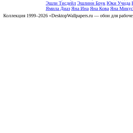
Эшли Тисдейл
Эшлинн Брук
Юки Учида
Ямила Диаз
Яна Ина
Яна Кова
Яна Микус
Коллекция 1999–2026 «DesktopWallpapers.ru — обои для рабоч