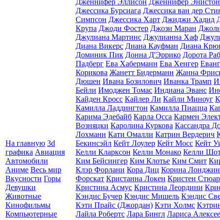
Дженнифер Эллисон
Дженнифер Энистон
Джессика Бурсиага
Джессика ван дер Сти
Симпсон
Джессика Харт
Джиджи Хадид
Крупа
Джоди Фостер
Джози Маран
Джоли
Джулиана Мартинс
Джулианна Хаф
Джул
Диана Викерс
Диана Кауфман
Диана Крю
Доминик Пик
Донна Д'Эррико
Дорота Раб
Падберг
Ева Хаберманн
Ева Хенгер
Еван
Корикова
Жанетт Бидерманн
Жанна Фрис
Дюшен
Ивана Бозилович
Иванка Трамп
И
Бейли
Имоджен Томас
Индиана Эванс
Ин
Кайден Кросс
Кайлер Ли
Кайли Миноуг
К
Камилла Ладдингтон
Камилла Пиацца
Ка
Карима Эдебайб
Карла Осса
Кармен Элек
Возняцки
Каролина Куркова
Кассандра Д
Лохманн
Кати Омалли
Катрин Вердерич
На главную
3d
Бекинсэйл
Кейт Лоулер
Кейт Мосс
Кейт У
графика
Авиация
Келли Кларксон
Келли Монако
Келли Шо
Автомобили
Ким Бейсингер
Ким Клотье
Ким Смит
Ки
Аниме
Весь мир
Клэр Форлани
Кора Диц
Корина Лонджин
Вкусности
Горы
Форскат
Кристанна Локен
Кристен Стюар
Девушки
Кристина Асмус
Кристина Леордини
Кри
Животные
Кэндис Бучер
Кэндис Мишель
Кэндис Св
Кинофильмы
Кэти Прайс (Джордан)
Кэти Холмс
Кэтри
Компьютерные
Лайла Робертс
Лара Бингл
Лариса Алексе