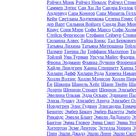
Рэйчел Монк
Рэйчел Николс
Рэйчел Стив
Саммер Элтис
Сан Хи Ли
Сандра Буллок
Андервуд
Сара Коннор
Сара Мишель Гелл
Кейн
Светлана Ходченкова
Селена Гомес
дер Варт
Сильвия Войцех
Синди Ван Ми
Краус
Соня Мэри
Софи Марсо
Софи Холм
Стейси Фергюсон
Стефани Сеймур
Стиви
Сюзанна Алвес
Тайра Бэнкс
Тал Беркович
Татьяна Лихина
Татьяна Митюшина
Тейл
Палмер
Тиерра Ли
Тиффани Малхерон
Ти
Тойлой
Ума Турман
Урсула Майес
Фаэдра
Фиона Эрдманн
Флавиа Лучини
Флоренц
Хайди Линдгрен
Ханна Спирритт
Ханна 
Хилари Дафф
Хилари Рода
Химена Навар
Холли Вэлэнс
Холли Мэдисон
Холли Пир
Ён
Шакира
Шанель Хейс
Шани Твейн
Ша
Доэрти
Шеннон Стюарт
Шеннон Элизабе
Эвелина Ользак
Эдда Оскарс
Эдрианн Па
Элиза Душку
Элизабет Арнуа
Элизабет О
Нордегрен
Элис Гудвин
Элисандра Томач
Бенитес
Эмбер Бркич
Эмбер Валетта
Эмбе
Рикардс
Эмили Блант
Эмили ДиДонато
Э
Бантон
Эмма Гловер
Эмма Смит
Эмма Уо
Хитертон
Эсме Дентерс
Эстелла Уоррен
Э
Грин
Эшли Джадд
Эшли Линн
Эшли Скот