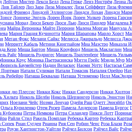
д
Лейтон Мистер
Лекси Белл
Лена Герке
Ленэ Нистрём
Леона Л
Лив Тайлер
Лиз Зара
Лиза Моралес
Лиза Сейфферт
Лиза Флеми
ндсей Фримод
Линдсей Эллингсон
Линдси Лохан
Линдси Мар
Понсе
Лоннеке Энгель
Лорен Йорк
Лорен Уолкер
Лорена Гарсия
усиана Морад
Люси Бекер
Люси Лью
Люси Пиндер
Магдалена 
неа
Майра Вероника
Майте Перрони
Малена Морган
Мануэла А
иева
Мария Грация Кучинотта
Мария Шарапова
Марло Хорст
Ма
ан
Меган Фокс
Мелани Сайкс
Мелисса Джиральдо
Мелисса Джо
ри
Мерритт Кабаль
Метини Кингпайом
Миа Маэстро
Микаэла И
да Керр
Миша Бартон
Миша Кроуфорд
Мишель Маклаглин
Миш
ль Райс
Мишель Родригес
Мишель Трахтенберг
Мишель Уилья
Моника Крус
Моника Пьетрасинска
Мэгги Грейс
Мэнди Мур
Мэ
Мюриэль Баумейстер
Надин Веласкес
Наоми Уоттс
Настасья Сам
 Портман
Натали Сулиман
Натали Томасик
Наталия Орейро
Нат
ль Рибейро
Наташа Беквалац
Наташа Устименко
Нелл МакЭндр
икки дю Плессис
Никки Кокс
Никки Сандерсон
Никки Хилтон
ь Хильтц
Николь Шелби
Николь Шерзингер
Николь Энистон
Ни
нрих
Ноелани Чейс
Ноэми Ленуар
Одейя Раш
Одетт Эннэйбл
Ок
Ольга Куриленко
Отем Ризер
Памела Андерсон
Памела Бургос
а Кубонова
Петра Немкова
Петра Силандер
Пикси Лотт
Порнна
йра
Райли Стил
Ракель Помплан
Ребекка Картер
Ребекка Картра
а Сопек
Риан Сугден
Рианна
Рия Сен
Робин Ченс
Роза Блази
Роз
тра
Роузи Хантингтон-Уайтли
Рэйчел Билсон
Рэйчел Вайс
Рэйче