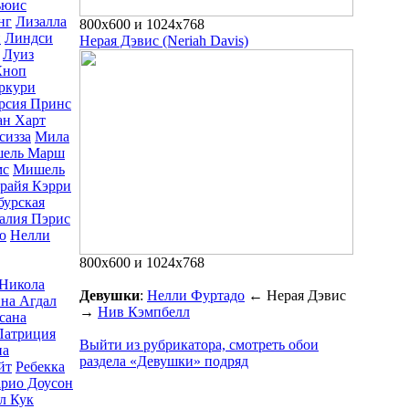
ьюис
нг
Лизалла
800x600 и 1024x768
и
Линдси
Нерая Дэвис (Neriah Davis)
Луиз
Кноп
ркури
рсия Принс
ан Харт
сизза
Мила
ель Марш
мс
Мишель
райя Кэрри
бурская
алия Пэрис
ю
Нелли
800x600 и 1024x768
Никола
Девушки
:
Нелли Фуртадо
←
Нерая Дэвис
на Агдал
→
Нив Кэмпбелл
сана
Патриция
Выйти из рубрикатора, смотреть обои
па
раздела «Девушки» подряд
йт
Ребекка
арио Доусон
л Кук