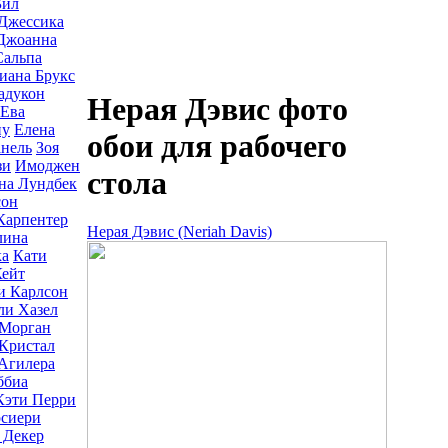
Бил
Джессика
Джоанна
альпа
иана Брукс
адукон
Нерая Дэвис фото
Ева
ну
Елена
обои для рабочего
нель
Зоя
зи
Имоджен
стола
на Лундбек
сон
Карпентер
Нерая Дэвис (Neriah Davis)
лина
ка
Кати
Кейт
и Карлсон
ли Хазел
 Морган
Кристал
Агилера
ббиа
Кэти Перри
рсиери
 Декер