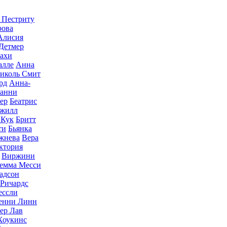
 Пестриту
рова
Алисия
Детмер
ахи
алле
Анна
иколь Смит
рд
Анна-
анни
ер
Беатрис
Джилл
 Кук
Бритт
ти
Бьянка
жнева
Вера
ктория
Виржини
емма Месси
адсон
 Ричардс
ессли
енни Линн
ер Лав
Хоукинс