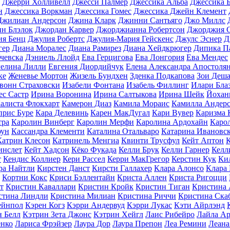
Джерри Холливелл
Джесси Палмер
Джессика Альба
Джессика 
н
Джессика Воркман
Джессика Гомес
Джессика Джейн Клемент
Джилиан Андерсон
Джина Кларк
Джинни Сантьяго
Джо Миллс
н Блэлок
Джордан Карвер
Джорджианна Робертсон
Джорджия С
ия Бенц
Джулия Робертс
Джулия-Мария Гейскенс
Джулс Эснер
Д
гер
Диана Моралес
Диана Рамирез
Диана Хейдкрюгер
Дипика П
чевска
Дэниель Ллойд
Ева Герцигова
Ева Лонгория
Ева Мендес
гелина Лилли
Евгения Диордийчук
Елена Александра Апостоля
ке
Женевье Мортон
Жизель Бундхен
Зденка Подкапова
Зои Деша
вонн Страховски
Изабели Фонтана
Изабель Филлинг
Илари Бла
ес Састр
Ирина Воронина
Ирина Салтыкова
Ирина Шейк
Йохан
алиста Флокхарт
Камерон Диаз
Камила Мораис
Камилла Андер
прис Буре
Кара Делевинь
Карен МакДугал
Кари Вувер
Каризма 
тра
Каролин Винберг
Каролин Мерфи
Каролина Ардохайн
Каро
оун
Кассандра Клементи
Каталина Отальваро
Катарина Ивановс
Катрин Клесон
Катринель Менгиа
Квинти Трусфул
Кейт Аптон
инслет
Кейт Хадсон
Кёко Фукада
Келли Брук
Келли Гарнер
Келл
т
Кендис Коллиер
Кери Рассел
Керри МакГрегор
Керстин Кук
Ки
ра Найтли
Кирстен Данст
Кирсти Галлахер
Клара Алонсо
Клара
Кортни Кокс
Криси Бэллентайн
Криста Аллен
Криста Ригоцци
т
Кристин Каваллари
Кристин Кройк
Кристин Тиган
Кристина 
стина Линдли
Кристина Милиан
Кристина Риччи
Кристина Ска
ейнпол
Кэрен Когз
Кэрри Андервуд
Кэрри Лукас
Кэти Айрлэнд
н Белл
Кэтрин Зета Джонс
Кэтрин Хейгл
Лаис Рибейро
Лайла А
енко
Лариса Фрэйзер
Лаура Дор
Лаура Препон
Леа Ремини
Леана