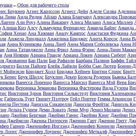
вушки
←
Обои для рабочего стола
нес Брукнер
Агнес Карлссон
Агнесс Дейн
Аделе Силва
Аделина
на Лима
Аида Ридик
Айлар
Алана Бланчард
Александра Пивова
 Лартер
Али Роуз
Алина Вакариу
Алиса Милано
Алиса Миллер
н
Алиша Киз
Алсу
Альмудена Фернандес
Аманда Байнс
Аманда 
София Хенао
Ана Хикман
Аналу Кампос
Анастасия Федкина
Ан
оли
Анжела Линдвалл
Анжелика Бриджес
Анита Корсос
Анна В
кая
Анна Курникова
Анна Лиеб
Анна Мария Соболевска
Анна Н
ан
Анна Татанджело
Анна Фрил
Анна Фэрис
Анна-Линн Макко
и
Аня Неярри
Ариана Гранде
Ариана Локен
Ариана Сиберт
Ари
ия Джованни
Бар Пали
Бар Рафаэли
Барбара Палвин
Баффи Тайл
одригез
Билли Пайпер
Блейк Лайвли
Бобби Сью Лютер
Бонни-
т Мойнэхэн
Бриджет Холл
Бриджи Хейнен
Бритни Спирс
Бритт
ук Бернс
Брук Шилдс
Бруклин Декер
Брэнда Родерик
Бьянка Бал
сникова
Ванесса Лоренцо
Ванесса Марсил
Ванесса Мэй
Вера Бре
рекова
Вероника Земанова
Вероника Фастерова
Вида Гуэрра
Ви
тис
Виктория Здрок
Виктория Сильвстедт
Виктория Халенарова
нс
Габриэль Туит
Гвинет Пэлтроу
Гейл Портер
Гемма Аткинсон
Г
ниела Пестова
Даниэла Сикарелли
Даниэла Фрейтас
Даниэль Кн
тин
Дельта Гудрем
Деми Ловато
Деми Мур
Дениз Милани
Дениз
иано
Джейми Бергман
Джейми Ганнс
Джейми Кинг
Джейми Пр
на Джеймсон
Дженна Питерсен
Дженни Гарт
Дженни Грегг
Дж
фер Гарнер
Дженнифер Инглэнд
Дженнифер Коннели
Дженниф
р Лопес
Дженнифер Лоуренс
Дженнифер Меткалф
Дженнифер 