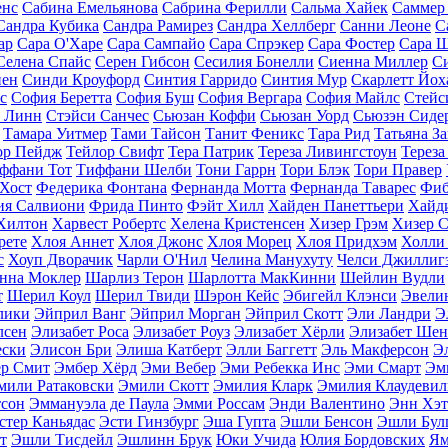
енс
Сабина Емельянова
Сабрина Ферилли
Сальма Хайек
Саммер 
Сандра Кубика
Сандра Рамирез
Сандра Хеллберг
Санни Леоне
С
ар
Сара О'Харе
Сара Сампайо
Сара Спрэкер
Сара Фостер
Сара 
Селена Спайс
Серен Гибсон
Сесилия Бонелли
Сиенна Миллер
Си
нен
Синди Кроуфорд
Синтия Гарридо
Синтия Мур
Скарлетт Йох
с
София Беретта
София Буш
София Вергара
София Майлс
Стейс
 Линн
Стэйси Санчес
Сьюзан Коффи
Сьюзан Уорд
Сьюзэн Сиде
Тамара Уитмер
Тами Тайсон
Танит Феникс
Тара Рид
Татьяна З
ор Пейдж
Тейлор Свифт
Тера Патрик
Тереза Ливингстоун
Тереза
ффани Тот
Тиффани Шелби
Тони Гаррн
Тори Блэк
Тори Правер
 Хост
Федерика Фонтана
Фернанда Мотта
Фернанда Таварес
Фиб
ия Салвиони
Фрида Пинто
Фэйт Хилл
Хайден Панеттьери
Хайд
Хилтон
Харвест Робертс
Хелена Кристенсен
Хизер Грэм
Хизер С
рете
Хлоя Аннет
Хлоя Джонс
Хлоя Морец
Хлоя Придхэм
Холли
с
Хоуп Дворачик
Чарли O'Нил
Челина Манухуту
Челси Джиллиг
нна Моклер
Шарлиз Терон
Шарлотта МакКинни
Шейлин Вудли
т
Шерил Коул
Шерил Твиди
Шэрон Кейс
Эбигейл Клэнси
Эвели
лики
Эйприл Ванг
Эйприл Морган
Эйприл Скотт
Эли Ландри
Э
лсен
Элизабет Роса
Элизабет Роуз
Элизабет Хёрли
Элизабет Ше
ески
Элисон Бри
Элиша Катберт
Элли Баггетт
Эль Макферсон
Э
р Смит
Эмбер Хёрд
Эми Вебер
Эми Ребекка Инс
Эми Смарт
Эм
мили Ратаковски
Эмили Скотт
Эмилия Кларк
Эмилия Клаудевил
тсон
Эммануэла де Паула
Эмми Россам
Энди Валентино
Энн Хэт
стер Каньядаc
Эсти Гинзбург
Эша Гупта
Эшли Бенсон
Эшли Бул
т
Эшли Тисдейл
Эшлинн Брук
Юки Учида
Юлия Бордовских
Ям