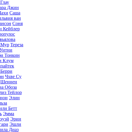
Глау
ара Джин
Шахи
Саша
львия ван
ансон
Соня
и Кейблер
ропулос
авьялова
 Мур
Тереза
Уитни
и Тонкин
и Клум
пайтек
 Берри
эн
Чхве Су
Шеннен
на Обоза
лиз Тейлор
ннон
Элин
льза
или Бетт
ь
Эмма
эуэй
Эрин
гари
Эшли
ила Диаз