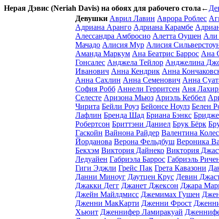
Нерая Дэвис (Neriah Davis) на обоях для рабочего стола
←
Де
Девушки
Аврил Лавин
Аврора Роблес
Аг
Адриана Аранго
Адриана Карамбе
Адриа
Алессандра Амбросио
Алетта Оушен
Али
Мачадо
Алисия Мур
Алисия Сильверстоу
Аманда Маркум
Ана Беатрис Баррос
Ана 
Гонсалес
Анджела Тейлор
Анджелина Дж
Иванович
Анна Кендрик
Анна Кончаковс
Анна Сахлин
Анна Семенович
Анна Суат
София Робб
Аннели Герритсен
Аня Лахир
Селесте
Аризона Мьюз
Ариэль Кеббел
Ар
Чирита
Бейли Роуз
Бейонсе Ноулз
Белен Р
Лафлин
Бренда Шад
Бриана Бэнкс
Бридже
Робертсон
Бриттэни Даниел
Брук Бёрк
Бр
Гаскойн
Вайнона Райдер
Валентина Коле
Йорданова
Верона Фельдбуш
Вероника Ва
Бекхэм
Виктория Дайнеко
Виктория Джас
Ледуайен
Габриэла Баррос
Габриэль Риче
Гиги Эджли
Грейс Пак
Грета Кавазони
Да
Данни Миноуг
Даутцен Крус
Девин Джас
Джакки Дегг
Джанет Джексон
Джара Мар
Джейн Майлдмисс
Джемимах Гушен
Джен
Дженни МакКарти
Дженни Фрост
Дженни
Хьюит
Дженнифер Ламиракуай
Дженнифе