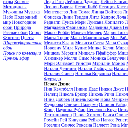
игры
Космос
Леди Гага
Лейлани Даудинг
Лейси Бэнгар
Мотоциклы
Леонор Варела
Лесли Бибб
Летиция Каста
Мужчины
Музыка
Монтенегро
Лин Томас
Линда Войтова
Ли
Небо
Подводный
Фонсека
Линн Твиден
Литл Каприс
Лола 
мир
Новогодние
Реднапп
Луиса Мэри
Луисана Лопилато
Л
обои
Природа
Магдалена Фабианска
Мадалина Диана Ге
Разные обои
Спорт
Марго Робби
Мариса Миллер
Мария Гиго
Фэнтези
Цветы
Марта Торне
Маша Малиновская
Мег Рай
Широкоформатные
Мелисса Кларк
Мелисса Сатта
Мена Сува
обои
Йовович
Мила Кунис
Минка Келли
Миран
Поиск по коллекции
Мишель Меркин
Мишель Пфайффер
Мише
Прямой эфир
Ханзикер
Молли Симс
Моника Беллуччи
Мэри Элизабет Уинстэд
Мэрилин Монро
Натали Деннинг
Натали Имбрулья
Натали
Наталия Сивец
Наталья Водянова
Натание
Фуртадо
Нерая Дэвис
Нив Кэмпбелл
Никии Даас
Никки Джус
Н
Пельтц
Николь Брюэр
Николь Ричи
Никол
Нина Добрев
Нинель Конде
Нова Мейрхе
Федорова
Оливия Палермо
Оливия Уайлд
Форд
Паулина Рубио
Пенелопа Крус
Петр
Тептиннакорн
Пэрис Хилтон
Раиса Оливе
Ромейн
Рей Кикукава
Рейко Нагасе
Ренат
Розелин Санчес
Роксана Паллетт
Рона Ми