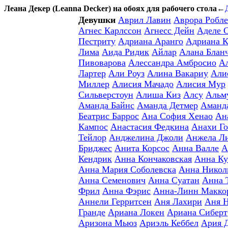
Леана Декер (Leanna Decker) на обоях для рабочего стола
←
Девушки
Аврил Лавин
Аврора Робле
Агнес Карлссон
Агнесс Дейн
Аделе 
Пестриту
Адриана Аранго
Адриана К
Лима
Аида Ридик
Айлар
Алана Блан
Пивоварова
Алессандра Амбросио
А
Лартер
Али Роуз
Алина Вакариу
Али
Миллер
Алисия Мачадо
Алисия Мур
Сильверстоун
Алиша Киз
Алсу
Альм
Аманда Байнс
Аманда Детмер
Аманд
Беатрис Баррос
Ана София Хенао
Ан
Кампос
Анастасия Федкина
Анахи Го
Тейлор
Анджелина Джоли
Анжела Л
Бриджес
Анита Корсос
Анна Валле
А
Кендрик
Анна Кончаковская
Анна Ку
Анна Мария Соболевска
Анна Никол
Анна Семенович
Анна Суатан
Анна 
Фрил
Анна Фэрис
Анна-Линн Макко
Аннели Герритсен
Аня Лахири
Аня 
Гранде
Ариана Локен
Ариана Сиберт
Аризона Мьюз
Ариэль Кеббел
Ария 