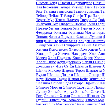
Сьюзан Уорд
Сьюзэн Сидеропулос
Сюзанн
Тал Беркович
Тамара Уитмер
Тами Тайсо
Рид
Татьяна Завьялова
Татьяна Лихина
Та
Тейлор Пейдж
Тейлор Свифт
Тера Патрик
Тереза Мур
Тереза Палмер
Тиерра Ли
Тиф
Тиффани Тот
Тиффани Шелби
Тони Гарр
Правер
Уитни Тойлой
Ума Турман
Урсула
Федерика Фонтана
Фернанда Мотта
Ферна
Тонкин
Фиона Эрдманн
Флавиа Лучини
Ф
Фрида Пинто
Фэйт Хилл
Хайден Панетть
Линдгрен
Ханна Спирритт
Ханна Хилтон
Хелена Кристенсен
Хизер Грэм
Хизер Спа
Хилари Рода
Химена Наваррете
Хлоя Анн
Морец
Хлоя Придхэм
Холли Берри
Холли
Холли Пирс
Хоуп Дворачик
Чарли O'Нил
Джиллигэн
Чхве Су Ён
Шакира
Шанель Х
Шанна Моклер
Шарлиз Терон
Шарлотта 
Вудли
Шеннен Доэрти
Шеннон Стюарт
Ш
Коул
Шерил Твиди
Шэрон Кейс
Эбигейл 
Эвелина Ользак
Эдда Оскарс
Эдрианн Па
Эйприл Морган
Эйприл Скотт
Эли Ландр
Душку
Элизабет Арнуа
Элизабет Олсен
Э
Роуз
Элизабет Хёрли
Элизабет Шеннон
Э
Гудвин
Элисандра Томачески
Элисон Бри
Баггетт
Эль Макферсон
Эльза Бенитес
Эмб