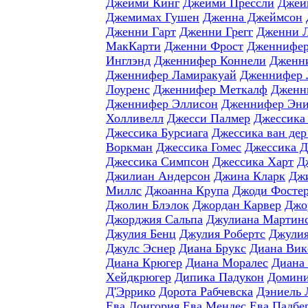
Джейми Кинг
Джейми Прессли
Джей
Джемимах Гушен
Дженна Джеймсон
Дженни Гарт
Дженни Грегг
Дженни 
МакКарти
Дженни Фрост
Дженнифер
Инглэнд
Дженнифер Коннели
Дженн
Дженнифер Ламиракуай
Дженнифер 
Лоуренс
Дженнифер Меткалф
Дженн
Дженнифер Эллисон
Дженнифер Эни
Холливелл
Джесси Палмер
Джессика
Джессика Бурсиага
Джессика ван дер
Воркман
Джессика Гомес
Джессика 
Джессика Симпсон
Джессика Харт
Д
Джилиан Андерсон
Джина Кларк
Джи
Миллс
Джоанна Крупа
Джоди Фосте
Джолин Блэлок
Джордан Карвер
Джо
Джорджия Сальпа
Джулиана Мартин
Джулия Бенц
Джулия Робертс
Джулия
Джулс Эснер
Диана Брукс
Диана Вик
Диана Крюгер
Диана Моралес
Диана
Хейдкрюгер
Дипика Падукон
Домини
Д'Эррико
Дорота Рабчевска
Дэниель 
Ева Лонгория
Ева Мендес
Ева Падбе