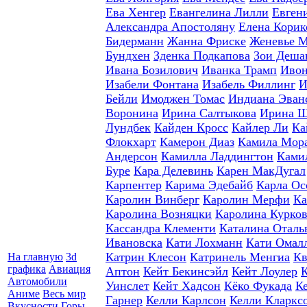
Ева Хенгер
Евангелина Лилли
Евген
Александра Апостоляну
Елена Корик
Бидерманн
Жанна Фриске
Женевье 
Бундхен
Зденка Подкапова
Зои Деша
Ивана Бозилович
Иванка Трамп
Ивон
Изабели Фонтана
Изабель Филлинг
И
Бейли
Имоджен Томас
Индиана Эван
Воронина
Ирина Салтыкова
Ирина 
Лундбек
Кайден Кросс
Кайлер Ли
Ка
Флокхарт
Камерон Диаз
Камила Мор
Андерсон
Камилла Ладдингтон
Ками
Буре
Кара Делевинь
Карен МакДугал
Карпентер
Карима Эдебайб
Карла Ос
Каролин Винберг
Каролин Мерфи
Ка
Каролина Возняцки
Каролина Курко
Кассандра Клементи
Каталина Оталь
Ивановска
Кати Лохманн
Кати Омал
Катрин Клесон
Катринель Менгиа
Кв
На главную
3d
графика
Авиация
Аптон
Кейт Бекинсэйл
Кейт Лоулер
Автомобили
Уинслет
Кейт Хадсон
Кёко Фукада
К
Аниме
Весь мир
Гарнер
Келли Карлсон
Келли Кларкс
Вкусности
Горы