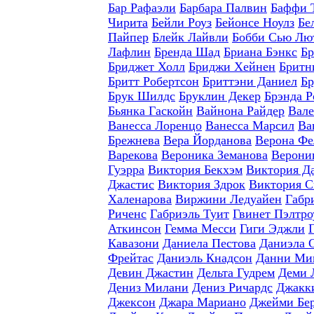
Бар Рафаэли
Барбара Палвин
Баффи 
Чирита
Бейли Роуз
Бейонсе Ноулз
Бе
Пайпер
Блейк Лайвли
Бобби Сью Лю
Лафлин
Бренда Шад
Бриана Бэнкс
Бр
Бриджет Холл
Бриджи Хейнен
Бритн
Бритт Робертсон
Бриттэни Даниел
Бр
Брук Шилдс
Бруклин Декер
Брэнда Р
Бьянка Гаскойн
Вайнона Райдер
Вале
Ванесса Лоренцо
Ванесса Марсил
Ва
Брежнева
Вера Йорданова
Верона Фе
Варекова
Вероника Земанова
Верони
Гуэрра
Виктория Бекхэм
Виктория Д
Джастис
Виктория Здрок
Виктория С
Халенарова
Виржини Ледуайен
Габр
Риченс
Габриэль Туит
Гвинет Пэлтро
Аткинсон
Гемма Месси
Гиги Эджли
Кавазони
Даниела Пестова
Даниэла 
Фрейтас
Даниэль Кнадсон
Данни Ми
Девин Джастин
Дельта Гудрем
Деми 
Дениз Милани
Дениз Ричардс
Джакки
Джексон
Джара Мариано
Джейми Бе