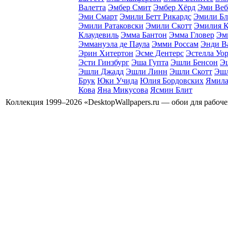
Валетта
Эмбер Смит
Эмбер Хёрд
Эми Веб
Эми Смарт
Эмили Бетт Рикардс
Эмили Бл
Эмили Ратаковски
Эмили Скотт
Эмилия К
Клаудевиль
Эмма Бантон
Эмма Гловер
Эм
Эммануэла де Паула
Эмми Россам
Энди В
Эрин Хитертон
Эсме Дентерс
Эстелла Уо
Эсти Гинзбург
Эша Гупта
Эшли Бенсон
Э
Эшли Джадд
Эшли Линн
Эшли Скотт
Эшл
Брук
Юки Учида
Юлия Бордовских
Ямила
Кова
Яна Микусова
Ясмин Блит
Коллекция 1999–2026 «DesktopWallpapers.ru — обои для рабоч