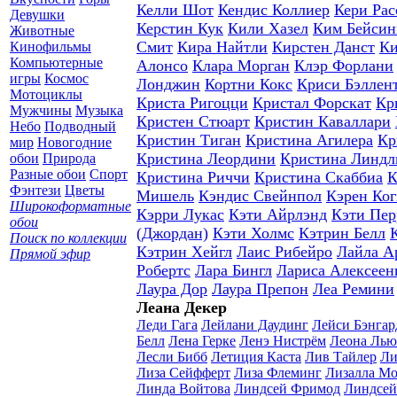
Келли Шот
Кендис Коллиер
Кери Рас
Девушки
Керстин Кук
Кили Хазел
Ким Бейсин
Животные
Смит
Кира Найтли
Кирстен Данст
Ки
Кинофильмы
Компьютерные
Алонсо
Клара Морган
Клэр Форлани
игры
Космос
Лонджин
Кортни Кокс
Криси Бэллен
Мотоциклы
Криста Ригоцци
Кристал Форскат
Кр
Мужчины
Музыка
Кристен Стюарт
Кристин Каваллари
Небо
Подводный
Кристин Тиган
Кристина Агилера
Кр
мир
Новогодние
Кристина Леордини
Кристина Линдл
обои
Природа
Разные обои
Спорт
Кристина Риччи
Кристина Скаббиа
К
Фэнтези
Цветы
Мишель
Кэндис Свейнпол
Кэрен Ког
Широкоформатные
Кэрри Лукас
Кэти Айрлэнд
Кэти Пер
обои
(Джордан)
Кэти Холмс
Кэтрин Белл
Поиск по коллекции
Кэтрин Хейгл
Лаис Рибейро
Лайла А
Прямой эфир
Робертс
Лара Бингл
Лариса Алексеен
Лаура Дор
Лаура Препон
Леа Ремини
Леана Декер
Леди Гага
Лейлани Даудинг
Лейси Бэнгар
Белл
Лена Герке
Ленэ Нистрём
Леона Лью
Лесли Бибб
Летиция Каста
Лив Тайлер
Ли
Лиза Сейфферт
Лиза Флеминг
Лизалла Мо
Линда Войтова
Линдсей Фримод
Линдсей