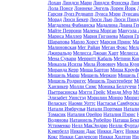
Лохан
Линдси Мари
Линдси Фонсека
Лин
Лола Понсе
Лоннеке Энгель
Лорен Йорк
Гарсия
Луиз Реднапп
Луиса Мэри
Луисан
Морад
Люси Бекер
Люси Лью
Люси Пинд
Магдалена Фабианска
Мадалина Диана Ге
Майте Перрони
Малена Морган
Мануэла 
Мариса Миллер
Мария Гигоиева
Мария Гр
Шарапова
Марло Хорст
Марсия Принс
Ма
Малиновская
Мег Райан
Меган Фокс
Мел
Джиральдо
Мелисса Джоан Харт
Мелисса
Мена Сувари
Мерритт Кабаль
Метини Ки
Микаэла Исизза
Мила Йовович
Мила Кун
Миранда Керр
Миша Бартон
Миша Кроуф
Мишель Марш
Мишель Меркин
Мишель 
Мишель Родригес
Мишель Трахтенберг
М
Ханзикер
Молли Симс
Моника Беллуччи
Пьетрасинска
Мэгги Грейс
Мэнди Мур
Мэ
Элизабет Уинстэд
Мэрилин Монро
Мюриэ
Веласкес
Наоми Уоттс
Настасья Самбурск
Натали Имбрулья
Натали Портман
Натали
Томасик
Наталия Орейро
Наталия Пэрис
Водянова
Натаниель Рибейро
Наташа Бек
Устименко
Нелл МакЭндрю
Нелли Фурта
Кэмпбелл
Никии Даас
Никки Джус
Никки
Кокс
Никки Сандерсон
Никки Хилтон
Ни