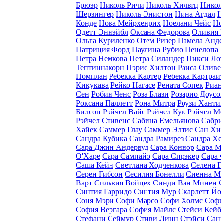
Брюэр
Николь Ричи
Николь Хильтц
Нико
Шерзингер
Николь Энистон
Нина Агдал
Конде
Нова Мейрхенрих
Ноелани Чейс
Но
Одетт Эннэйбл
Оксана Федорова
Оливия 
Ольга Куриленко
Отем Ризер
Памела Анд
Патриция Форд
Паулина Рубио
Пенелопа 
Петра Немкова
Петра Силандер
Пикси Ло
Тептиннакорн
Пэрис Хилтон
Раиса Оливе
Помплан
Ребекка Картер
Ребекка Картрай
Кикукава
Рейко Нагасе
Рената Сопек
Риан
Сен
Робин Ченс
Роза Блази
Розарио Доусо
Роксана Паллетт
Рона Митра
Роузи Ханти
Билсон
Рэйчел Вайс
Рэйчел Кук
Рэйчел М
Рэйчел Стивенс
Сабина Емельянова
Сабр
Хайек
Саммер Глау
Саммер Элтис
Сан Хи
Сандра Кубика
Сандра Рамирез
Сандра Хе
Сара Джин Андервуд
Сара Коннор
Сара М
О'Харе
Сара Сампайо
Сара Спрэкер
Сара 
Саша Кейн
Светлана Ходченкова
Селена 
Серен Гибсон
Сесилия Бонелли
Сиенна М
Варт
Сильвия Войцех
Синди Ван Минен
Синтия Гарридо
Синтия Мур
Скарлетт Й
Соня Мэри
Софи Марсо
Софи Холмс
Софи
София Вергара
София Майлс
Стейси Кейб
Стефани Сеймур
Стиви Линн
Стэйси Сан