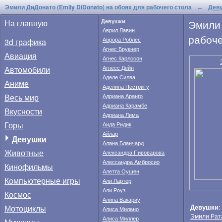
Эмили ДиДонато (Emily DiDonato) на обоях для рабочего стола
Дев
←
Эмили
На главную
Девушки
Аврил Лавин
рабоче
Аврора Роблес
3d графика
Агнес Брукнер
Авиация
Агнес Карлссон
Автомобили
Агнесс Дейн
Аделе Силва
Аниме
Аделина Пестриту
Весь мир
Адриана Аранго
Адриана Карамбе
Вкусности
Адриана Лима
Горы
Аида Ридик
Айлар
Девушки
Алана Бланчард
Животные
Александра Пивоварова
Алессандра Амбросио
Кинофильмы
Алетта Оушен
Компьютерные игры
Али Лартер
Али Роуз
Космос
Алина Вакариу
Девушки
Мотоциклы
Алиса Милано
Эмили Рат
Алиса Миллер