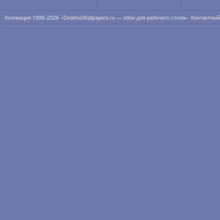
Анна Кончаковская
Анна Курникова
Коллекция 1999–2026 «DesktopWallpapers.ru — обои для рабочего стола». Контактны
Анна Лиеб
Анна Мария Соболевска
Анна Николь Смит
Анна Сахлин
Анна Семенович
Анна Суатан
Анна Татанджело
Анна Фрил
Анна Фэрис
Анна-Линн Маккорд
Анна-София Робб
Аннели Герритсен
Аня Лахири
Аня Неярри
Ариана Гранде
Ариана Локен
Ариана Сиберт
Арианни Селесте
Аризона Мьюз
Ариэль Кеббел
Ария Джованни
Бар Пали