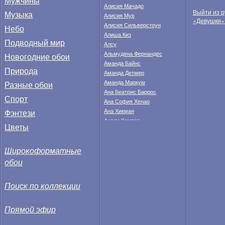
Мужчины
Алисия Мачадо
Выйти из р
Музыка
Алисия Мур
«Девушки»
Алисия Сильверстоун
Небо
Алиша Киз
Подводный мир
Алсу
Альмудена Фернандес
Новогодние обои
Аманда Байнс
Природа
Аманда Детмер
Аманда Маркум
Разные обои
Ана Беатрис Баррос
Спорт
Ана София Хенао
Фэнтези
Ана Хикман
Аналу Кампос
Цветы
Анастасия Федкина
Анахи Гонсалес
Широкоформатные
Анджела Тейлор
Анджелина Джоли
обои
Анжела Линдвалл
Анжелика Бриджес
Поиск по коллекции
Анита Корсос
Анна Валле
Анна Иванович
Прямой эфир
Анна Кендрик