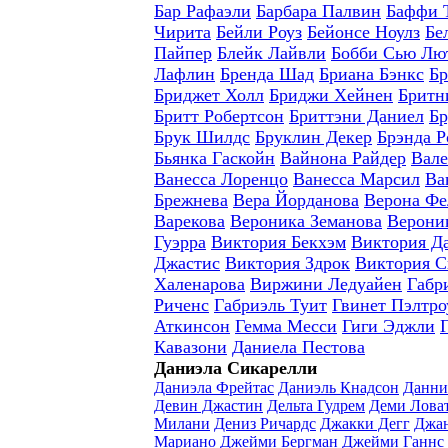
Бар Рафаэли
Барбара Палвин
Баффи 
Чирита
Бейли Роуз
Бейонсе Ноулз
Бе
Пайпер
Блейк Лайвли
Бобби Сью Лю
Лафлин
Бренда Шад
Бриана Бэнкс
Бр
Бриджет Холл
Бриджи Хейнен
Бритн
Бритт Робертсон
Бриттэни Даниел
Бр
Брук Шилдс
Бруклин Декер
Брэнда Р
Бьянка Гаскойн
Вайнона Райдер
Вале
Ванесса Лоренцо
Ванесса Марсил
Ва
Брежнева
Вера Йорданова
Верона Фе
Варекова
Вероника Земанова
Верони
Гуэрра
Виктория Бекхэм
Виктория Д
Джастис
Виктория Здрок
Виктория С
Халенарова
Виржини Ледуайен
Габр
Риченс
Габриэль Туит
Гвинет Пэлтро
Аткинсон
Гемма Месси
Гиги Эджли
Кавазони
Даниела Пестова
Даниэла Сикарелли
Даниэла Фрейтас
Даниэль Кнадсон
Данни
Девин Джастин
Дельта Гудрем
Деми Лова
Милани
Дениз Ричардс
Джакки Дегг
Джан
Мариано
Джейми Бергман
Джейми Ганнс