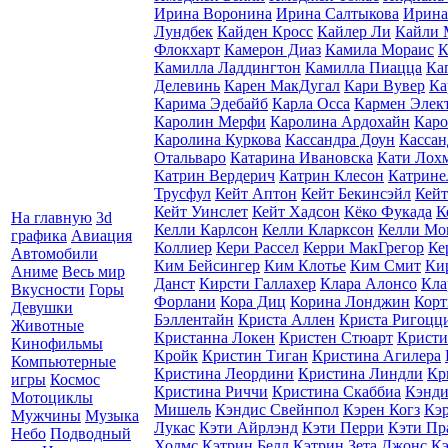
Ирина Воронина
Ирина Салтыкова
Ирина
Лундбек
Кайден Кросс
Кайлер Ли
Кайли 
Флокхарт
Камерон Диаз
Камила Мораис
К
Камилла Ладдингтон
Камилла Пиацца
Ка
Делевинь
Карен МакДугал
Кари Вувер
Ка
Карима Эдебайб
Карла Осса
Кармен Элек
Каролин Мерфи
Каролина Ардохайн
Каро
Каролина Куркова
Кассандра Доун
Кассан
Отальваро
Катарина Ивановска
Кати Лох
Катрин Вердерич
Катрин Клесон
Катрине
Трусфул
Кейт Аптон
Кейт Бекинсэйл
Кейт
Кейт Уинслет
Кейт Хадсон
Кёко Фукада
К
На главную
3d
Келли Карлсон
Келли Кларксон
Келли Мо
графика
Авиация
Коллиер
Кери Рассел
Керри МакГрегор
Ке
Автомобили
Ким Бейсингер
Ким Клотье
Ким Смит
Ки
Аниме
Весь мир
Данст
Кирсти Галлахер
Клара Алонсо
Кла
Вкусности
Горы
Форлани
Кора Диц
Корина Лонджин
Корт
Девушки
Бэллентайн
Криста Аллен
Криста Ригоцц
Животные
Кристанна Локен
Кристен Стюарт
Кристи
Кинофильмы
Кройк
Кристин Тиган
Кристина Агилера
Компьютерные
Кристина Леордини
Кристина Линдли
Кр
игры
Космос
Кристина Риччи
Кристина Скаббиа
Кэнди
Мотоциклы
Мишель
Кэндис Свейнпол
Кэрен Когз
Кэ
Мужчины
Музыка
Лукас
Кэти Айрлэнд
Кэти Перри
Кэти Пр
Небо
Подводный
Холмс
Кэтрин Белл
Кэтрин Зета Джонс
Кэ