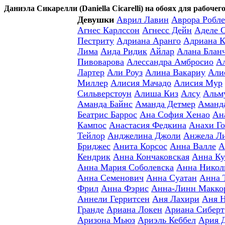
Даниэла Сикарелли (Daniella Cicarelli) на обоях для рабочег
Девушки
Аврил Лавин
Аврора Робле
Агнес Карлссон
Агнесс Дейн
Аделе 
Пестриту
Адриана Аранго
Адриана К
Лима
Аида Ридик
Айлар
Алана Блан
Пивоварова
Алессандра Амбросио
А
Лартер
Али Роуз
Алина Вакариу
Али
Миллер
Алисия Мачадо
Алисия Мур
Сильверстоун
Алиша Киз
Алсу
Альм
Аманда Байнс
Аманда Детмер
Аманд
Беатрис Баррос
Ана София Хенао
Ан
Кампос
Анастасия Федкина
Анахи Го
Тейлор
Анджелина Джоли
Анжела Л
Бриджес
Анита Корсос
Анна Валле
А
Кендрик
Анна Кончаковская
Анна Ку
Анна Мария Соболевска
Анна Никол
Анна Семенович
Анна Суатан
Анна 
Фрил
Анна Фэрис
Анна-Линн Макко
Аннели Герритсен
Аня Лахири
Аня 
Гранде
Ариана Локен
Ариана Сиберт
Аризона Мьюз
Ариэль Кеббел
Ария 