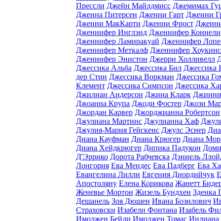
Прессли
Джейн Майлдмисс
Джемимах Гу
Дженна Питерсен
Дженни Гарт
Дженни Г
Дженни МакКарти
Дженни Фрост
Дженни
Дженнифер Инглэнд
Дженнифер Коннели
Дженнифер Ламиракуай
Дженнифер Лопе
Дженнифер Меткалф
Дженнифер Хоукинс
Дженнифер Энистон
Джерри Холливелл
Джессика Альба
Джессика Бил
Джессика 
дер Стин
Джессика Воркман
Джессика Го
Клемент
Джессика Симпсон
Джессика Ха
Джилиан Андерсон
Джина Кларк
Джинни
Джоанна Крупа
Джоди Фостер
Джози Ма
Джордан Карвер
Джорджианна Робертсон
Джулиана Мартинс
Джулианна Хаф
Джул
Джулия-Мария Гейскенс
Джулс Эснер
Диа
Диана Кауфман
Диана Крюгер
Диана Мор
Диана Хейдкрюгер
Дипика Падукон
Доми
Д'Эррико
Дорота Рабчевска
Дэниель Ллой
Лонгория
Ева Мендес
Ева Падберг
Ева Х
Евангелина Лилли
Евгения Диордийчук
Е
Апостоляну
Елена Корикова
Жанетт Биде
Женевье Мортон
Жизель Бундхен
Зденка 
Дешанель
Зоя Дюшен
Ивана Бозилович
И
Страховски
Изабели Фонтана
Изабель Фи
Имоджен Бейли
Имоджен Томас
Индиана