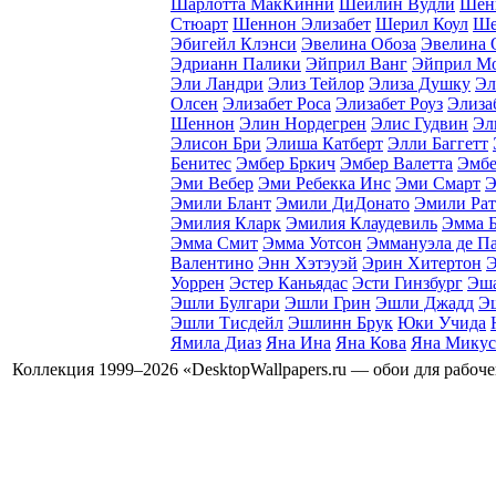
Шарлотта МакКинни
Шейлин Вудли
Шен
Стюарт
Шеннон Элизабет
Шерил Коул
Ше
Эбигейл Клэнси
Эвелина Обоза
Эвелина 
Эдрианн Палики
Эйприл Ванг
Эйприл М
Эли Ландри
Элиз Тейлор
Элиза Душку
Эл
Олсен
Элизабет Роса
Элизабет Роуз
Элиза
Шеннон
Элин Нордегрен
Элис Гудвин
Эл
Элисон Бри
Элиша Катберт
Элли Баггетт
Бенитес
Эмбер Бркич
Эмбер Валетта
Эмбе
Эми Вебер
Эми Ребекка Инс
Эми Смарт
Э
Эмили Блант
Эмили ДиДонато
Эмили Рат
Эмилия Кларк
Эмилия Клаудевиль
Эмма 
Эмма Смит
Эмма Уотсон
Эммануэла де Па
Валентино
Энн Хэтэуэй
Эрин Хитертон
Э
Уоррен
Эстер Каньядаc
Эсти Гинзбург
Эша
Эшли Булгари
Эшли Грин
Эшли Джадд
Э
Эшли Тисдейл
Эшлинн Брук
Юки Учида
Ямила Диаз
Яна Ина
Яна Кова
Яна Микус
Коллекция 1999–2026 «DesktopWallpapers.ru — обои для рабоч