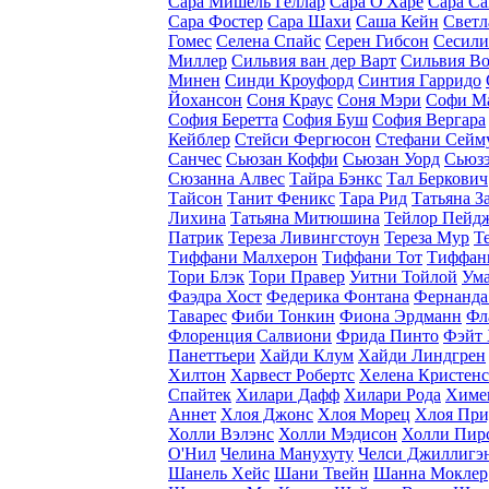
Сара Мишель Геллар
Сара О'Харе
Сара С
Сара Фостер
Сара Шахи
Саша Кейн
Светл
Гомес
Селена Спайс
Серен Гибсон
Сесили
Миллер
Сильвия ван дер Варт
Сильвия В
Минен
Синди Кроуфорд
Синтия Гарридо
Йохансон
Соня Краус
Соня Мэри
Софи М
София Беретта
София Буш
София Вергара
Кейблер
Стейси Фергюсон
Стефани Сейм
Санчес
Сьюзан Коффи
Сьюзан Уорд
Сьюзэ
Сюзанна Алвес
Тайра Бэнкс
Тал Беркович
Тайсон
Танит Феникс
Тара Рид
Татьяна З
Лихина
Татьяна Митюшина
Тейлор Пейд
Патрик
Тереза Ливингстоун
Тереза Мур
Т
Тиффани Малхерон
Тиффани Тот
Тиффан
Тори Блэк
Тори Правер
Уитни Тойлой
Ума
Фаэдра Хост
Федерика Фонтана
Фернанда
Таварес
Фиби Тонкин
Фиона Эрдманн
Фл
Флоренция Салвиони
Фрида Пинто
Фэйт
Панеттьери
Хайди Клум
Хайди Линдгрен
Хилтон
Харвест Робертс
Хелена Кристен
Спайтек
Хилари Дафф
Хилари Рода
Химе
Аннет
Хлоя Джонс
Хлоя Морец
Хлоя При
Холли Вэлэнс
Холли Мэдисон
Холли Пир
O'Нил
Челина Манухуту
Челси Джиллигэ
Шанель Хейс
Шани Твейн
Шанна Моклер