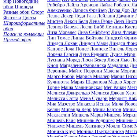
мир
Новогодние
Рибейро
Лайла Арсиери
Лайла Робертс
Ла
обои
Природа
Алексеенко
Лариса Фрэйзер
Лаура Дор
Ла
Разные обои
Спорт
Леана Декер
Леди Гага
Лейлани Даудинг
Фэнтези
Цветы
Мистер
Лекси Белл
Лена Герке
Ленэ Нист
Широкоформатные
Леонор Варела
Лесли Бибб
Летиция Каста
обои
Лиза Моралес
Лиза Сейфферт
Лиза Флеми
Поиск по коллекции
Лин Томас
Линда Войтова
Линдсей Фрим
Прямой эфир
Линдси Лохан
Линдси Мари
Линдси Фон
Каприс
Лола Понсе
Лоннеке Энгель
Лоре
Лорена Гарсия
Луиз Реднапп
Луиса Мэри
Лусиана Морад
Люси Бекер
Люси Лью
Лю
Кноп
Магдалена Фабианска
Мадалина Диа
Вероника
Майте Перрони
Малена Морган
Марго Робби
Мариса Миллер
Мария Гиго
Кучинотта
Мария Шарапова
Марло Хорст
Торне
Маша Малиновская
Мег Райан
Мег
Мелисса Джиральдо
Мелисса Джоан Харт
Мелисса Сатта
Мена Сувари
Мерритт Каб
Миа Маэстро
Микаэла Исизза
Мила Йово
Келли
Миранда Керр
Миша Бартон
Миша 
Маклаглин
Мишель Марш
Мишель Мерки
Мишель Райс
Мишель Родригес
Мишель Т
Уильямс
Мишель Ханзикер
Молли Симс
М
Моника Крус
Моника Пьетрасинска
Мэгг
Мэрайя Кэрри
Мэри Элизабет Уинстэд
Мэ