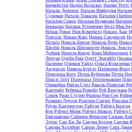
Баумейстер
Надин Веласкес
Наоми Уоттс
Натали Деннинг
Натали Имбрулья
Натали
Сулиман
Натали Томасик
Наталия Орейро
Наталия Сивец
Наталья Водянова
Натание
Беквалац
Наташа Устименко
Нелл МакЭн
Нерая Дэвис
Нив Кэмпбелл
Никии Даас
Н
Плессис
Никки Кокс
Никки Сандерсон
Ни
Пельтц
Николь Брюэр
Николь Ричи
Никол
Шелби
Николь Шерзингер
Николь Энист
Добрев
Нинель Конде
Нова Мейрхенрих
Ленуар
Одейя Раш
Одетт Эннэйбл
Оксана
Палермо
Оливия Уайлд
Ольга Куриленко
Андерсон
Памела Бургос
Патриция Форд
Пенелопа Крус
Петра Кубонова
Петра Не
Пикси Лотт
Порннапа Тептиннакорн
Пэр
Оливейра
Райли Стил
Ракель Помплан
Ре
Картрайт
Ребекка Ромейн
Рей Кикукава
Р
Сопек
Риан Сугден
Рианна
Рия Сен
Робин
Розарио Доусон
Розелин Санчес
Роксана 
Роузи Хантингтон-Уайтли
Рэйчел Билсон
Кук
Рэйчел Монк
Рэйчел Николс
Рэйчел 
Емельянова
Сабрина Ферилли
Сальма Ха
Элтис
Сан Хи Ли
Сандра Буллок
Сандра 
Сандра Хеллберг
Санни Леоне
Сара Джин