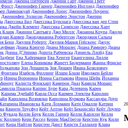
еймсон
Дженна Питерсен
Дженни Гарт
Дженни Грегг
 Фрост
Дженнифер Гарнер
Дженнифер Инглэнд
Дженнифер
ер Ламиракуай
Дженнифер Лопес
Дженнифер Лоуренс
Дженнифер Эллисон
Дженнифер Энистон
Джерри
ба
Джессика Бил
Джессика Бурсиага
Джессика ван дер Стин
ика Джейн Клемент
Джессика Симпсон
Джессика Харт
 Кларк
Джинни Сантьяго
Джо Миллс
Джоанна Крупа
Джоди
рдан Карвер
Джорджианна Робертсон
Джорджия Сальпа
ия Бенц
Джулия Робертс
Джулия-Мария Гейскенс
Джулс
Кауфман
Диана Крюгер
Диана Моралес
Диана Рамирез
Диана
ик
Донна Д'Эррико
Дорота Рабчевска
Дэниель Ллойд
Ева
Падберг
Ева Хаберманн
Ева Хенгер
Евангелина Лилли
постоляну
Елена Корикова
Жанетт Бидерманн
Жанна Фриске
Подкапова
Зои Дешанель
Зоя Дюшен
Ивана Бозилович
 Фонтана
Изабель Филлинг
Илари Блази
Имоджен Бейли
тр
Ирина Воронина
Ирина Салтыкова
Ирина Шейк
Йоханна
Миноуг
Калиста Флокхарт
Камерон Диаз
Камила Мораис
Камилла Пиацца
Каприс Буре
Кара Делевинь
Карен
Карима Эдебайб
Карла Осса
Кармен Электра
Каролин
хайн
Каролина Возняцки
Каролина Куркова
Кассандра Доун
Катарина Ивановска
Кати Лохманн
Кати Омалли
Катрин
2
иа
Квинти Трусфул
Кейт Аптон
Кейт Бекинсэйл
Кейт Лоулер
о Фукада
Келли Брук
Келли Гарнер
Келли Карлсон
Келли
с Коллиер
Кери Рассел
Керри МакГрегор
Керстин Кук
Кили
ит
Кира Найтли
Кирстен Данст
Кирсти Галлахер
Клара