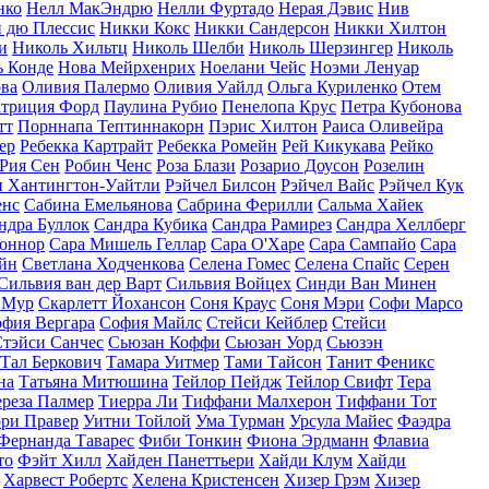
нко
Нелл МакЭндрю
Нелли Фуртадо
Нерая Дэвис
Нив
 дю Плессис
Никки Кокс
Никки Сандерсон
Никки Хилтон
и
Николь Хильтц
Николь Шелби
Николь Шерзингер
Николь
 Конде
Нова Мейрхенрих
Ноелани Чейс
Ноэми Ленуар
ва
Оливия Палермо
Оливия Уайлд
Ольга Куриленко
Отем
триция Форд
Паулина Рубио
Пенелопа Крус
Петра Кубонова
тт
Порннапа Тептиннакорн
Пэрис Хилтон
Раиса Оливейра
ер
Ребекка Картрайт
Ребекка Ромейн
Рей Кикукава
Рейко
Рия Сен
Робин Ченс
Роза Блази
Розарио Доусон
Розелин
и Хантингтон-Уайтли
Рэйчел Билсон
Рэйчел Вайс
Рэйчел Кук
енс
Сабина Емельянова
Сабрина Ферилли
Сальма Хайек
ндра Буллок
Сандра Кубика
Сандра Рамирез
Сандра Хеллберг
Коннор
Сара Мишель Геллар
Сара О'Харе
Сара Сампайо
Сара
йн
Светлана Ходченкова
Селена Гомес
Селена Спайс
Серен
Сильвия ван дер Варт
Сильвия Войцех
Синди Ван Минен
 Мур
Скарлетт Йохансон
Соня Краус
Соня Мэри
Софи Марсо
фия Вергара
София Майлс
Стейси Кейблер
Стейси
тэйси Санчес
Сьюзан Коффи
Сьюзан Уорд
Сьюзэн
Тал Беркович
Тамара Уитмер
Тами Тайсон
Танит Феникс
на
Татьяна Митюшина
Тейлор Пейдж
Тейлор Свифт
Тера
ереза Палмер
Тиерра Ли
Тиффани Малхерон
Тиффани Тот
ри Правер
Уитни Тойлой
Ума Турман
Урсула Майес
Фаэдра
Фернанда Таварес
Фиби Тонкин
Фиона Эрдманн
Флавиа
то
Фэйт Хилл
Хайден Панеттьери
Хайди Клум
Хайди
Харвест Робертс
Хелена Кристенсен
Хизер Грэм
Хизер