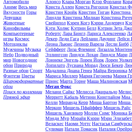
Автомобили
Алонсо
Клара Морган
Клэр Форлани
Кор
Аниме
Весь мир
Криста Аллен
Криста Ригоцци
Кристал Ф
Вкусности
Горы
Кристин Кройк
Кристин Тиган
Кристина
Девушки
Линдли
Кристина Милиан
Кристина Рич
Животные
Свейнпол
Кэрен Когз
Кэрри Андервуд
Кэ
Кинофильмы
Кэти Холмс
Кэтрин Белл
Кэтрин Зета Дж
Компьютерные
Робертс
Лара Бингл
Лариса Алексеенко
Ла
игры
Космос
Декер
Леди Гага
Лейлани Даудинг
Лейси 
Мотоциклы
Леона Льюис
Леонор Варела
Лесли Бибб
Мужчины
Музыка
Сейфферт
Лиза Флеминг
Лизалла Монтен
Небо
Подводный
Эллингсон
Линдси Лохан
Линдси Мари
Л
мир
Новогодние
Лоннеке Энгель
Лорен Йорк
Лорен Уолке
обои
Природа
Лопилато
Лусиана Морад
Люси Бекер
Лю
Разные обои
Спорт
Мадалина Диана Генеа
Майра Вероника
М
Фэнтези
Цветы
Мариса Миллер
Мария Гигоиева
Мария Гр
Широкоформатные
Принс
Марта Торне
Маша Малиновская
М
обои
Меган Фокс
Поиск по коллекции
Мелани Сайкс
Мелисса Джиральдо
Мелис
Прямой эфир
Мерритт Кабаль
Метини Кингпайом
Миа 
Келли
Миранда Керр
Миша Бартон
Миша 
Меркин
Мишель Пфайффер
Мишель Райс
Мишель Ханзикер
Молли Симс
Моника Б
Мэнди Мур
Мэрайя Кэрри
Мэри Элизабет
Веласкес
Наоми Уоттс
Настасья Самбурск
Сулиман
Натали Томасик
Наталия Орейро