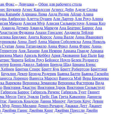
ан Фокс
←
Девушки
←
Обои для рабочего стола
нес Брукнер
Агнес Карлссон
Агнесс Дейн
Аделе Силва
на Карамбе
Адриана Лима
Аида Ридик
Айлар
Алана
ндра Амбросио
Алетта Оушен
Али Лартер
Али Роуз
Алина
исия Мачадо
Алисия Мур
Алисия Сильверстоун
Алиша Киз
с
Аманда Детмер
Аманда Маркум
Ана Беатрис Баррос
Ана
Анастасия Федкина
Анахи Гонсалес
Анджела Тейлор
елика Бриджес
Анита Корсос
Анна Валле
Анна Иванович
урникова
Анна Лиеб
Анна Мария Соболевска
Анна Николь
 Суатан
Анна Татанджело
Анна Фрил
Анна Фэрис
Анна-
Герритсен
Аня Лахири
Аня Неярри
Ариана Гранде
Ариана
ризона Мьюз
Ариэль Кеббел
Ария Джованни
Бар Пали
Бар
атрис Чирита
Бейли Роуз
Бейонсе Ноулз
Белен Родригез
Лютер
Бонни-Джилл Лафлин
Бренда Шад
Бриана Бэнкс
 Хейнен
Бритни Спирс
Бритт Кук
Бритт Робертсон
Бриттэни
Бруклин Декер
Брэнда Родерик
Бьянка Балти
Бьянка Гаскойн
анесса Лоренцо
Ванесса Марсил
Ванесса Мэй
Вера Брежнева
ка Варекова
Вероника Земанова
Вероника Фастерова
Вида
ко
Виктория Джастис
Виктория Здрок
Виктория Сильвстедт
Габриэла Баррос
Габриэль Риченс
Габриэль Туит
Гвинет
ма Месси
Гиги Эджли
Грейс Пак
Грета Кавазони
Даниела
йтас
Даниэль Кнадсон
Данни Миноуг
Даутцен Крус
Девин
и Мур
Дениз Милани
Дениз Ричардс
Джакки Дегг
Джанет
н
Джейми Ганнс
Джейми Кинг
Джейми Прессли
Джейн