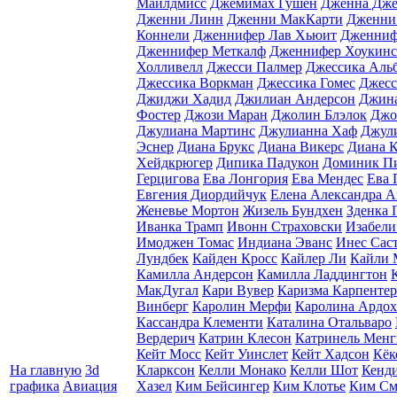
Майлдмисс
Джемимах Гушен
Дженна Дж
Дженни Линн
Дженни МакКарти
Дженни
Коннели
Дженнифер Лав Хьюит
Дженниф
Дженнифер Меткалф
Дженнифер Хоукинс
Холливелл
Джесси Палмер
Джессика Аль
Джессика Воркман
Джессика Гомес
Джесс
Джиджи Хадид
Джилиан Андерсон
Джина
Фостер
Джози Маран
Джолин Блэлок
Джо
Джулиана Мартинс
Джулианна Хаф
Джул
Эснер
Диана Брукс
Диана Викерс
Диана 
Хейдкрюгер
Дипика Падукон
Доминик П
Герцигова
Ева Лонгория
Ева Мендес
Ева 
Евгения Диордийчук
Елена Александра А
Женевье Мортон
Жизель Бундхен
Зденка 
Иванка Трамп
Ивонн Страховски
Изабели
Имоджен Томас
Индиана Эванс
Инес Сас
Лундбек
Кайден Кросс
Кайлер Ли
Кайли 
Камилла Андерсон
Камилла Ладдингтон
МакДугал
Кари Вувер
Каризма Карпентер
Винберг
Каролин Мерфи
Каролина Ардо
Кассандра Клементи
Каталина Отальваро
Вердерич
Катрин Клесон
Катринель Менг
Кейт Мосс
Кейт Уинслет
Кейт Хадсон
Кёк
На главную
3d
Кларксон
Келли Монако
Келли Шот
Кенди
графика
Авиация
Хазел
Ким Бейсингер
Ким Клотье
Ким См