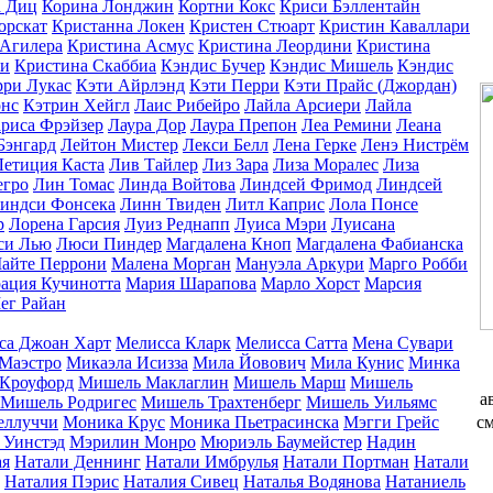
а Диц
Корина Лонджин
Кортни Кокс
Криси Бэллентайн
орскат
Кристанна Локен
Кристен Стюарт
Кристин Каваллари
 Агилера
Кристина Асмус
Кристина Леордини
Кристина
чи
Кристина Скаббиа
Кэндис Бучер
Кэндис Мишель
Кэндис
рри Лукас
Кэти Айрлэнд
Кэти Перри
Кэти Прайс (Джордан)
онс
Кэтрин Хейгл
Лаис Рибейро
Лайла Арсиери
Лайла
риса Фрэйзер
Лаура Дор
Лаура Препон
Леа Ремини
Леана
Бэнгард
Лейтон Мистер
Лекси Белл
Лена Герке
Ленэ Нистрём
Летиция Каста
Лив Тайлер
Лиз Зара
Лиза Моралес
Лиза
егро
Лин Томас
Линда Войтова
Линдсей Фримод
Линдсей
индси Фонсека
Линн Твиден
Литл Каприс
Лола Понсе
р
Лорена Гарсия
Луиз Реднапп
Луиса Мэри
Луисана
си Лью
Люси Пиндер
Магдалена Кноп
Магдалена Фабианска
айте Перрони
Малена Морган
Мануэла Аркури
Марго Робби
ация Кучинотта
Мария Шарапова
Марло Хорст
Марсия
ег Райан
са Джоан Харт
Мелисса Кларк
Мелисса Сатта
Мена Сувари
Маэстро
Микаэла Исизза
Мила Йовович
Мила Кунис
Минка
Кроуфорд
Мишель Маклаглин
Мишель Марш
Мишель
а
Мишель Родригес
Мишель Трахтенберг
Мишель Уильямс
см
еллуччи
Моника Крус
Моника Пьетрасинска
Мэгги Грейс
 Уинстэд
Мэрилин Монро
Мюриэль Баумейстер
Надин
ая
Натали Деннинг
Натали Имбрулья
Натали Портман
Натали
Наталия Пэрис
Наталия Сивец
Наталья Водянова
Натаниель