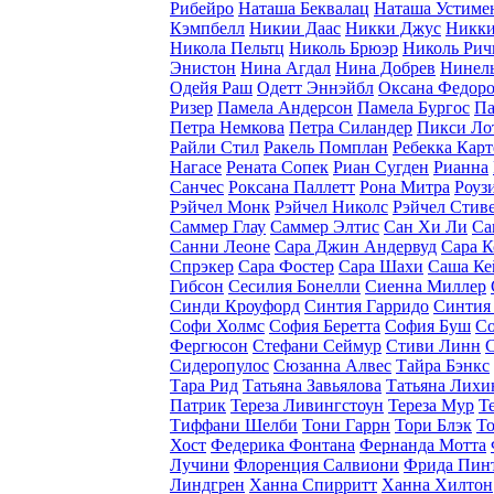
Рибейро
Наташа Беквалац
Наташа Устиме
Кэмпбелл
Никии Даас
Никки Джус
Никки
Никола Пельтц
Николь Брюэр
Николь Рич
Энистон
Нина Агдал
Нина Добрев
Нинель
Одейя Раш
Одетт Эннэйбл
Оксана Федоро
Ризер
Памела Андерсон
Памела Бургос
Па
Петра Немкова
Петра Силандер
Пикси Ло
Райли Стил
Ракель Помплан
Ребекка Карт
Нагасе
Рената Сопек
Риан Сугден
Рианна
Санчес
Роксана Паллетт
Рона Митра
Роуз
Рэйчел Монк
Рэйчел Николс
Рэйчел Стив
Саммер Глау
Саммер Элтис
Сан Хи Ли
Са
Санни Леоне
Сара Джин Андервуд
Сара 
Спрэкер
Сара Фостер
Сара Шахи
Саша Ке
Гибсон
Сесилия Бонелли
Сиенна Миллер
Синди Кроуфорд
Синтия Гарридо
Синтия
Софи Холмс
София Беретта
София Буш
Со
Фергюсон
Стефани Сеймур
Стиви Линн
С
Сидеропулос
Сюзанна Алвес
Тайра Бэнкс
Тара Рид
Татьяна Завьялова
Татьяна Лихи
Патрик
Тереза Ливингстоун
Тереза Мур
Т
Тиффани Шелби
Тони Гаррн
Тори Блэк
То
Хост
Федерика Фонтана
Фернанда Мотта
Лучини
Флоренция Салвиони
Фрида Пин
Линдгрен
Ханна Спирритт
Ханна Хилтон