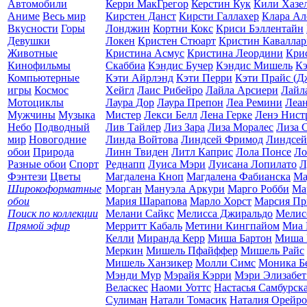
Автомобили
Керри МакГрегор
Керстин Кук
Кили Хазе
Аниме
Весь мир
Кирстен Данст
Кирсти Галлахер
Клара Ал
Вкусности
Горы
Лонджин
Кортни Кокс
Криси Бэллентайн
Девушки
Локен
Кристен Стюарт
Кристин Каваллар
Животные
Кристина Асмус
Кристина Леордини
Кри
Кинофильмы
Скаббиа
Кэндис Бучер
Кэндис Мишель
Кэ
Компьютерные
Кэти Айрлэнд
Кэти Перри
Кэти Прайс (Д
игры
Космос
Хейгл
Лаис Рибейро
Лайла Арсиери
Лайл
Мотоциклы
Лаура Дор
Лаура Препон
Леа Ремини
Леан
Мужчины
Музыка
Мистер
Лекси Белл
Лена Герке
Ленэ Нист
Небо
Подводный
Лив Тайлер
Лиз Зара
Лиза Моралес
Лиза 
мир
Новогодние
Линда Войтова
Линдсей Фримод
Линдсей
обои
Природа
Линн Твиден
Литл Каприс
Лола Понсе
Ло
Разные обои
Спорт
Реднапп
Луиса Мэри
Луисана Лопилато
Л
Фэнтези
Цветы
Магдалена Кноп
Магдалена Фабианска
Ма
Широкоформатные
Морган
Мануэла Аркури
Марго Робби
Ма
обои
Мария Шарапова
Марло Хорст
Марсия Пр
Поиск по коллекции
Мелани Сайкс
Мелисса Джиральдо
Мелис
Прямой эфир
Мерритт Кабаль
Метини Кингпайом
Миа 
Келли
Миранда Керр
Миша Бартон
Миша 
Меркин
Мишель Пфайффер
Мишель Райс
Мишель Ханзикер
Молли Симс
Моника Б
Мэнди Мур
Мэрайя Кэрри
Мэри Элизабет
Веласкес
Наоми Уоттс
Настасья Самбурск
Сулиман
Натали Томасик
Наталия Орейро