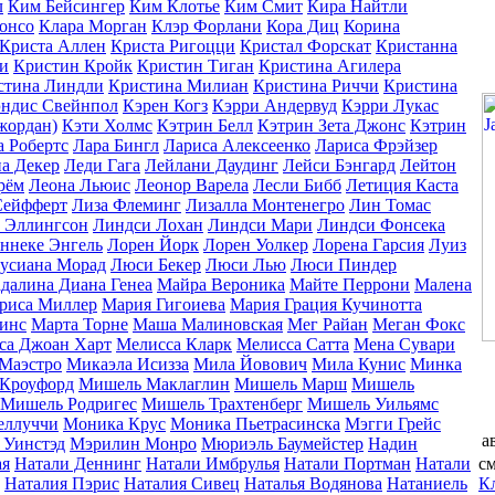
л
Ким Бейсингер
Ким Клотье
Ким Смит
Кира Найтли
онсо
Клара Морган
Клэр Форлани
Кора Диц
Корина
Криста Аллен
Криста Ригоцци
Кристал Форскат
Кристанна
и
Кристин Кройк
Кристин Тиган
Кристина Агилера
стина Линдли
Кристина Милиан
Кристина Риччи
Кристина
ндис Свейнпол
Кэрен Когз
Кэрри Андервуд
Кэрри Лукас
жордан)
Кэти Холмс
Кэтрин Белл
Кэтрин Зета Джонс
Кэтрин
а Робертс
Лара Бингл
Лариса Алексеенко
Лариса Фрэйзер
а Декер
Леди Гага
Лейлани Даудинг
Лейси Бэнгард
Лейтон
рём
Леона Льюис
Леонор Варела
Лесли Бибб
Летиция Каста
Сейфферт
Лиза Флеминг
Лизалла Монтенегро
Лин Томас
 Эллингсон
Линдси Лохан
Линдси Мари
Линдси Фонсека
ннеке Энгель
Лорен Йорк
Лорен Уолкер
Лорена Гарсия
Луиз
усиана Морад
Люси Бекер
Люси Лью
Люси Пиндер
далина Диана Генеа
Майра Вероника
Майте Перрони
Малена
риса Миллер
Мария Гигоиева
Мария Грация Кучинотта
инс
Марта Торне
Маша Малиновская
Мег Райан
Меган Фокс
са Джоан Харт
Мелисса Кларк
Мелисса Сатта
Мена Сувари
Маэстро
Микаэла Исизза
Мила Йовович
Мила Кунис
Минка
Кроуфорд
Мишель Маклаглин
Мишель Марш
Мишель
Мишель Родригес
Мишель Трахтенберг
Мишель Уильямс
еллуччи
Моника Крус
Моника Пьетрасинска
Мэгги Грейс
а
 Уинстэд
Мэрилин Монро
Мюриэль Баумейстер
Надин
см
ая
Натали Деннинг
Натали Имбрулья
Натали Портман
Натали
К
Наталия Пэрис
Наталия Сивец
Наталья Водянова
Натаниель