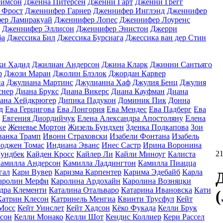
еймсон
Дженна Питерсен
Дженни Гарт
Дженни Грегг
 Фрост
Дженнифер Гарнер
Дженнифер Инглэнд
Дженнифер
ер Ламиракуай
Дженнифер Лопес
Дженнифер Лоуренс
Дженнифер Эллисон
Дженнифер Энистон
Джерри
ба
Джессика Бил
Джессика Бурсиага
Джессика ван дер Стин
и Хадид
Джилиан Андерсон
Джина Кларк
Джинни Сантьяго
р
Джози Маран
Джолин Блэлок
Джордан Карвер
па
Джулиана Мартинс
Джулианна Хаф
Джулия Бенц
Джулия
снер
Диана Брукс
Диана Викерс
Диана Кауфман
Диана
ана Хейдкрюгер
Дипика Падукон
Доминик Пик
Донна
д
Ева Герцигова
Ева Лонгория
Ева Мендес
Ева Падберг
Ева
Евгения Диордийчук
Елена Александра Апостоляну
Елена
ке
Женевье Мортон
Жизель Бундхен
Зденка Подкапова
Зои
ванка Трамп
Ивонн Страховски
Изабели Фонтана
Изабель
оджен Томас
Индиана Эванс
Инес Састр
Ирина Воронина
2
ундбек
Кайден Кросс
Кайлер Ли
Кайли Миноуг
Калиста
амилла Андерсон
Камилла Ладдингтон
Камилла Пиацца
гал
Кари Вувер
Каризма Карпентер
Карима Эдебайб
Карла
аролин Мерфи
Каролина Ардохайн
Каролина Возняцки
дра Клементи
Каталина Отальваро
Катарина Ивановска
Кати
(
Катрин Клесон
Катринель Менгиа
Квинти Трусфул
Кейт
Мосс
Кейт Уинслет
Кейт Хадсон
Кёко Фукада
Келли Брук
сон
Келли Монако
Келли Шот
Кендис Коллиер
Кери Рассел