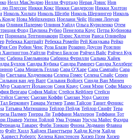
нко
Нелл МакЭндрю
Нелли Фуртадо
Нерая Дэвис
Нив
 дю Плессис
Никки Кокс
Никки Сандерсон
Никки Хилтон
и
Николь Хильтц
Николь Шелби
Николь Шерзингер
Николь
 Конде
Нова Мейрхенрих
Ноелани Чейс
Ноэми Ленуар
ва
Оливия Палермо
Оливия Уайлд
Ольга Куриленко
Отем
триция Форд
Паулина Рубио
Пенелопа Крус
Петра Кубонова
тт
Порннапа Тептиннакорн
Пэрис Хилтон
Раиса Оливейра
ер
Ребекка Картрайт
Ребекка Ромейн
Рей Кикукава
Рейко
Рия Сен
Робин Ченс
Роза Блази
Розарио Доусон
Розелин
и Хантингтон-Уайтли
Рэйчел Билсон
Рэйчел Вайс
Рэйчел Кук
енс
Сабина Емельянова
Сабрина Ферилли
Сальма Хайек
ндра Буллок
Сандра Кубика
Сандра Рамирез
Сандра Хеллберг
Коннор
Сара Мишель Геллар
Сара О'Харе
Сара Сампайо
Сара
йн
Светлана Ходченкова
Селена Гомес
Селена Спайс
Серен
Сильвия ван дер Варт
Сильвия Войцех
Синди Ван Минен
 Мур
Скарлетт Йохансон
Соня Краус
Соня Мэри
Софи Марсо
фия Вергара
София Майлс
Стейси Кейблер
Стейси
тэйси Санчес
Сьюзан Коффи
Сьюзан Уорд
Сьюзэн
Тал Беркович
Тамара Уитмер
Тами Тайсон
Танит Феникс
на
Татьяна Митюшина
Тейлор Пейдж
Тейлор Свифт
Тера
ереза Палмер
Тиерра Ли
Тиффани Малхерон
Тиффани Тот
ри Правер
Уитни Тойлой
Ума Турман
Урсула Майес
Фаэдра
Фернанда Таварес
Фиби Тонкин
Фиона Эрдманн
Флавиа
то
Фэйт Хилл
Хайден Панеттьери
Хайди Клум
Хайди
Харвест Робертс
Хелена Кристенсен
Хизер Грэм
Хизер