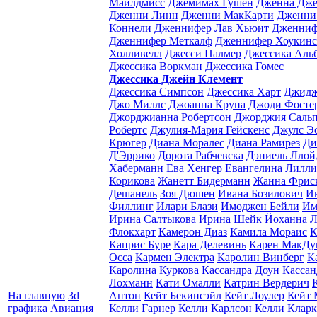
Майлдмисс
Джемимах Гушен
Дженна Дж
Дженни Линн
Дженни МакКарти
Дженни
Коннели
Дженнифер Лав Хьюит
Дженниф
Дженнифер Меткалф
Дженнифер Хоукинс
Холливелл
Джесси Палмер
Джессика Аль
Джессика Воркман
Джессика Гомес
Джессика Джейн Клемент
Джессика Симпсон
Джессика Харт
Джидж
Джо Миллс
Джоанна Крупа
Джоди Фосте
Джорджианна Робертсон
Джорджия Саль
Робертс
Джулия-Мария Гейскенс
Джулс Э
Крюгер
Диана Моралес
Диана Рамирез
Ди
Д'Эррико
Дорота Рабчевска
Дэниель Ллой
Хаберманн
Ева Хенгер
Евангелина Лилли
Корикова
Жанетт Бидерманн
Жанна Фрис
Дешанель
Зоя Дюшен
Ивана Бозилович
И
Филлинг
Илари Блази
Имоджен Бейли
Им
Ирина Салтыкова
Ирина Шейк
Йоханна Л
Флокхарт
Камерон Диаз
Камила Мораис
К
Каприс Буре
Кара Делевинь
Карен МакДу
Осса
Кармен Электра
Каролин Винберг
К
Каролина Куркова
Кассандра Доун
Кассан
Лохманн
Кати Омалли
Катрин Вердерич
На главную
3d
Аптон
Кейт Бекинсэйл
Кейт Лоулер
Кейт 
графика
Авиация
Келли Гарнер
Келли Карлсон
Келли Кларк