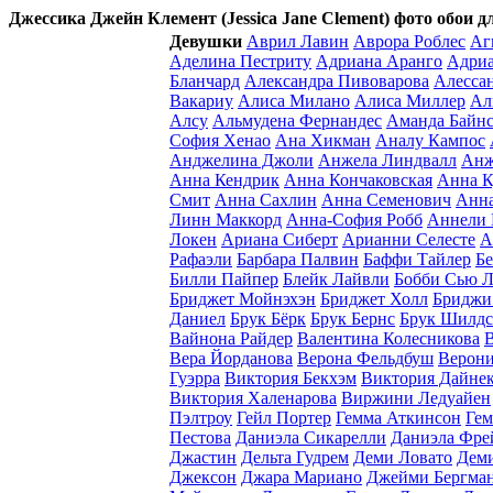
Джессика Джейн Клемент (Jessica Jane Clement) фото обои д
Девушки
Аврил Лавин
Аврора Роблес
Аг
Аделина Пестриту
Адриана Аранго
Адриа
Бланчард
Александра Пивоварова
Алесса
Вакариу
Алиса Милано
Алиса Миллер
Ал
Алсу
Альмудена Фернандес
Аманда Байн
София Хенао
Ана Хикман
Аналу Кампос
Анджелина Джоли
Анжела Линдвалл
Анж
Анна Кендрик
Анна Кончаковская
Анна К
Смит
Анна Сахлин
Анна Семенович
Анна
Линн Маккорд
Анна-София Робб
Аннели 
Локен
Ариана Сиберт
Арианни Селесте
А
Рафаэли
Барбара Палвин
Баффи Тайлер
Бе
Билли Пайпер
Блейк Лайвли
Бобби Сью 
Бриджет Мойнэхэн
Бриджет Холл
Бриджи
Даниел
Брук Бёрк
Брук Бернс
Брук Шилдс
Вайнона Райдер
Валентина Колесникова
В
Вера Йорданова
Верона Фельдбуш
Верони
Гуэрра
Виктория Бекхэм
Виктория Дайне
Виктория Халенарова
Виржини Ледуайен
Пэлтроу
Гейл Портер
Гемма Аткинсон
Гем
Пестова
Даниэла Сикарелли
Даниэла Фре
Джастин
Дельта Гудрем
Деми Ловато
Дем
Джексон
Джара Мариано
Джейми Бергма