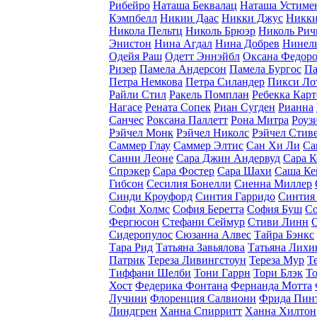
Рибейро
Наташа Беквалац
Наташа Устиме
Кэмпбелл
Никии Даас
Никки Джус
Никки
Никола Пельтц
Николь Брюэр
Николь Рич
Энистон
Нина Агдал
Нина Добрев
Нинель
Одейя Раш
Одетт Эннэйбл
Оксана Федоро
Ризер
Памела Андерсон
Памела Бургос
Па
Петра Немкова
Петра Силандер
Пикси Ло
Райли Стил
Ракель Помплан
Ребекка Карт
Нагасе
Рената Сопек
Риан Сугден
Рианна
Санчес
Роксана Паллетт
Рона Митра
Роуз
Рэйчел Монк
Рэйчел Николс
Рэйчел Стив
Саммер Глау
Саммер Элтис
Сан Хи Ли
Са
Санни Леоне
Сара Джин Андервуд
Сара 
Спрэкер
Сара Фостер
Сара Шахи
Саша Ке
Гибсон
Сесилия Бонелли
Сиенна Миллер
Синди Кроуфорд
Синтия Гарридо
Синтия
Софи Холмс
София Беретта
София Буш
Со
Фергюсон
Стефани Сеймур
Стиви Линн
С
Сидеропулос
Сюзанна Алвес
Тайра Бэнкс
Тара Рид
Татьяна Завьялова
Татьяна Лихи
Патрик
Тереза Ливингстоун
Тереза Мур
Т
Тиффани Шелби
Тони Гаррн
Тори Блэк
То
Хост
Федерика Фонтана
Фернанда Мотта
Лучини
Флоренция Салвиони
Фрида Пин
Линдгрен
Ханна Спирритт
Ханна Хилтон