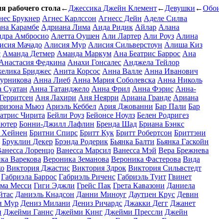
ля рабочего стола
←
Джессика Джейн Клемент
←
Девушки
←
Обои
нес Брукнер
Агнес Карлссон
Агнесс Дейн
Аделе Силва
на Карамбе
Адриана Лима
Аида Ридик
Айлар
Алана
ндра Амбросио
Алетта Оушен
Али Лартер
Али Роуз
Алина
исия Мачадо
Алисия Мур
Алисия Сильверстоун
Алиша Киз
с
Аманда Детмер
Аманда Маркум
Ана Беатрис Баррос
Ана
Анастасия Федкина
Анахи Гонсалес
Анджела Тейлор
елика Бриджес
Анита Корсос
Анна Валле
Анна Иванович
урникова
Анна Лиеб
Анна Мария Соболевска
Анна Николь
 Суатан
Анна Татанджело
Анна Фрил
Анна Фэрис
Анна-
Герритсен
Аня Лахири
Аня Неярри
Ариана Гранде
Ариана
ризона Мьюз
Ариэль Кеббел
Ария Джованни
Бар Пали
Бар
атрис Чирита
Бейли Роуз
Бейонсе Ноулз
Белен Родригез
Лютер
Бонни-Джилл Лафлин
Бренда Шад
Бриана Бэнкс
 Хейнен
Бритни Спирс
Бритт Кук
Бритт Робертсон
Бриттэни
Бруклин Декер
Брэнда Родерик
Бьянка Балти
Бьянка Гаскойн
анесса Лоренцо
Ванесса Марсил
Ванесса Мэй
Вера Брежнева
ка Варекова
Вероника Земанова
Вероника Фастерова
Вида
ко
Виктория Джастис
Виктория Здрок
Виктория Сильвстедт
Габриэла Баррос
Габриэль Риченс
Габриэль Туит
Гвинет
ма Месси
Гиги Эджли
Грейс Пак
Грета Кавазони
Даниела
йтас
Даниэль Кнадсон
Данни Миноуг
Даутцен Крус
Девин
и Мур
Дениз Милани
Дениз Ричардс
Джакки Дегг
Джанет
н
Джейми Ганнс
Джейми Кинг
Джейми Прессли
Джейн